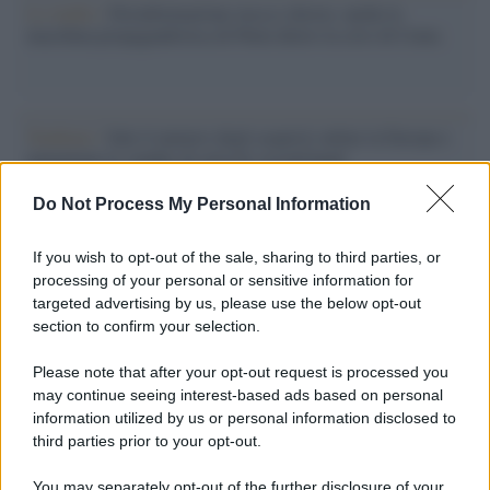
Lo studio /
Disinformazione russa e destra: anche la
macchina propagandistica di Putin dietro la crisi di Ceuta
Tendenze /
Sale il numero degli acquisti online in Europa e
aumentano le vendite di articoli second hand
Do Not Process My Personal Information
If you wish to opt-out of the sale, sharing to third parties, or
processing of your personal or sensitive information for
targeted advertising by us, please use the below opt-out
section to confirm your selection.
Please note that after your opt-out request is processed you
may continue seeing interest-based ads based on personal
information utilized by us or personal information disclosed to
third parties prior to your opt-out.
Syndication
Culture
You may separately opt-out of the further disclosure of your