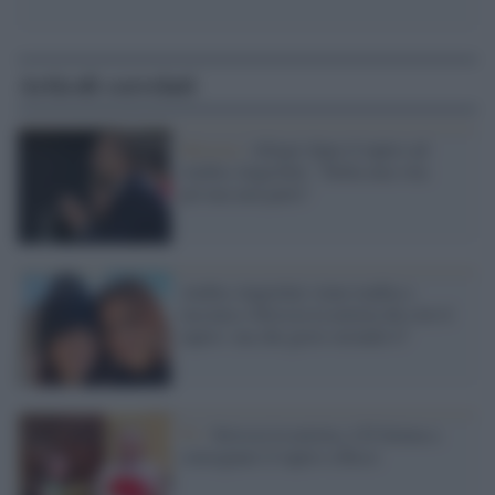
Articoli correlati
Striscia /
Allegri dopo il tapiro ad
Ambra Angiolini: "Della mia vita
privata non parlo"
Ambra Angiolini viene tradita e
lasciata e Striscia la notizia dà a lei il
tapiro: ma che gesto orrendo è?
Tv /
Striscia la notizia, è D'Alema a
consegnare il tapiro a Ricci