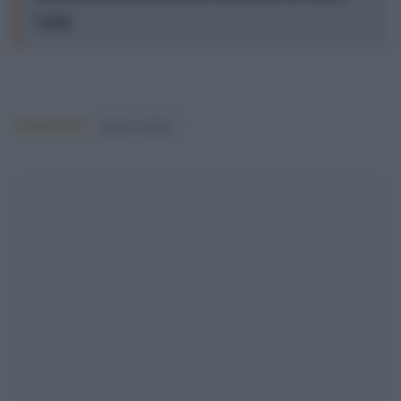
Ceuta
Argomenti:
matteo salvini