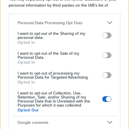
personal information by third parties on the IAB’s list of
Salute
Globalist
downstream participants.
Megachip
Globalscience
Personal Data Processing Opt Outs
This information may also be disclosed by us to third parties
on the IAB’s List of Downstream Participants that may further
GiULia
Globalsport
I want to opt-out of the Sharing of my
disclose it to other third parties.
personal data.
Opted In
Prima Pagina
Please note that this website/app uses one or more Google
services and may gather and store information including but
I want to opt-out of the Sale of my
Personal Data.
not limited to your visit or usage behaviour. You may click to
Opted In
grant or deny consent to Google and its third-party tags to
Giornale dello
Chi siamo
use your data for below specified purposes in below Google
I want to opt-out of processing my
Spettacolo
consent section.
Personal Data for Targeted Advertising.
Contributors
Opted In
Wondernet
Facebook
I want to opt-out of Collection, Use,
Retention, Sale, and/or Sharing of my
Giuliana Sgrena
Personal Data that Is Unrelated with the
Twitter
Purposes for which it was collected.
Opted Out
Google News
Google consents
Mastodon