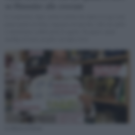
su Himmler alle crociate
Il vicepremier, dopo i primi risultati che danno la Lega come
primo partito in Italia, ringrazia con una foto. Alle sue spalle
si intravedono scaffali pieni di oggetti. Tra questi, anche
un'effige di Gesù, un gufo e un tapiro d'oro
La libreria di Salvini