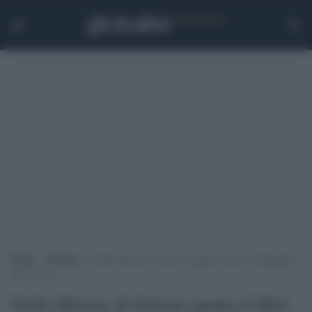
Home
>
Politica
>
Nella libreria di Salvini spunta il libro su Himmler
alle crociate
Nella libreria di Salvini spunta il libro