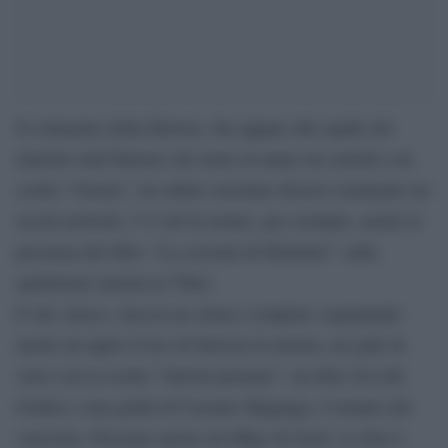
Il contenuto della libreria, che appare alle spalle del
ministro dell’Interno che tiene in mano un cartello con
scritto “Grazie”, ha subito suscitato diversi commenti sui
social network. C’è chi fa notare, per esempio, anche la
presenza del libro “La crociata di Himmler” sulla
spedizione nazista in Tibet.
E chi, invece, traccia un elenco completo segnalando
anche un tapiro d’oro di Striscia la notizia, un gufo di
vetro con la scritta “Salvini premier”, un libro di Lilli
Gruber e una guida di Cassano Magnago, Comune del
varesotto. Presente anche un’effige di Gesù. La foto è