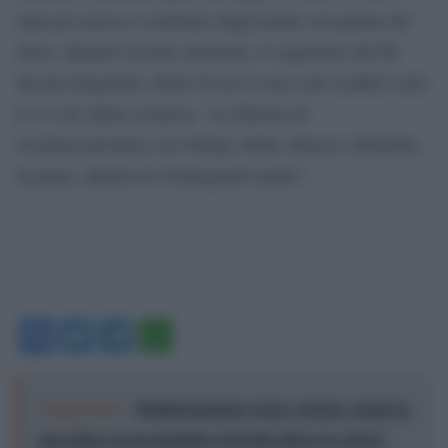
stata poi messa a confronto dagli utenti con quella che
ritrae, durante la notte elettorale, il segretario del Pd
Nicola Zingaretti: dietro di lui ci sono solo scaffali vuoti.
E c’è chi subito ironizza: “La libreria di
@matteosalvinimi con Trump, Putin, Baresi e Himmler
fa paura. Quella di @nzingaretti anche”.
Facebook
Twitter
Telegram
WhatsApp
Leggi anche:
Disinformazione russa e destra: anche la
macchina propagandistica di Putin dietro la crisi di