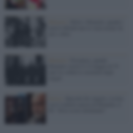
Memoria /
Hitler e Himmler, quando i
nazisti difendevano la 'razza ariana' da
neri e ebrei
Memoria /
Porrajmos, quando
Himmler (morto il 23 maggio di 79
anni fa) ordinò lo sterminio degli
zingari
Destra /
Marcello De Angelis e la foto
con il simbolo nazista di Himmler, il
Pd: "Deve essere allontanato"