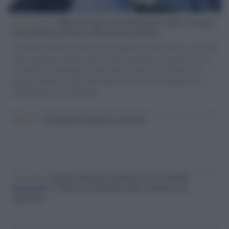
L'intervista /
Marco Croatti e la Flottilla per Gaza: le nostre
vele gonfie grazie alla sollevazione popolare
Il Senatore M5S racconta la sua esperienza sulle barche cariche di
aiuti umanitari assalite dall'esercito israeliano. Una guerra atroce,
il tentativo di disumanizzazione delle vittime, il servilismo del
governo italiano e degli altri europei, il ritorno al colonialismo.
L'importanza dei movimenti.
Musica /
Al maestro Francesco Guccini
Il ricordo /
Quando Guccini raccontava le "Cronache
epafaniche": l'intervista all'artista che si definiva un
'narratore'