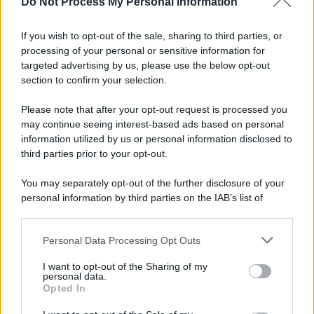
Do Not Process My Personal Information
Palestina /
Il Board of Peace di Trump assegna il primo
contratto per un rudimentale avamposto militare a Gaza
If you wish to opt-out of the sale, sharing to third parties, or
processing of your personal or sensitive information for
targeted advertising by us, please use the below opt-out
section to confirm your selection.
L'evento /
La Sila diventa un palcoscenico naturale: nasce “A
Farla Amare Comincia Tu – Opera Sila”
Please note that after your opt-out request is processed you
may continue seeing interest-based ads based on personal
information utilized by us or personal information disclosed to
third parties prior to your opt-out.
Il ricordo /
Le radici di Francesco Guccini
You may separately opt-out of the further disclosure of your
personal information by third parties on the IAB’s list of
downstream participants.
Personal Data Processing Opt Outs
This information may also be disclosed by us to third parties
L'anniversario /
90 anni di Yves Saint Laurent, tra moda e
on the IAB’s List of Downstream Participants that may further
I want to opt-out of the Sharing of my
scandali
disclose it to other third parties.
personal data.
Opted In
Please note that this website/app uses one or more Google
services and may gather and store information including but