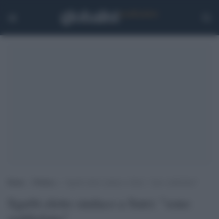
Home
>
Politica
>
Sgarbi eletto sindaco a Sutri: “sono soddisfatto”
Sgarbi eletto sindaco a Sutri: "sono
soddisfatto"