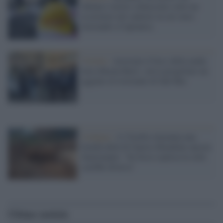
40enne è morto schiacciato sotto un
escavatore nel cantiere in cui stava
lavorando a Capranica
Viterbo /
Arrestato il boss della mafia
turca Boyun Baris: aveva progettato un
agguato al ristorante di Salt Bae
l'ordigno /
A Viterbo rinvenuta una
bomba della II Guerra Mondiale ancora
funzionante: "Se fosse esplosa la città
sarebbe diversa"
Ultime notizie