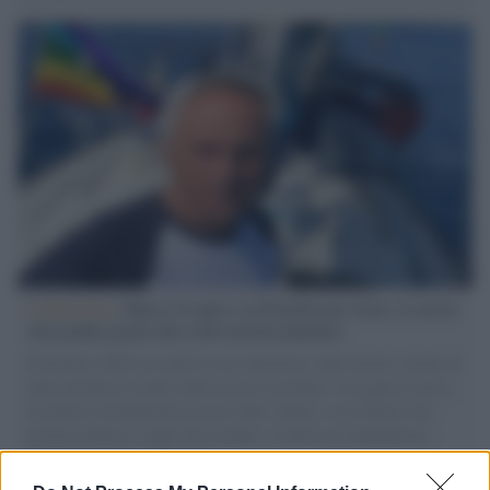
L'intervista /
Marco Croatti e la Flottilla per Gaza: le nostre
vele gonfie grazie alla sollevazione popolare
Il Senatore M5S racconta la sua esperienza sulle barche cariche di
aiuti umanitari assalite dall'esercito israeliano. Una guerra atroce,
il tentativo di disumanizzazione delle vittime, il servilismo del
governo italiano e degli altri europei, il ritorno al colonialismo.
L'importanza dei movimenti.