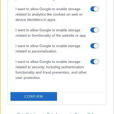
Giornale dello
Chi siamo
I want to allow Google to enable storage
Spettacolo
related to analytics like cookies on web or
Contributors
device identifiers in apps.
Wondernet
Facebook
I want to allow Google to enable storage
Giuliana Sgrena
related to functionality of the website or app.
Twitter
I want to allow Google to enable storage
Google News
related to personalization.
Mastodon
I want to allow Google to enable storage
related to security, including authentication
Cookie Policy
functionality and fraud prevention, and other
user protection.
Preferenze Privacy
CONFIRM
©2021 Globalist.it • All right reserved.