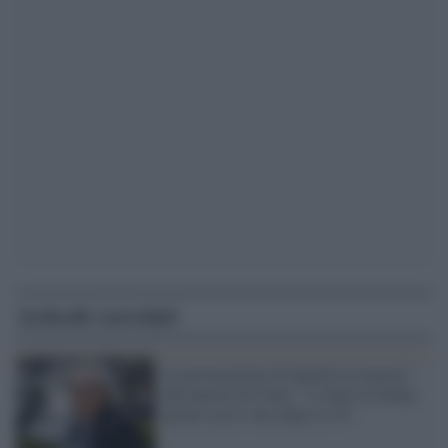
Articoli correlati
La provocazione di Sgarbi in risposta
alle parole di Conte: "A Sutri le donne
girino con il velo dopo le 18"