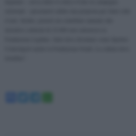
deputato – aveva detto il critico d’arte in campagna
elettorale – presenterò subito una proposta per Sutri città
d’arte. Inoltre, porterò un contributo annuale alle
iniziative culturali di 25.000 euro attraverso la
Fondazione Ligabue. Sutri deve diventare come Spoleto.
Coinvolgerò anche la Fondazione Fendi. La cultura deve
trionfare”.
Facebook
Twitter
Telegram
WhatsApp