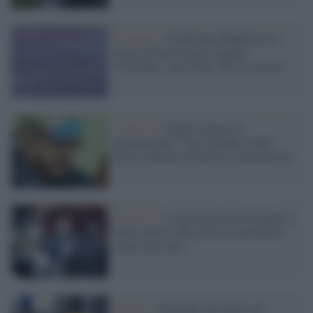
Covid-19 /
Il delirante Manifesto no
mask di Sutri firmato Sgarbi:
"Cittadini, siate liberi. Dio è con noi"
Covid-19 /
Sgarbi rilancia la
provocazione: "Ecco perché a Sutri
faccio multare chi porta la mascherina"
Covid-19 /
La provocazione di Sgarbi: a
Sutri multa a chi porta la mascherina
senza necessità
Viterbo /
Incidenti sul lavoro, un