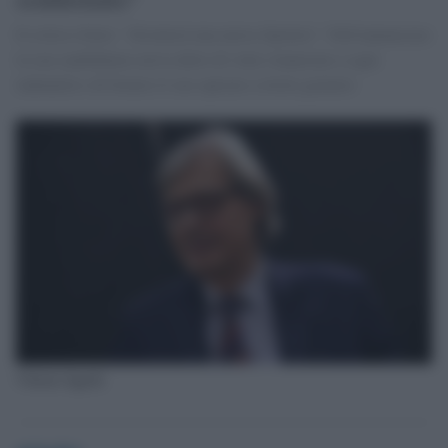
Il critico d'arte: "diventerà una nuova Spoleto". Nell'annunciare
la sua candidatura aveva detto di voler rinunciare a ogni
indennità e di fornire il suo operato a titolo gratuito
Vittorio Sgarbi