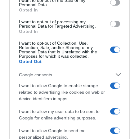
I want to opt-out of the Sale of my
Personal Data.
not limited to your visit or usage behaviour. You may click to
Opted In
grant or deny consent to Google and its third-party tags to
use your data for below specified purposes in below Google
I want to opt-out of processing my
consent section.
Personal Data for Targeted Advertising.
Opted In
I want to opt-out of Collection, Use,
Retention, Sale, and/or Sharing of my
Personal Data that Is Unrelated with the
Purposes for which it was collected.
Opted Out
Syndication
Culture
Google consents
Salute
Globalist
I want to allow Google to enable storage
related to advertising like cookies on web or
Megachip
Globalscience
device identifiers in apps.
GiULia
Globalsport
I want to allow my user data to be sent to
Google for online advertising purposes.
Prima Pagina
I want to allow Google to send me
personalized advertising.