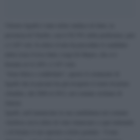
Vittorio Sgarbi è stato eletto sindaco di Sutri, in
provincia di Viterbo, con il 58,79% delle preferenze, pari
a 2.207 voti. Il critico d’arte ha preceduto il candidato
della Lista Civica Sutri, Luigi Di Mauro, che si è
fermato al 41,20% (1.547 voti).
“Sono felice e soddisfatto”, questo il commento di
Sgarbi che in passato ha già ricoperto il ruolo di primo
cittadino, dal 2008 al 2012, nel comune siciliano di
Salemi.
Sgarbi, nell’annunciare la sua candidatura nel comune
viterbese aveva detto di voler rinunciare a ogni indennità
e di fornire il suo operato a titolo gratuito. “Come