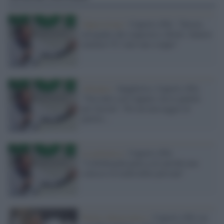
Opposizione /
Cuperlo (Pd): "Destra
arrogante che sequestra i diritti. Salario
minimo? E' stato uno scippo"
Alleanze /
Suppletive, Cuperlo (Pd):
"Ora tutti con Cappato, ha le qualità
per farcela". Poi un messaggio al
partito...
La polemica /
Cuperlo (Pd):
"Lollobrigida parla così perché non
conosce la realtà delle persone"
Partito democratico /
Cuperlo (Pd) sta