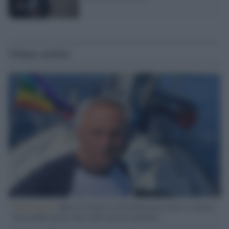
Ultime notizie
L'intervista /
Marco Croatti e la Flottilla per Gaza: le nostre
vele gonfie grazie alla sollevazione popolare