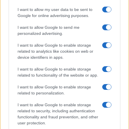
GiULia
Globalsport
I want to allow my user data to be sent to
Google for online advertising purposes.
Prima Pagina
I want to allow Google to send me
personalized advertising.
Giornale dello
Chi siamo
I want to allow Google to enable storage
Spettacolo
related to analytics like cookies on web or
Contributors
device identifiers in apps.
Wondernet
Facebook
I want to allow Google to enable storage
Giuliana Sgrena
related to functionality of the website or app.
Twitter
I want to allow Google to enable storage
Google News
related to personalization.
Mastodon
I want to allow Google to enable storage
related to security, including authentication
Cookie Policy
functionality and fraud prevention, and other
user protection.
Preferenze Privacy