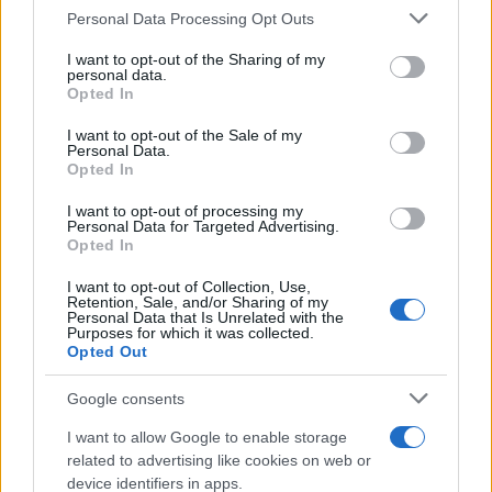
Personal Data Processing Opt Outs
This information may also be disclosed by us to third parties
Giornalismo /
Addio a Stefano Marcelli, colonna della Rai
on the IAB’s List of Downstream Participants that may further
I want to opt-out of the Sharing of my
di Firenze e dirigente dell'Usigrai
disclose it to other third parties.
personal data.
Opted In
Please note that this website/app uses one or more Google
services and may gather and store information including but
I want to opt-out of the Sale of my
Personal Data.
not limited to your visit or usage behaviour. You may click to
Opted In
grant or deny consent to Google and its third-party tags to
use your data for below specified purposes in below Google
I want to opt-out of processing my
consent section.
Personal Data for Targeted Advertising.
Opted In
I want to opt-out of Collection, Use,
Retention, Sale, and/or Sharing of my
Personal Data that Is Unrelated with the
Purposes for which it was collected.
Opted Out
Syndication
Culture
Google consents
Salute
Globalist
I want to allow Google to enable storage
related to advertising like cookies on web or
Megachip
Globalscience
device identifiers in apps.