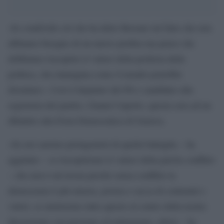
«Io condivido ciò che ha detto Bersani sul fatto che non
abbiamo bisogno di un nuovo profeta ma penso che
dobbiamo riscoprire il valore della profezia della
politica, che immagina come il mondo potrebbe
diventare». Così il deputato del Pd e candidato alla
segreteria del partito, Gianni Cuperlo, questa sera ad un
dibattito alla Festa Democratica di Genova.
«Se noi saremo protagonisti di quella battaglia – ha
aggiunto – se riscopriremo il valore della parola conflitto
– che non è un’eresia perché senza conflitto la
democrazia è più misera, povera e secca di contenuti e
valori, se metteremo tutto questo al centro della nostra
discussione con passione ed entusiasmo, allora – ha