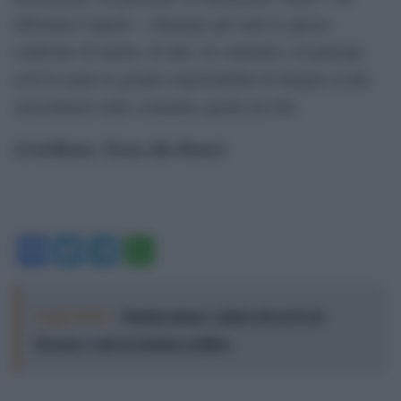
affermato Cuperlo – chiunque prevarrà in questo
confronto di merito, di idee, di contenuti e di principi
avrà in mano la grande responsabilità di dirigere la più
straordinarie delle comunità, quella del Pd».
[GotoHome_Torna alla Home]
Facebook
Twitter
Telegram
WhatsApp
Leggi anche:
Immigrazione: calano gli arrivi in
Europa e sale la tensione politica