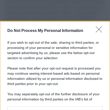
Il Senatore M5S racconta la sua esperienza sulle barche cariche di
aiuti umanitari assalite dall'esercito israeliano. Una guerra atroce,
il tentativo di disumanizzazione delle vittime, il servilismo del
governo italiano e degli altri europei, il ritorno al colonialismo.
L'importanza dei movimenti.
Do Not Process My Personal Information
Pd /
Un partito progressista e di sinistra che si spacca sul
riarmo ha un serio problema
If you wish to opt-out of the sale, sharing to third parties, or
processing of your personal or sensitive information for
targeted advertising by us, please use the below opt-out
section to confirm your selection.
Il caso /
Trump ha quasi esaurito l'arsenale Usa, ma il
tycoon smentisce
Please note that after your opt-out request is processed you
may continue seeing interest-based ads based on personal
information utilized by us or personal information disclosed to
third parties prior to your opt-out.
Cisgiordania /
L’esercito israeliano si ritira dal campo
You may separately opt-out of the further disclosure of your
profughi di Qalandiya dopo tre giorni di violenze contro i
personal information by third parties on the IAB’s list of
palestinesi
downstream participants.