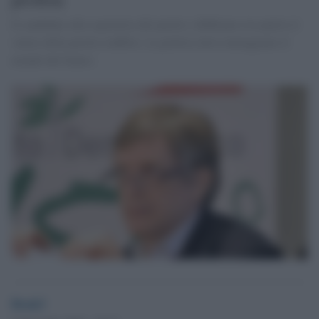
Il candidato alla segreteria del partito: dobbiamo riscoprire il
valore della parola conflitto. La politica deve immaginare il
mondo del futuro.
Desk3