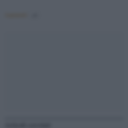
Argomenti:
pdl
Articoli correlati