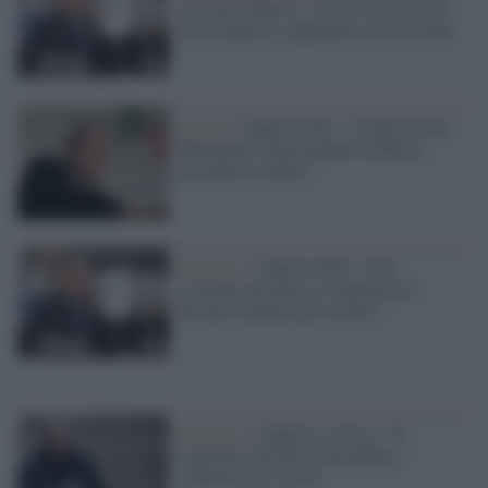
con Elly Schlein: "Non le scaricate la
croce addosso, paghiamo errori vecchi"
Senato /
Cuperlo (Pd): "L'opposizione
abbandoni l'Aula quando La Russa
presiede la seduta"
Primarie /
Cuperlo (Pd): "Non
sostengo nessuno, il segretario lo
devono scegliere gli iscritti"
Primarie /
Cuperlo è critico: "Il
segretario del Pd lo dovrebbero
scegliere gli iscritti"