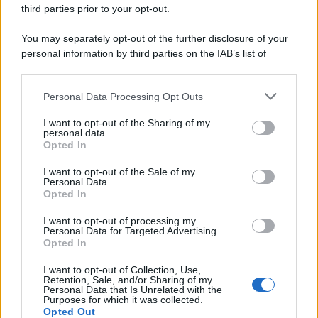
third parties prior to your opt-out.
Il caso /
Trump ha quasi esaurito l'arsenale Usa, ma il
You may separately opt-out of the further disclosure of your
tycoon smentisce
personal information by third parties on the IAB’s list of
downstream participants.
Personal Data Processing Opt Outs
This information may also be disclosed by us to third parties
La banca /
Caso Mps: i pm milanesi ora vogliono vederci
on the IAB’s List of Downstream Participants that may further
I want to opt-out of the Sharing of my
chiaro sulle “chat” tra un dirigente del Mef e alcuni ministri
disclose it to other third parties.
personal data.
Opted In
Please note that this website/app uses one or more Google
services and may gather and store information including but
I want to opt-out of the Sale of my
Personal Data.
not limited to your visit or usage behaviour. You may click to
Opted In
grant or deny consent to Google and its third-party tags to
use your data for below specified purposes in below Google
I want to opt-out of processing my
consent section.
Personal Data for Targeted Advertising.
Opted In
I want to opt-out of Collection, Use,
Retention, Sale, and/or Sharing of my
Personal Data that Is Unrelated with the
Purposes for which it was collected.
Opted Out