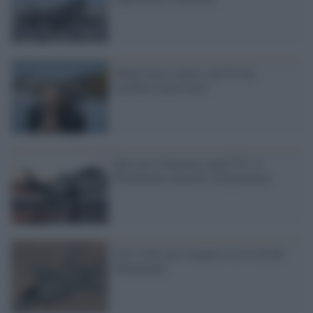
Mauro non si placa: gli F35 un
sacrificio necessario
Rete per il disarmo sugli F35: il
Parlamento cancelli il programma
F35, il Pd: per l'acquisto serve ok del
Parlamento