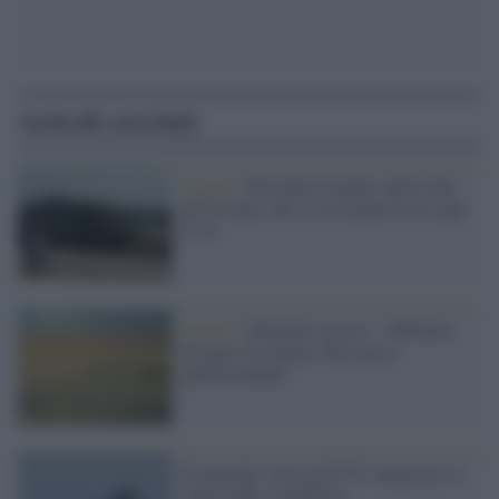
Articoli correlati
Guerra /
Facciamo il punto sulle armi
all'Ucraina: dal sì ai Leopard al no agli
F-16
Guerra /
Zelensky insiste: "Abbiamo
bisogno di almeno 200 caccia
dall'Occidente"
Il generale vuole gli F35: rinunciare ci
toglierebbe credibilità