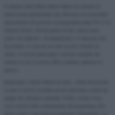
Il ministro della Difesa Mario Mauro ha smentito le
indiscrezioni parlamentari che riferivano di un possibile
ripensamento del governo sul programma degli F35. E al
ministro Delrio, che ha parlato di una «spesa senza
senso» ha replicato: «Evidentemente c’è stata una crisi
di governo e io non me ne sono accorto. Perché sia
chiaro: io non ho partecipato a nessun consiglio dei
ministri in cui il governo abbia cambiato opinione su
questo».
Replicando a Delrio Mauro ha detto: «Nella discussione
in aula io non ho ascoltato nessun intervento a nomi dei
gruppi che chiedesse alcunché. Il Pdl e Scelta civica
sono a favore della continuazione del programma. Del
Pd ho sentito l’intervento di Antonello Giacomelli e va