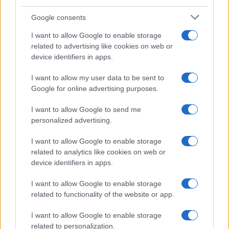
Syndication
Culture
Google consents
Salute
Globalist
I want to allow Google to enable storage
related to advertising like cookies on web or
Megachip
Globalscience
device identifiers in apps.
GiULia
Globalsport
I want to allow my user data to be sent to
Google for online advertising purposes.
Prima Pagina
I want to allow Google to send me
personalized advertising.
Giornale dello
Chi siamo
I want to allow Google to enable storage
Spettacolo
related to analytics like cookies on web or
Contributors
device identifiers in apps.
Wondernet
Facebook
I want to allow Google to enable storage
Giuliana Sgrena
related to functionality of the website or app.
Twitter
I want to allow Google to enable storage
Google News
related to personalization.