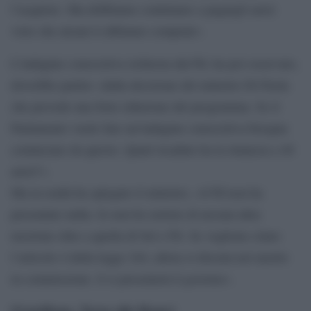
l’acquisto. Ma dobbiamo continuare a pagargli aerei
visto che alcuni li abbiamo comprati».
L’indagine conoscitiva richiesta dal Pd, ha poi osservato,
dovrebbe partire «dalla decisione del ministro Di Paola
che prevede una forte riduzione del programma. Se il
Parlamento vuole fare un’indagine conoscitiva bisogna
cominciare da questo. Quali ricadute ha la rinuncia a 40
aerei?».
Ma in realtà ha spiegato il ministro, «il Pd non ha
presentato nulla. Io non ho notizie di nessun altra
mozione oltre a quella di Sel e Fli. Se vogliono citare
l’articolo 4 della legge 244, allora si discuta nel merito
in commissione. lì si presenterà il governo».
[GotoHome_Torna alla Home]