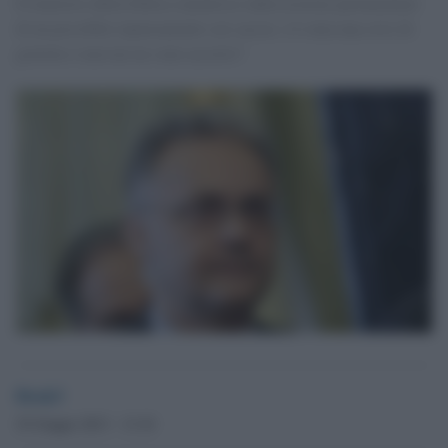
Il ministro della Difesa smentisce indiscrezioni parlamentari
di un possibile ripensamento sui caccia: c'è stata una crisi di
governo e non me ne sono accorto?
Desk3
25 Giugno 2013 - 13.10