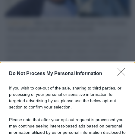
L'intervista /
Marco Croatti e la Flottilla per Gaza: le nostre
vele gonfie grazie alla sollevazione popolare
Il Senatore M5S racconta la sua esperienza sulle barche cariche di
aiuti umanitari assalite dall'esercito israeliano. Una guerra atroce,
il tentativo di disumanizzazione delle vittime, il servilismo del
governo italiano e degli altri europei, il ritorno al colonialismo.
L'importanza dei movimenti.
Do Not Process My Personal Information
Tendenze /
Sale il numero degli acquisti online in Europa e
aumentano le vendite di articoli second hand
If you wish to opt-out of the sale, sharing to third parties, or
processing of your personal or sensitive information for
targeted advertising by us, please use the below opt-out
section to confirm your selection.
Pd /
Un partito progressista e di sinistra che si spacca sul
riarmo ha un serio problema
Please note that after your opt-out request is processed you
may continue seeing interest-based ads based on personal
information utilized by us or personal information disclosed to