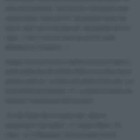
nella stessa direzione. Del resto Pd e Pdl quando erano
separati hanno votato gli F35. Mi parrebbe strano che
adesso, uniti, non lo facciano più. Mi parrebbe davvero
strano. A dire il vero ha votato per gli F35 anche
Rifondazione Comunista…».
Dunque il governo non ha cambiato posizione rispetto a
quella annunciata dal ministro Mauro in un’intervista di
qualche giorno fa: via libera all’acquisto di 90 aerei, con
la possibilità che diventino 131. Le parole di Delrio non
riflettono l’orientamento dell’esecutivo.
«Se altri hanno deciso al posto mio, allora la
maggioranza è già andata», si è sfogato Mauro. Sia
chiaro, «se il Parlamento vuole possiamo rinviare