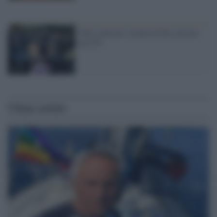
Tolti soldi per i malati di Sla, non per
gli F35
Ultime notizie