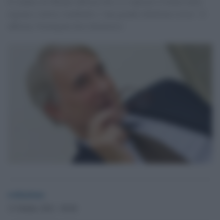
Il sindaco di Milano afferma che si è superato il limite nella
regione e invita i lombardi a "una grande ribellione civica". E
afferma: Formigoni deve dimettersi.
redazione
13 Ottobre 2012 - 09.06