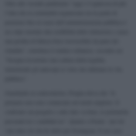
Oltre alle vicende giudiziarie “oggi c’è qualcosa di più:
l’idea che la criminalità organizzata sia in grado di
penetrare fino al cuore dell’amministrazione pubblica è
un colpo mortale alla credibilità delle istituzioni e causa
una perdita di fiducia forse irreversibile da parte dei
cittadini”, sottolinea il sindaco milanese, secondo cui
“bisogna ricostruire una cultura della legalità,
immettendo gli anticorpi ai virus che infettano la vita
pubblica”.
Guardando al centrosinistra, Pisapia rileva che “le
primarie non sono cominciate nel modo migliore. Il
confronto sui progetti e sulle idee va bene, le polemiche
personali tra i candidati no”. Quanto a Penati, “per lui
vale tutto ciò che ho detto per Formigoni. Il suo caso