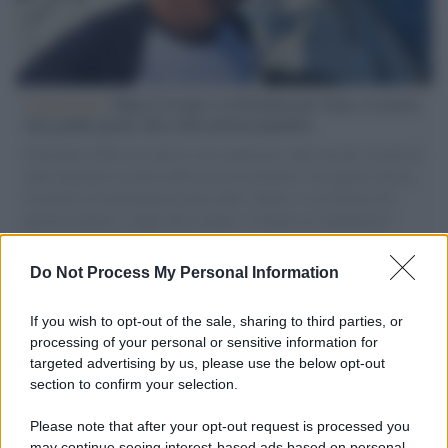
L'intervista /
Marco Croatti e la Flottilla per Gaza: le nostre
vele gonfie grazie alla sollevazione popolare
Il Senatore M5S racconta la sua esperienza sulle barche cariche di
aiuti umanitari assalite dall'esercito israeliano. Una guerra atroce,
il tentativo di disumanizzazione delle vittime, il servilismo del
governo italiano e degli altri europei, il ritorno al colonialismo.
L'importanza dei movimenti.
Do Not Process My Personal Information
L'attesa /
Un estate di calcio: tra Mondiali e Serie A
If you wish to opt-out of the sale, sharing to third parties, or
processing of your personal or sensitive information for
targeted advertising by us, please use the below opt-out
section to confirm your selection.
Musica /
Al maestro Francesco Guccini
Please note that after your opt-out request is processed you
may continue seeing interest-based ads based on personal