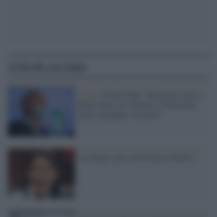
Articoli correlati
Covid /
Pizzul (Pd): "Bertolaso torna a
Roma dopo aver firmato il fallimento
della campagna vaccinale"
Le allegre spese dell'allegra Minetti