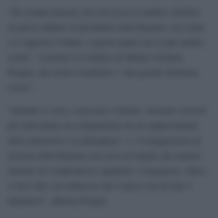
“Ho sempre pensato che non tocca al sindaco chiedere
un passo indietro al presidente della Regione, ma ormai
si è superato il limite, a questo punto non si può andare
avanti”. A parlare è il sindaco di Milano Giuliano
Pisapia, che invita i lombardi a “una grande ribellione
civica”.
“Quando ci sono, come pare evidente, elementi concreti
per individuare un collegamento tra un rappresentante
delle istituzioni e la ndrangheta”, e “la maggioranza di
governo della Regione non trova di meglio che mettere
insieme un compromesso squallido e vergognoso, allora
si deve dire con chiarezza che l’unica cosa da fare è
dimettersi”, afferma Pisapia.