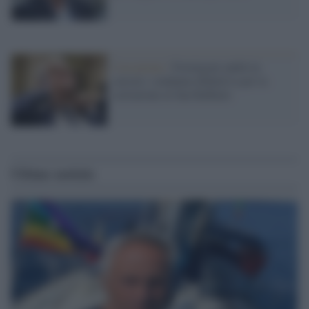
Cassazione /
Formigoni andrà in
carcere: condanna definitiva per la
corruzione al San Raffaele
Ultime notizie