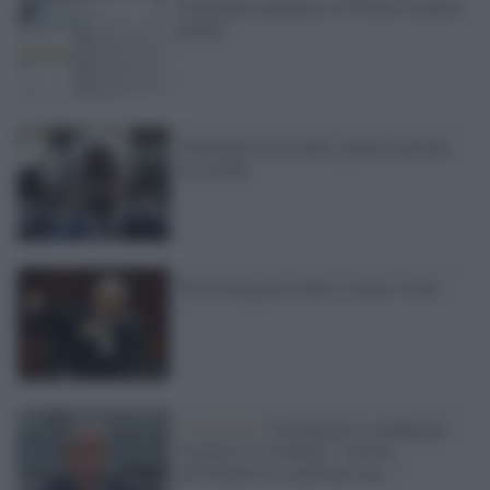
Formigoni annuncia su Twitter la nuova
giunta
Formigoni non molla: giunta azzerata,
ora avanti
Per Formigoni la fine è ormai vicina
Lombardia /
Formigoni il condannato
smentisce l'evidenza: "Non ho
privilegiato la sanità privata..."