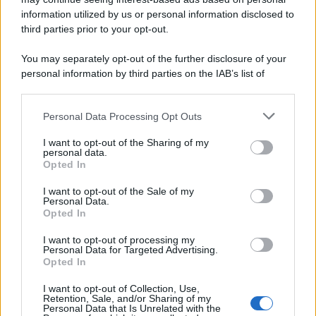
information utilized by us or personal information disclosed to
third parties prior to your opt-out.
Il ricordo /
Quando Guccini raccontava le "Cronache
You may separately opt-out of the further disclosure of your
epafaniche": l'intervista all'artista che si definiva un
personal information by third parties on the IAB’s list of
'narratore'
downstream participants.
Personal Data Processing Opt Outs
This information may also be disclosed by us to third parties
Lo studio /
Disinformazione russa e destra: anche la
on the IAB’s List of Downstream Participants that may further
I want to opt-out of the Sharing of my
macchina propagandistica di Putin dietro la crisi di Ceuta
disclose it to other third parties.
personal data.
Opted In
Please note that this website/app uses one or more Google
services and may gather and store information including but
I want to opt-out of the Sale of my
Personal Data.
not limited to your visit or usage behaviour. You may click to
Opted In
grant or deny consent to Google and its third-party tags to
use your data for below specified purposes in below Google
I want to opt-out of processing my
consent section.
Personal Data for Targeted Advertising.
Opted In
I want to opt-out of Collection, Use,
Retention, Sale, and/or Sharing of my
Personal Data that Is Unrelated with the