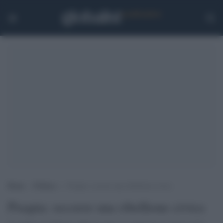
Home
>
Politica
>
Pisapia: occorre una ribellione civica
Pisapia: occorre una ribellione civica