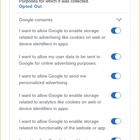
Purposes for which it was collected.
Opted Out
Syndication
Culture
Google consents
Salute
Globalist
I want to allow Google to enable storage
related to advertising like cookies on web or
Megachip
Globalscience
device identifiers in apps.
GiULia
Globalsport
I want to allow my user data to be sent to
Google for online advertising purposes.
Prima Pagina
I want to allow Google to send me
personalized advertising.
Giornale dello
Chi siamo
I want to allow Google to enable storage
Spettacolo
related to analytics like cookies on web or
Contributors
device identifiers in apps.
Wondernet
Facebook
I want to allow Google to enable storage
Giuliana Sgrena
related to functionality of the website or app.
Twitter