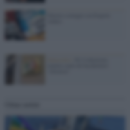
Palermo a noleggio con Dragotto
sindaco
Democratici /
Pd: il tafazzismo,
malattia senile dei bacchettatori
"riformisti"
Ultime notizie