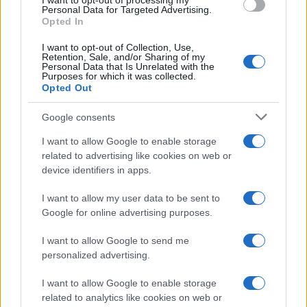
I want to opt-out of processing my
consent section.
Personal Data for Targeted Advertising.
Opted In
I want to opt-out of Collection, Use,
Retention, Sale, and/or Sharing of my
Personal Data that Is Unrelated with the
Purposes for which it was collected.
Opted Out
Syndication
Culture
Google consents
Salute
Globalist
I want to allow Google to enable storage
related to advertising like cookies on web or
Megachip
Globalscience
device identifiers in apps.
GiULia
Globalsport
I want to allow my user data to be sent to
Google for online advertising purposes.
Prima Pagina
I want to allow Google to send me
personalized advertising.
Giornale dello
Chi siamo
I want to allow Google to enable storage
Spettacolo
related to analytics like cookies on web or
Contributors