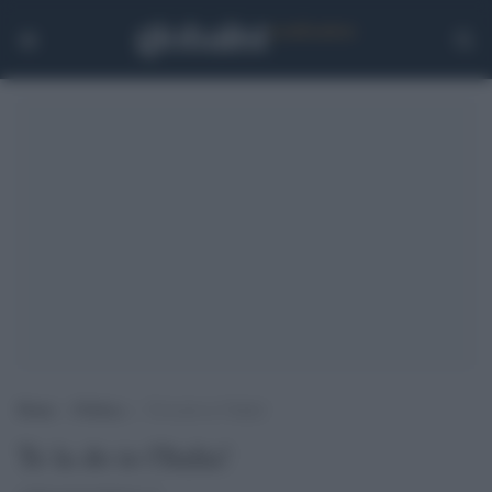
Home
>
Politica
>
Te la do io l’Italia!
Te la do io l'Italia!