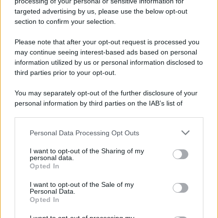
processing of your personal or sensitive information for
targeted advertising by us, please use the below opt-out
section to confirm your selection.
L'evento /
Papa Leone XIV all'Unesco: storica visita a Parigi
il 25 settembre
Please note that after your opt-out request is processed you
may continue seeing interest-based ads based on personal
information utilized by us or personal information disclosed to
third parties prior to your opt-out.
L'inchiesta /
Attentato a Ranucci, arrestato Valter Lavitola:
You may separately opt-out of the further disclosure of your
per la procura è il mandante
personal information by third parties on the IAB’s list of
downstream participants.
Personal Data Processing Opt Outs
This information may also be disclosed by us to third parties
Il ritrovamento /
La moneta che vide l'invasione Cartagine in
on the IAB’s List of Downstream Participants that may further
I want to opt-out of the Sharing of my
Sicilia
disclose it to other third parties.
personal data.
Opted In
Please note that this website/app uses one or more Google
services and may gather and store information including but
I want to opt-out of the Sale of my
Personal Data.
not limited to your visit or usage behaviour. You may click to
Opted In
grant or deny consent to Google and its third-party tags to
use your data for below specified purposes in below Google