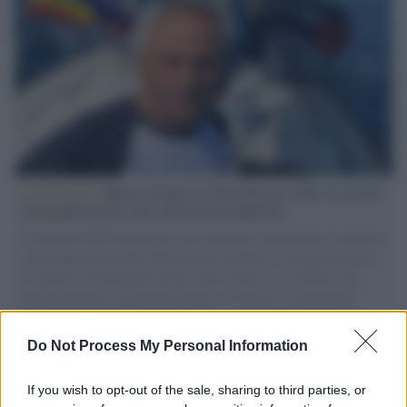
L'intervista /
Marco Croatti e la Flottilla per Gaza: le nostre
vele gonfie grazie alla sollevazione popolare
Il Senatore M5S racconta la sua esperienza sulle barche cariche di
aiuti umanitari assalite dall'esercito israeliano. Una guerra atroce,
il tentativo di disumanizzazione delle vittime, il servilismo del
governo italiano e degli altri europei, il ritorno al colonialismo.
L'importanza dei movimenti.
Do Not Process My Personal Information
Cinema /
James Gray, dopo “I padroni della notte” torna alla
mafia russa con “Paper Tiger”
If you wish to opt-out of the sale, sharing to third parties, or