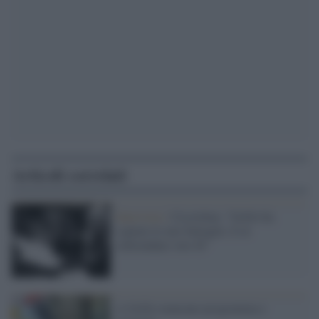
Articoli correlati
Intervista /
Cicciolina: "Grillo ha
copiato le mie battaglie. E al
referendum voto Sì"
A Grillo mancano programma e