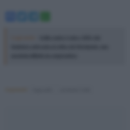
Facebook
Twitter
Telegram
WhatsApp
Leggi anche:
Grillo contro Conte e M5S: dal
fondatore anti-casta al critico del Movimento, una
parabola difficile da comprendere
Argomenti:
beppe grillo
movimento 5 stelle