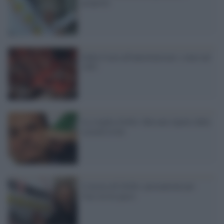
proposte
Dalla Casta all'autoritarismo: come nel
1993
La sveglia-Grillo: Bersani riparte dalla
società civile
L'ascesa di Grillo: precauzioni per
l'uso in tre passi