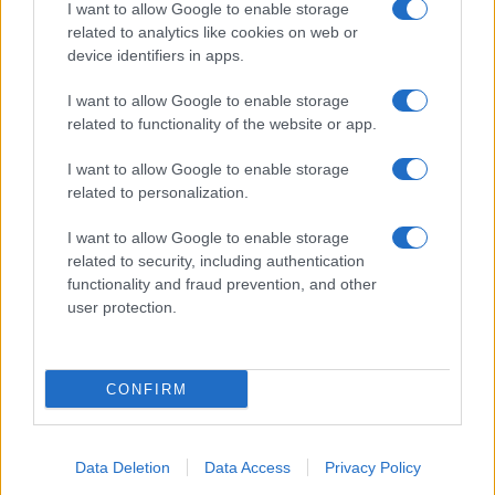
I want to allow Google to enable storage
Spettacolo
related to analytics like cookies on web or
Contributors
device identifiers in apps.
Wondernet
Facebook
I want to allow Google to enable storage
Giuliana Sgrena
related to functionality of the website or app.
Twitter
I want to allow Google to enable storage
Google News
related to personalization.
Mastodon
I want to allow Google to enable storage
related to security, including authentication
Cookie Policy
functionality and fraud prevention, and other
user protection.
Preferenze Privacy
CONFIRM
©2021 Globalist.it • All right reserved.
Data Deletion
Data Access
Privacy Policy
Syndication