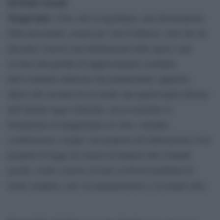
di Paolo Garuti
Tempi duri.
Visto che la legislatura, non diversamente
dalle precedenti, avanza per voti di fiducia; visto che da
più parti s’invoca una diminuzione delle spese e per
ovviare alla perdita di rappresentanza costituita
dall’eventuale riduzione dei parlamentari; appurato
altresì che nessuno ha in mente una qualsivoglia riforma
dell’attuale legge elettorale, ma al massimo la
formazione di maggioranze in vitro, consulte,
commissioni e organi vari preposti all’elaborazione d’un
progetto di legge da votarsi ed attuarsi alle Calende
greche: credo si possa ovviare ai diversi problemi in
modo semplice, per via amministrativa e in tempo utile.