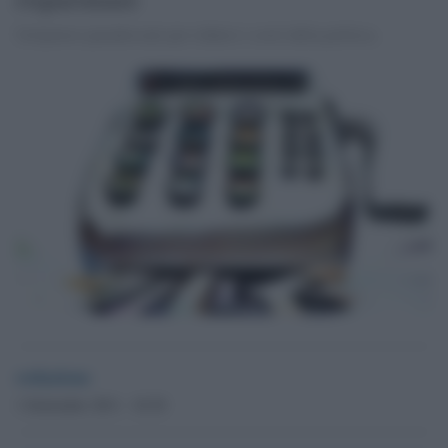
Un'ipotesi paradossale per ridurre i costi della politica.
redazione
1 Settembre 2011 - 10.30