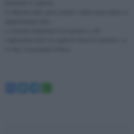
finanziarli se vogliono;
b) riduzione delle spese correnti e future senza ridurre la
rappresentanza reale;
c) creazione finalmente d’un incentivo a ché
l’opposizione ritrovi la voglia di vincere le elezioni e, se
le vince, di governare il Paese.
Facebook
Twitter
Telegram
WhatsApp