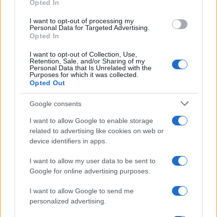
Opted In
grant or deny consent to Google and its third-party tags to
use your data for below specified purposes in below Google
I want to opt-out of processing my
consent section.
Personal Data for Targeted Advertising.
Opted In
I want to opt-out of Collection, Use,
Retention, Sale, and/or Sharing of my
Personal Data that Is Unrelated with the
Purposes for which it was collected.
Opted Out
Syndication
Culture
Google consents
Salute
Globalist
I want to allow Google to enable storage
related to advertising like cookies on web or
Megachip
Globalscience
device identifiers in apps.
GiULia
Globalsport
I want to allow my user data to be sent to
Google for online advertising purposes.
Prima Pagina
I want to allow Google to send me
personalized advertising.
Giornale dello
Chi siamo