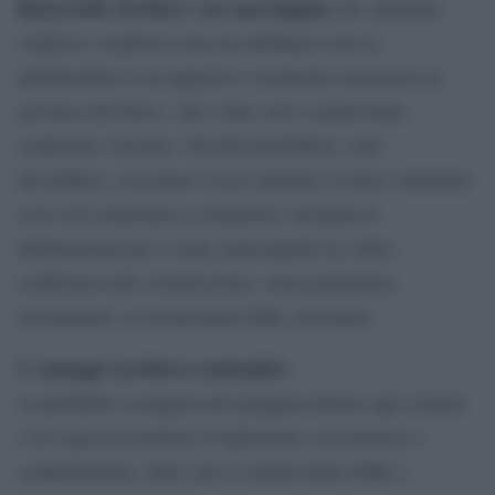
Basterebbe decidere con una leggina
che stipendio,
vitalizio e rimborsi sono da attribuirsi solo ai
parlamentari il cui apporto è veramente necessario al
governo del Paese, vale a dire solo a quelli della
coalizione vincente. Gli altri potrebbero, anzi
dovrebbero, esercitare il loro mandato su base volontaria
(con voto elettronico a domicilio, inviando le
dichiarazioni per e-mail, partecipando in video-
conferenza alle commissioni), senza pretendere
emolumenti: in testimonium fidei, insomma.
I vantaggi sarebbero molteplici:
a) probabile scomparsa del gruppuscolismo agli estremi
e di sogni neocentristi d’ispirazione ecclesiastica o
confindustriale, fatto salvo il diritto delle lobby a