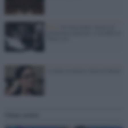
Roma /
Per Ilona Staller vitalizio da
parlamentare pignorato: c'è un debito di
50mila euro
A ottobre mi dimetto. Parola di Minetti
Ultime notizie