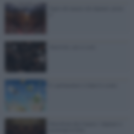
Taglio del numero dei deputati: primo
sì
Onorevole, caro ci costi
E i parlamentari si fanno lo sconto
Dietrofront alla Camera: i deputati si
accorciano le ferie