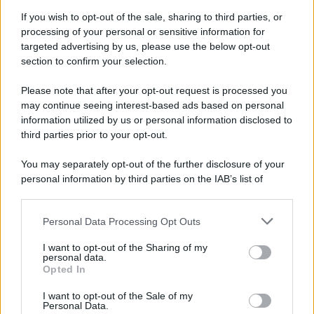
If you wish to opt-out of the sale, sharing to third parties, or
processing of your personal or sensitive information for
targeted advertising by us, please use the below opt-out
section to confirm your selection.
Il ricordo /
Quando Guccini raccontava le "Cronache
epafaniche": l'intervista all'artista che si definiva un
Please note that after your opt-out request is processed you
'narratore'
may continue seeing interest-based ads based on personal
information utilized by us or personal information disclosed to
third parties prior to your opt-out.
Lo studio /
Disinformazione russa e destra: anche la
You may separately opt-out of the further disclosure of your
macchina propagandistica di Putin dietro la crisi di Ceuta
personal information by third parties on the IAB’s list of
downstream participants.
Personal Data Processing Opt Outs
This information may also be disclosed by us to third parties
Tendenze /
Sale il numero degli acquisti online in Europa e
on the IAB’s List of Downstream Participants that may further
I want to opt-out of the Sharing of my
aumentano le vendite di articoli second hand
disclose it to other third parties.
personal data.
Opted In
Please note that this website/app uses one or more Google
services and may gather and store information including but
I want to opt-out of the Sale of my
Personal Data.
not limited to your visit or usage behaviour. You may click to