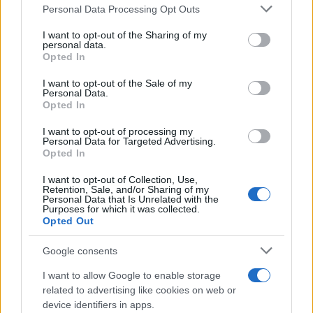
Personal Data Processing Opt Outs
This information may also be disclosed by us to third parties
Il medagliere /
Europei di nuoto: Pellecani guida una super
on the IAB’s List of Downstream Participants that may further
I want to opt-out of the Sharing of my
Italia
disclose it to other third parties.
personal data.
Opted In
Please note that this website/app uses one or more Google
services and may gather and store information including but
I want to opt-out of the Sale of my
Personal Data.
not limited to your visit or usage behaviour. You may click to
Opted In
grant or deny consent to Google and its third-party tags to
use your data for below specified purposes in below Google
I want to opt-out of processing my
consent section.
Personal Data for Targeted Advertising.
Opted In
I want to opt-out of Collection, Use,
Retention, Sale, and/or Sharing of my
Personal Data that Is Unrelated with the
Purposes for which it was collected.
Opted Out
Syndication
Culture
Google consents
Salute
Globalist
I want to allow Google to enable storage
related to advertising like cookies on web or
Megachip
Globalscience
device identifiers in apps.