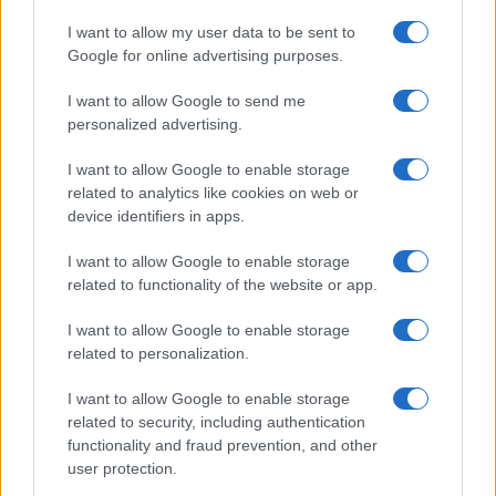
GiULia
Globalsport
I want to allow my user data to be sent to
Google for online advertising purposes.
Prima Pagina
I want to allow Google to send me
personalized advertising.
Giornale dello
Chi siamo
I want to allow Google to enable storage
Spettacolo
related to analytics like cookies on web or
Contributors
device identifiers in apps.
Wondernet
Facebook
I want to allow Google to enable storage
Giuliana Sgrena
related to functionality of the website or app.
Twitter
I want to allow Google to enable storage
Google News
related to personalization.
Mastodon
I want to allow Google to enable storage
related to security, including authentication
Cookie Policy
functionality and fraud prevention, and other
user protection.
Preferenze Privacy