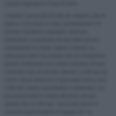
costi per raggiungere il luogo di lavoro.
L’impatto è ancora più rilevante per artigiani e piccole
imprese, il cui lavoro si svolge quotidianamente sul
territorio. Installatori, impiantisti, elettricisti,
manutentori e serramentisti devono infatti spostarsi
continuamente tra clienti, cantieri e fornitori. Le
elaborazioni della Cna mostrano che un serramentista
percorre mediamente circa 20mila chilometri all’anno,
sostenendo costi che possono superare i 4.500 euro per
veicolo. Per un elettricista la spesa annua arriva a circa
5.600 euro, mentre termoidraulici e manutentori, con
percorrenze medie di 30mila chilometri, possono
spendere fino a 6.700 euro. Ancora più onerosa la
situazione degli installatori di impianti che, tra