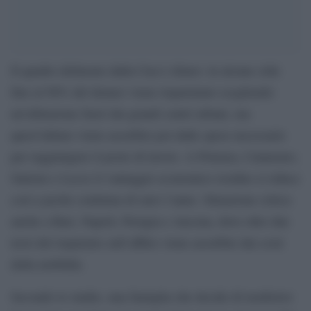
Il quadro delineato dalla Cna è chiaro: in alcune città
fino al 90% del denaro viene risparmiato scegliendo
un’abitazione fuori dai grandi centri urbani, ma
quest’ultimo viene assorbito poi dalle spese necessarie
per raggiungere il posto di lavoro. A Potenza, Catanzaro,
Salerno e Lecce il vantaggio economico residuo si riduce
così a poche centinaia di euro l’anno. Situazione critica
anche a Bari, Napoli, Perugia e Ancona, dove oltre due
terzi del risparmio sull’affitto viene assorbito dai costi
della mobilità.
Secondo lo studio, una famiglia che decide di trasferirsi