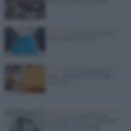
extra-Ue è rinviata al 30 giugno
Economia /
Nuova tassa sul cloud:
l'Italia è l'unica al mondo
Il caso /
Lusso e sfruttamento del
lavoro: un binomio di cui si parla
troppo poco
Il Rapporto /
La cultura spinge
l’economia: nel 2024 il valore della
filiera sale a 112,6 miliardi