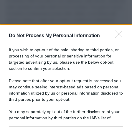
Il Senatore M5S racconta la sua esperienza sulle barche cariche di
aiuti umanitari assalite dall'esercito israeliano. Una guerra atroce,
il tentativo di disumanizzazione delle vittime, il servilismo del
governo italiano e degli altri europei, il ritorno al colonialismo.
L'importanza dei movimenti.
Do Not Process My Personal Information
Tel Aviv /
La “vittoria totale” di Israele significa una guerra
senza fine
If you wish to opt-out of the sale, sharing to third parties, or
processing of your personal or sensitive information for
targeted advertising by us, please use the below opt-out
section to confirm your selection.
Vangelo /
La vita si intreccia con le paure come il giorno
succede alla notte
Please note that after your opt-out request is processed you
may continue seeing interest-based ads based on personal
information utilized by us or personal information disclosed to
third parties prior to your opt-out.
La scoperta /
Oplontis, le vittime dell’eruzione del Vesuvio
You may separately opt-out of the further disclosure of your
furono più numerose del previsto
personal information by third parties on the IAB’s list of
downstream participants.