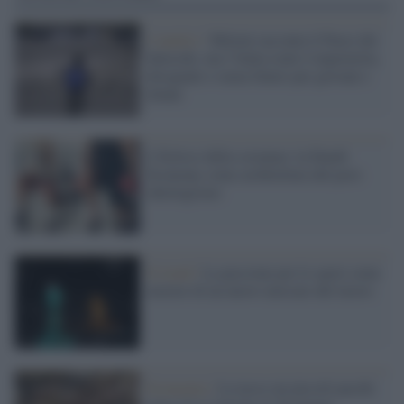
L'analisi /
Meloni racconta il Paese dei
balocchi, ma l’Italia reale è impoverita,
diseguale e senza futuro per giovani e
donne
L’Eclissi della sostanza: la Dumb
Economy come architettura del post-
ideologismo
Il trend /
La passione per lo sport come
motore di un nuovo mercato del lavoro
Economia /
La tassa sui piccoli pacchi