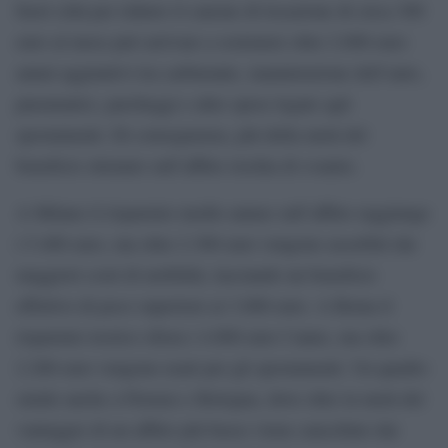
fuori città per ridurre il canone di locazione di circa 300
euro al mese può arrivare a sostenere oltre 2.000 euro
annui aggiuntivi tra carburante, manutenzione dell’auto,
pneumatici, parcheggi e altre spese legate agli
spostamenti. Di conseguenza, più della metà del
beneficio ottenuto sull’affitto rischia di svanire.
A Milano il risparmio medio annuo sull’affitto raggiunge
i 5.400 euro, ma oltre 2.300 euro vengono assorbiti dai
maggiori costi di mobilità, lasciando un beneficio
effettivo di poco superiore ai 3.000 euro. A Roma il
risparmio teorico sfiora i 4.800 euro l’anno, ma oltre
2.200 euro vengono usati per gli spostamenti. Un quadro
simile anche a Firenze e Bologna, dove oltre la metà del
vantaggio di un affitto più basso viene cancellato dai