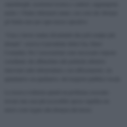
sopralluoghi, assistenza tecnica e cantieri, raggiungono
anche i 35mila chilometri annui, con costi che sfiorano
gli 8mila euro per ogni mezzo operativo.
“Casa e lavoro stanno diventando due poli sempre più
distanti”, osserva il presidente della Cna, Dario
Costantini. Per l’associazione sono necessarie risposte
coordinate che affianchino alle politiche abitative
interventi sulle infrastrutture e un rafforzamento, sia
quantitativo sia qualitativo, del trasporto pubblico locale.
La ricerca evidenzia quindi un problema crescente:
trovare una casa più accessibile spesso significa un
nuovo costo legato alla distanza dal lavoro.