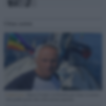
Ultime notizie
L'intervista /
Marco Croatti e la Flottilla per Gaza: le nostre
vele gonfie grazie alla sollevazione popolare