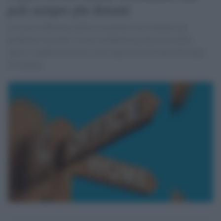
poli sempre più distanti
La ricerca effettuata dall'associazione Cna evidenzia un
problema crescente: trovare un'abitazione più accessibile
spesso significa un nuovo costo legato alla distanza dal luogo
di impiego