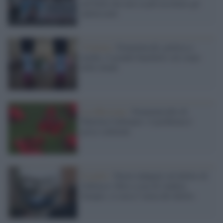
un’Italia che non sa più ascoltare gli
adolescenti
Violenza /
Femminicidi, politica e
media: il grande banchetto sul corpo
delle donne
La riflessione /
Femminicidio di
Martina Carbonaro: il problema è
psico-culturale
Il giallo /
Nuove indagini sul delitto di
Garlasco: blitz a casa di Andrea
Sempio, si cerca l’arma del delitto