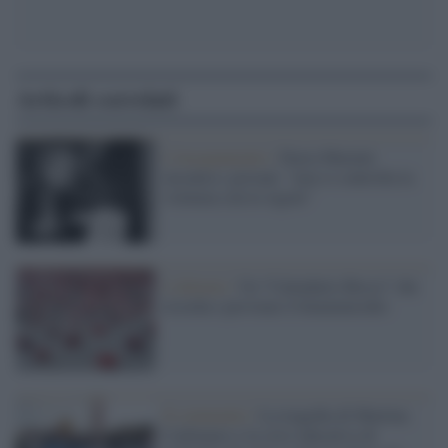
Articoli correlati
L'insegnamento /
Dacia Maraini
incontra i giovani: "non si controlla la
violenza con le regole"
L'allarme /
Un “Calendario Rosso” che
ricorda e previene il femminicidio
Il commento /
La tragedia di Martina
Carbonaro e la crisi educativa di