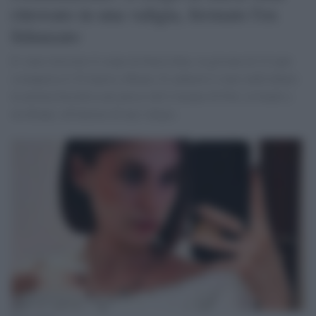
ritrovato in una valigia, fermato l'ex
fidanzato
E' stato ritrovato il corpo di Ilaria Sula, la giovane di 22 anni
scomparsa il 25 marzo a Roma. Il cadavere è stato individuato
in un'area boschiva nei pressi del Comune di Poli, in fondo a
un dirupo, all'interno di una valigia.