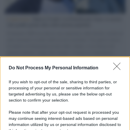
L'intervista /
Marco Croatti e la Flottilla per Gaza: le nostre
vele gonfie grazie alla sollevazione popolare
Il Senatore M5S racconta la sua esperienza sulle barche cariche di
aiuti umanitari assalite dall'esercito israeliano. Una guerra atroce,
il tentativo di disumanizzazione delle vittime, il servilismo del
governo italiano e degli altri europei, il ritorno al colonialismo.
L'importanza dei movimenti.
Do Not Process My Personal Information
Palestina /
Il Board of Peace di Trump assegna il primo
contratto per un rudimentale avamposto militare a Gaza
If you wish to opt-out of the sale, sharing to third parties, or
processing of your personal or sensitive information for
targeted advertising by us, please use the below opt-out
section to confirm your selection.
L'evento /
La Sila diventa un palcoscenico naturale: nasce “A
Farla Amare Comincia Tu – Opera Sila”
Please note that after your opt-out request is processed you
may continue seeing interest-based ads based on personal
information utilized by us or personal information disclosed to