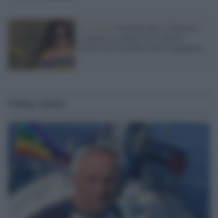
La scelta /
Femminicidio: il Palermo
scenderà in campo con il lutto al
braccio per ricordare Sara Campanella
Ultime notizie