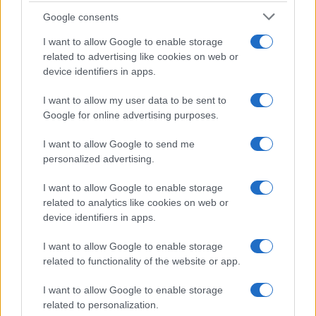
Syndication
Culture
Google consents
Salute
Globalist
I want to allow Google to enable storage
related to advertising like cookies on web or
Megachip
Globalscience
device identifiers in apps.
GiULia
Globalsport
I want to allow my user data to be sent to
Google for online advertising purposes.
Prima Pagina
I want to allow Google to send me
personalized advertising.
Giornale dello
Chi siamo
I want to allow Google to enable storage
Spettacolo
related to analytics like cookies on web or
Contributors
device identifiers in apps.
Wondernet
Facebook
I want to allow Google to enable storage
Giuliana Sgrena
related to functionality of the website or app.
Twitter
I want to allow Google to enable storage
Google News
related to personalization.