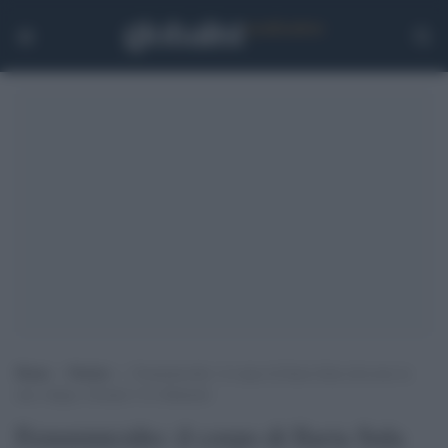
Home
>
Notizie
>
Femminicidio: il corpo di Ilaria Sula ritrovato in
una valigia, fermato l’ex fidanzato
Femminicidio: il corpo di Ilaria Sula