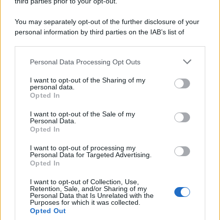
third parties prior to your opt-out.
Il ricordo /
Le radici di Francesco Guccini
You may separately opt-out of the further disclosure of your
personal information by third parties on the IAB’s list of
downstream participants.
Personal Data Processing Opt Outs
This information may also be disclosed by us to third parties
L'anniversario /
90 anni di Yves Saint Laurent, tra moda e
on the IAB’s List of Downstream Participants that may further
I want to opt-out of the Sharing of my
scandali
disclose it to other third parties.
personal data.
Opted In
Please note that this website/app uses one or more Google
services and may gather and store information including but
I want to opt-out of the Sale of my
Personal Data.
not limited to your visit or usage behaviour. You may click to
Opted In
grant or deny consent to Google and its third-party tags to
use your data for below specified purposes in below Google
I want to opt-out of processing my
consent section.
Personal Data for Targeted Advertising.
Opted In
I want to opt-out of Collection, Use,
Retention, Sale, and/or Sharing of my
Personal Data that Is Unrelated with the
Purposes for which it was collected.
Opted Out