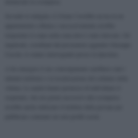
denunciato la scomparsa.
Secondo le indagini, il 23enne l’avrebbe uccisa in un
appartamento a Roma e successivamente avrebbe
trasportato il corpo nella zona dove è stato ritrovato. Gli
inquirenti, coordinati dal procuratore aggiunto Giuseppe
Cascini, lo stanno interrogando presso la Questura.
A far emergere il suo coinvolgimento sarebbero stati i
tabulati telefonici e la localizzazione del cellulare della
vittima. Le analisi hanno permesso di individuare il
sospettato, che nei giorni successivi alla scomparsa
avrebbe anche utilizzato il telefono della giovane per
pubblicare contenuti sui suoi profili social.