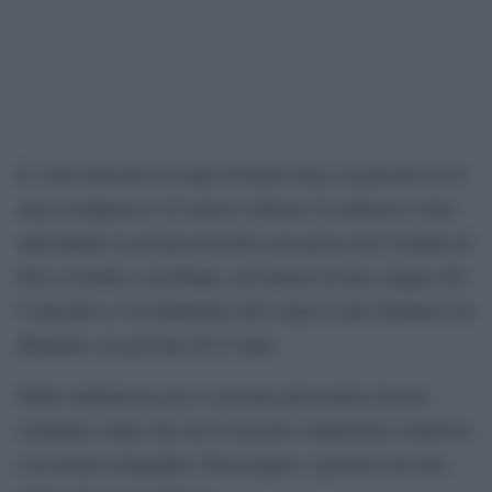
E’ stato ritrovato il corpo di Ilaria Sula, la giovane di 22
anni scomparsa il 25 marzo a Roma. Il cadavere è stato
individuato in un’area boschiva nei pressi del Comune di
Poli, in fondo a un dirupo, all’interno di una valigia. Per
l’omicidio e l’occultamento del corpo è stato fermato l’ex
fidanzato, un giovane di 23 anni.
Della studentessa non si avevano più notizie da una
settimana, dopo che aveva lasciato l’abitazione condivisa
con alcuni coinquilini. Preoccupati, i genitori avevano