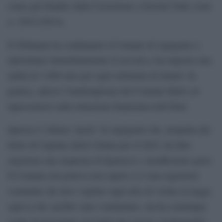
come già ribadito dalla Cassazione a Sezioni Unite (sent.
n. 25011/2014).
Il Tribunale ha condannato il Comune di Agrigento a
ripristinare immediatamente il servizio e ha imposto una
multa di 1.000 euro per ogni settimana di ritardo. In
pratica, adesso l’inadempienza del Comune finirà col
ripercuotersi sulla situazione finanziaria dell’Ente.
Questa è l’ultima “perla” di Agrigento che, insignita del
titolo di Capitale della Cultura per il 2025, ha fatto
registrare una sequenza di figuracce e insufficienze gravi.
Il Comune non poteva non sapere (c’è una segreteria
comunale che deve vigilare sugli atti) di violare la legge,
sapeva che sarebbe stato condannato, ma ha comunque
scelto di proseguire nel taglio dei servizi, trasformando