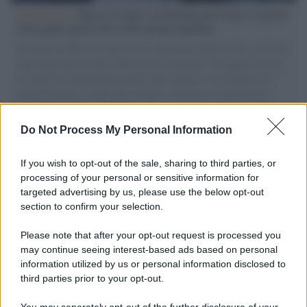
L'intervista /
Marco Croatti e la Flottilla per Gaza: le nostre
vele gonfie grazie alla sollevazione popolare
Il Senatore M5S racconta la sua esperienza sulle barche cariche di
aiuti umanitari assalite dall'esercito israeliano. Una guerra atroce,
il tentativo di disumanizzazione delle vittime, il servilismo del
governo italiano e degli altri europei, il ritorno al colonialismo.
L'importanza dei movimenti.
Do Not Process My Personal Information
Il caso /
Trump ha quasi esaurito l'arsenale Usa, ma il
tycoon smentisce
If you wish to opt-out of the sale, sharing to third parties, or
processing of your personal or sensitive information for
targeted advertising by us, please use the below opt-out
section to confirm your selection.
Cisgiordania /
L’esercito israeliano si ritira dal campo
profughi di Qalandiya dopo tre giorni di violenze contro i
Please note that after your opt-out request is processed you
palestinesi
may continue seeing interest-based ads based on personal
information utilized by us or personal information disclosed to
third parties prior to your opt-out.
Giornalismo /
Addio a Stefano Marcelli, colonna della Rai