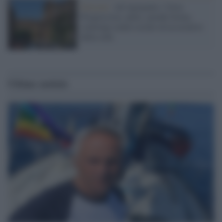
Elezioni /
Ad Agrigento, l'Area
Progressista, unita, prende forma,
coinvolge realtà sociali ed associative
della città
Ultime notizie