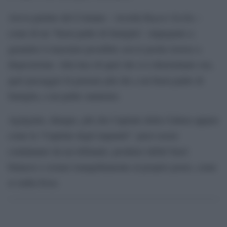
Report Sicilia
Aveva parlato del Comune – ricorda
–
come di un “buon padre di famiglia”, impegnato a
garantire il massimo possibile con le poche risorse a
disposizione. Alla luce di quel che si è determinato ora,
quel passaggio fa pensare più che a un buon padre di
famiglia, a un padre snaturato.
Agrigento, dunque, più che Capitale della Cultura appare
come la “Capitale degli impuniti”: puoi essere
condannato da un tribunale, produrre debiti fuori
bilancio e restare tranquillamente al proprio posto, come
se nulla fosse.