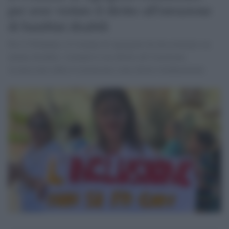
per aver violato il diritto all'istruzione
di bambini disabili
Per il Tribunale, il Comune di Agrigento ha discriminato un
alunno disabile, violando il suo diritto all’istruzione,
riconosciuto dalla Costituzione come diritto fondamentale.