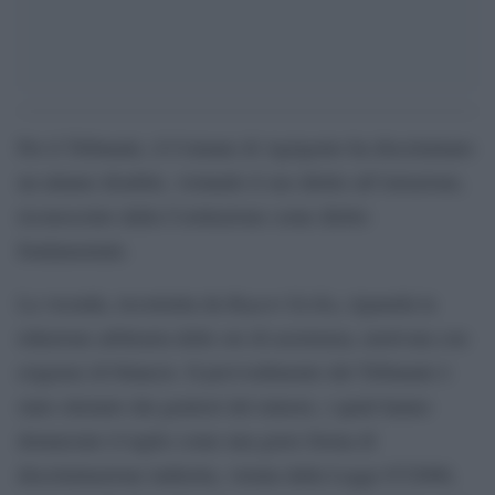
Per il Tribunale, il Comune di Agrigento ha discriminato
un alunno disabile, violando il suo diritto all’istruzione,
riconosciuto dalla Costituzione come diritto
fondamentale.
Report Sicilia
La vicenda, ricostruita da
, riguarda la
riduzione arbitraria delle ore di assistenza, motivata con
esigenze di bilancio. Il provvedimento del Tribunale è
stato ottenuto dai genitori del minore, i quali hanno
denunciato il taglio come una grave forma di
discriminazione indiretta, vietata dalla Legge 67/2006,