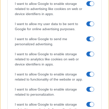
Salute
Globalist
I want to allow Google to enable storage
related to advertising like cookies on web or
Megachip
Globalscience
device identifiers in apps.
GiULia
Globalsport
I want to allow my user data to be sent to
Google for online advertising purposes.
Prima Pagina
I want to allow Google to send me
personalized advertising.
Giornale dello
Chi siamo
I want to allow Google to enable storage
Spettacolo
related to analytics like cookies on web or
Contributors
device identifiers in apps.
Wondernet
Facebook
I want to allow Google to enable storage
Giuliana Sgrena
related to functionality of the website or app.
Twitter
I want to allow Google to enable storage
Google News
related to personalization.
Mastodon
I want to allow Google to enable storage