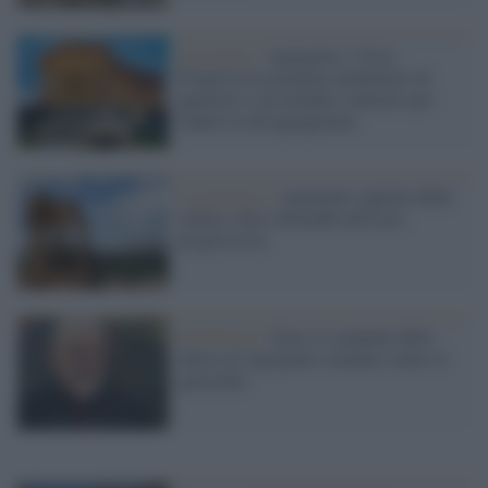
Il progetto /
Agrigento, l’Area
Progressista propone ambulatori di
quartiere e un modello sanitario per
ridurre le disuguaglianze
La polemica /
Agrigento capitale della
cultura, dieci domande dell'area
progressista
Solidarietà /
Gaza, le campane delle
chiese di Agrigento suonano contro il
genocidio