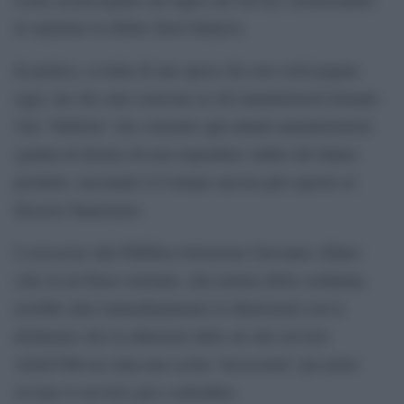
la sanzione in debito fuori bilancio.
In pratica, si tratta di una spesa che non verrà pagata
oggi, ma che sarà scaricata su chi amministrerà domani.
Una “furbizia” che consente agli attuali amministratori
(giunta di destra) di non rispondere subito del danno
prodotto, lasciando il Comune ancora più esposto al
dissesto finanziario.
L’assessore alla Pubblica Istruzione Giovanni Alfano
(che in un Paese normale, alla notizia della condanna,
avrebbe dato immediatamente le dimissioni) aveva
dichiarato che la riduzione delle ore del servizio
ASACOM era stata una scelta “necessaria” per poter
avviare il servizio già a settembre.