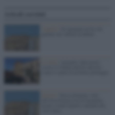
Articoli correlati
L'appello /
Da Agrigento un Sos dei
pazienti che soffrono di diabete
La storia /
Agrigento: dopo mezzo
secolo il Comune intitola a Rosaria
Lopez lo spazio di un brutto parcheggio
Elezioni /
Nuccio Dispenza: volto
dell’Area Progressista ad Agrigento,
pronto a ridare dignità e speranza alla
città stanca