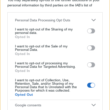
You may separately opt-out of the further disclosure of your
di Firenze e dirigente dell'Usigrai
personal information by third parties on the IAB’s list of
downstream participants.
Personal Data Processing Opt Outs
This information may also be disclosed by us to third parties
Lo scenario /
Ceuta, l’ombra del Marocco sull’assalto
on the IAB’s List of Downstream Participants that may further
I want to opt-out of the Sharing of my
mentre Trump rafforza i rapporti con Rabat e trama contro la
disclose it to other third parties.
personal data.
Spagna
Opted In
Please note that this website/app uses one or more Google
services and may gather and store information including but
I want to opt-out of the Sale of my
Personal Data.
not limited to your visit or usage behaviour. You may click to
Opted In
grant or deny consent to Google and its third-party tags to
use your data for below specified purposes in below Google
I want to opt-out of processing my
consent section.
Personal Data for Targeted Advertising.
Opted In
I want to opt-out of Collection, Use,
Retention, Sale, and/or Sharing of my
Personal Data that Is Unrelated with the
Purposes for which it was collected.
Opted Out
Syndication
Culture
Google consents