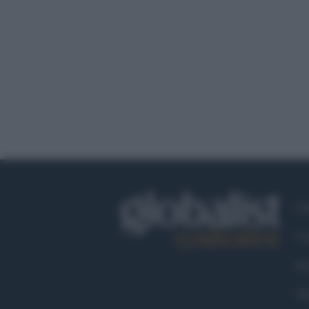
Ch
Co
Fa
Tw