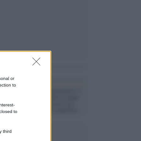
i anche
sonal or
ection to
La scelta /
Femminicidio: il
Palermo scenderà in campo
con il lutto al braccio per
nterest-
ricordare Sara Campanella
closed to
 third