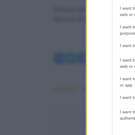
Sul luogo della tragedia sono in cors
I want t
web or d
direzione del magistrato di turno.
I want t
purpose
I want 
Facebook
Twitter
Telegram
WhatsA
I want t
web or d
I want t
or app.
Argomenti:
femminicidio
I want t
I want t
authenti