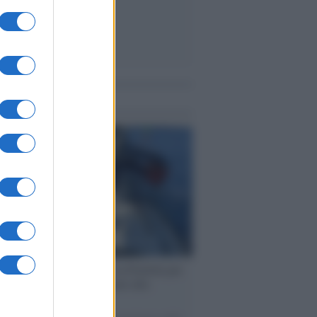
me notizie
ervista /
Marco Croatti e la Flottilla per
 le nostre vele gonfie grazie alla
vazione popolare