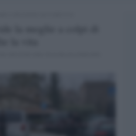
ie a colpi di pistola e poi si toglie la vita
de la moglie a colpi di
ie la vita
 stati trovati senza vita in una casa situata nella