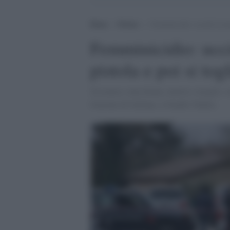
Home
>
Notizie
>
Femminicidio: uccide la mogl
Femminicidio: ucci
pistola e poi si togl
Un uomo e una donna, marito e moglie, sono
frazione di Gaifana, a Gualdo Tadino.