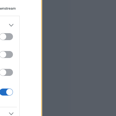
Downstream
er and store
to grant or
ed purposes