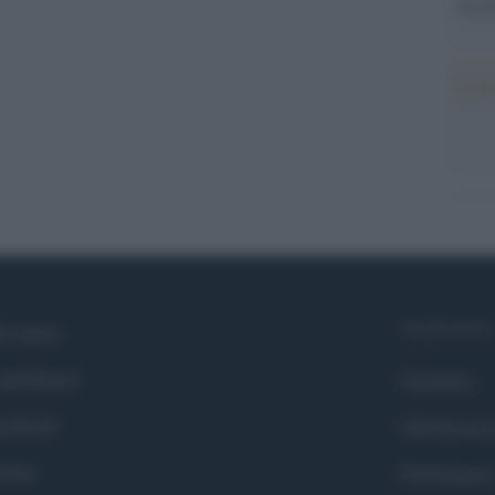
tecno
Il co
Syndication
i siamo
ntributors
Globalist
cebook
Globalscie
itter
Globalsport