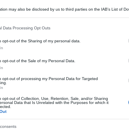
tion may also be disclosed by us to third parties on the IAB’s List of 
 that may further disclose it to other third parties.
 that this website/app uses one or more Google services and may gath
l Data Processing Opt Outs
including but not limited to your visit or usage behaviour. You may click 
 to Google and its third-party tags to use your data for below specifi
o opt-out of the Sharing of my personal data.
ogle consent section.
In
ie, sono stati trovati senza vita in una casa
o opt-out of the Sale of my Personal Data.
 a Gualdo Tadino. La coppia, giovane e senza
In
gio. Gli investigatori ipotizzano che possa
to opt-out of processing my Personal Data for Targeted
-suicidio.
ing.
In
omo, un ex guardia giurata, avrebbe utilizzato la
o opt-out of Collection, Use, Retention, Sale, and/or Sharing
ersonal Data that Is Unrelated with the Purposes for which it
a moglie, un’operatrice socio-sanitaria, prima di
lected.
Out
i sono stati i genitori dell’uomo, che vivono nelle
consents