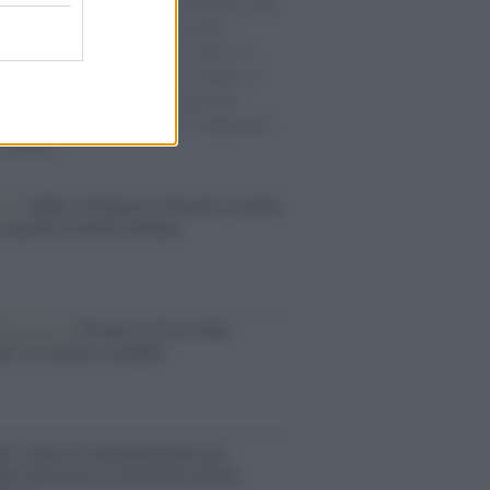
natore M5S racconta la sua esperienza sulle
e cariche di aiuti umanitari assalite
sercito israeliano. Una guerra atroce, il
ivo di disumanizzazione delle vittime, il
ismo del governo italiano e degli altri
ei, il ritorno al colonialismo. L'importanza
ovimenti.
tto /
Addio a Francesco Guccini, il poeta
 canzone d’autore italiana
iversario /
90 anni di Yves Saint
nt, tra moda e scandali
é i centri di intrattenimento per
lie investono in attrazioni ad alta