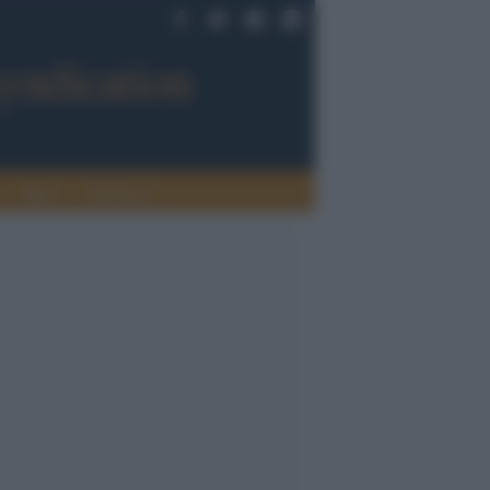
Sport
Tendenze