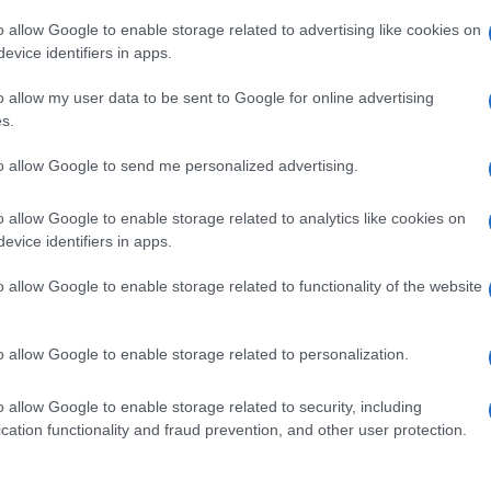
o i rilievi da parte dei carabinieri, sotto la
o allow Google to enable storage related to advertising like cookies on
evice identifiers in apps.
o allow my user data to be sent to Google for online advertising
s.
Ulti
to allow Google to send me personalized advertising.
pp
o allow Google to enable storage related to analytics like cookies on
evice identifiers in apps.
o allow Google to enable storage related to functionality of the website
o allow Google to enable storage related to personalization.
o allow Google to enable storage related to security, including
L'int
cation functionality and fraud prevention, and other user protection.
Gaza:
solle