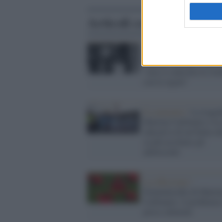
Articoli correlati
L'insegnamento /
Dacia
Maraini incontra i giova
"non si controlla la vio
con le regole"
Il commento /
La traged
Martina Carbonaro e la 
educativa di un’Italia c
sa più ascoltare gli
adolescenti
La riflessione /
Femminicidio di Marti
Carbonaro: il problema 
psico-culturale