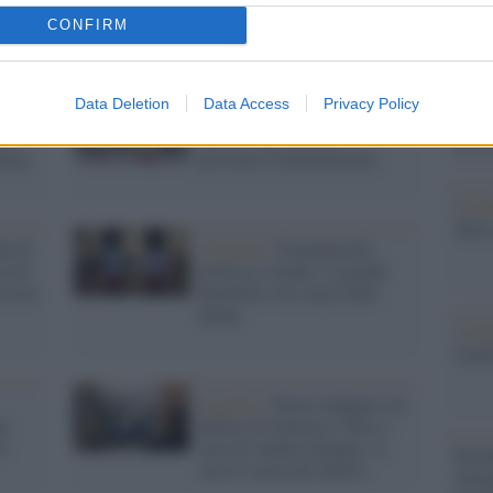
Il Se
barch
CONFIRM
dall'e
tentat
servil
Data Deletion
Data Access
Privacy Policy
L'allarme /
Un “Calendario
europ
ni:
Rosso” che ricorda e
dei m
lenza
previene il femminicidio
Il lu
della
ia di
Violenza /
Femminicidi,
crisi
politica e media: il grande
he non
banchetto sul corpo delle
donne
L'ann
Laure
Il giallo /
Nuove indagini sul
na
delitto di Garlasco: blitz a
è
casa di Andrea Sempio, si
Perch
cerca l’arma del delitto
famig