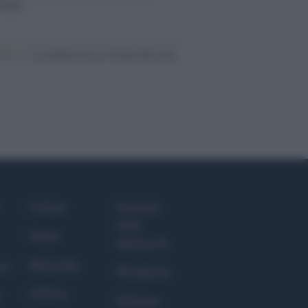
logia
nflitto /
La mafia russa e l'arma del caos
Culture
Giornale
dello
Salute
Spettacolo
Megachip
nce
Wondernet
GiULia
Giuliana