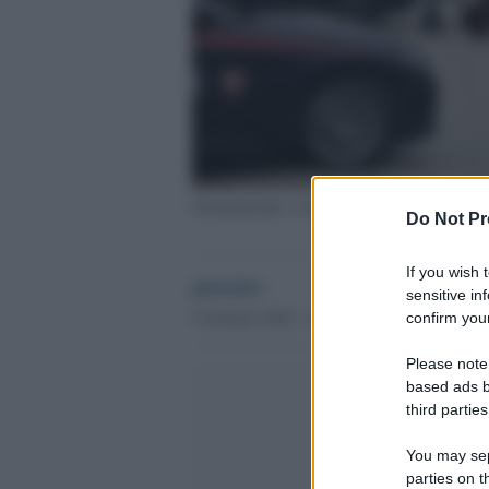
Femminicidio a Gualdo Tadino
Do Not Pr
If you wish 
globalist
sensitive in
5 Gennaio 2025 - 16.19
confirm your
Please note
based ads b
third parties
You may sepa
parties on t