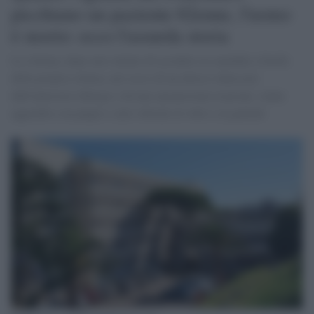
picchiano un paziente 62enne, l'uomo
è morto: ecco l'assurda storia
La vittima, dopo aver tentato di accedere in ospedale a bordo
della propria vettura, nel corso di un alterco innescato
dall'ennesimo diniego e da una spropositata reazione, venne
aggredito con pugni e calci sferrati al volto e ai genitali