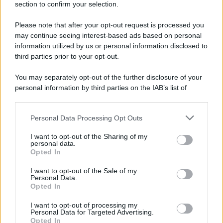
section to confirm your selection.
Perché i centri di intrattenimento per famiglie investono in
attrazioni ad alta tecnologia
Please note that after your opt-out request is processed you
may continue seeing interest-based ads based on personal
information utilized by us or personal information disclosed to
third parties prior to your opt-out.
Il conflitto /
La mafia russa e l'arma del caos
You may separately opt-out of the further disclosure of your
personal information by third parties on the IAB’s list of
downstream participants.
Personal Data Processing Opt Outs
This information may also be disclosed by us to third parties
Tel Aviv /
Netanyahu si smarca da Trump: "Israele farà tutto
on the IAB’s List of Downstream Participants that may further
I want to opt-out of the Sharing of my
quello che è necessario per la sua sicurezza"
disclose it to other third parties.
personal data.
Opted In
Please note that this website/app uses one or more Google
services and may gather and store information including but
I want to opt-out of the Sale of my
Personal Data.
not limited to your visit or usage behaviour. You may click to
Opted In
grant or deny consent to Google and its third-party tags to
use your data for below specified purposes in below Google
I want to opt-out of processing my
consent section.
Personal Data for Targeted Advertising.
Opted In