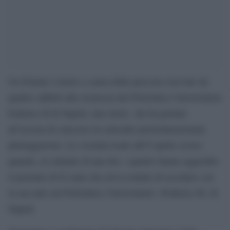
Un 62enne è morto a causa delle percosse ricevute da
quattro addetti alla sicurezza del Policlinico Universitario
Federico II di Napoli, una storia che ha portato
all’accusa di concorso in omicidio preterintenzionale
pluriaggravato. La vicenda risale alll’8 aprile scorso
quando, al culmine di una lite, i quattro hanno aggredito
il paziente di 62 anni che aveva tentato di accedere con
la sua auto nel Policlinico Universitario «Federico II» di
Napoli.