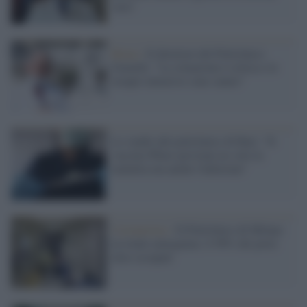
casa"
Roma /
Il direttore del Policlinico
Gemelli: "La situazione è critica e le
terapie intensive sono sature"
Lo studio del policlinico di Bari: "Il
vaccino Pfizer previene no solo la
malattia ma anche l'infezione"
Coronavirus /
Il Policlinico di Milano
in totale emergenza: il 98% dei posti
letto occupati