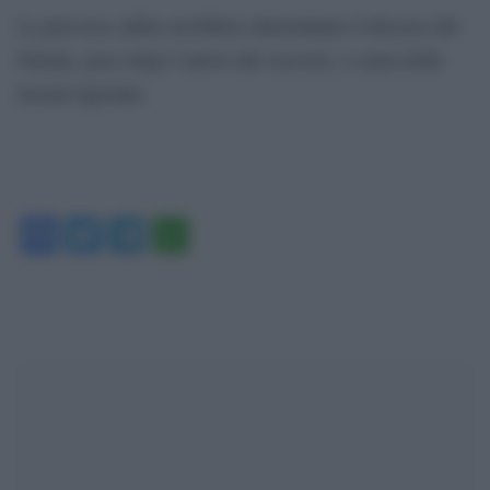
Le percosse subite avrebbero determinato il decesso del
62enne, poco dopo l’arrivo dei soccorsi, a causa delle
lesioni riportate.
Facebook
Twitter
Telegram
WhatsApp