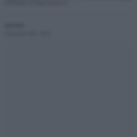
Il Policlinico di Napoli Federico II
globalist
6 Settembre 2024 - 09.16