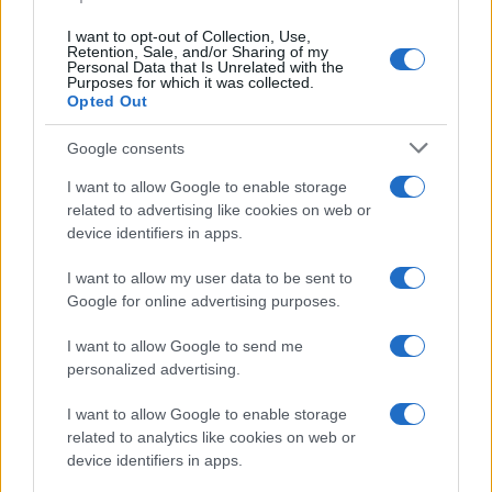
I want to opt-out of Collection, Use,
Retention, Sale, and/or Sharing of my
Personal Data that Is Unrelated with the
Purposes for which it was collected.
Opted Out
Syndication
Culture
Google consents
Salute
Globalist
I want to allow Google to enable storage
related to advertising like cookies on web or
Megachip
Globalscience
device identifiers in apps.
GiULia
Globalsport
I want to allow my user data to be sent to
Google for online advertising purposes.
Prima Pagina
I want to allow Google to send me
personalized advertising.
Giornale dello
Chi siamo
I want to allow Google to enable storage
Spettacolo
related to analytics like cookies on web or
Contributors
device identifiers in apps.
Wondernet