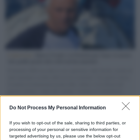
L'intervista /
Marco Croatti e la Flottilla per Gaza: le nostre
vele gonfie grazie alla sollevazione popolare
Il Senatore M5S racconta la sua esperienza sulle barche cariche di
aiuti umanitari assalite dall'esercito israeliano. Una guerra atroce,
il tentativo di disumanizzazione delle vittime, il servilismo del
governo italiano e degli altri europei, il ritorno al colonialismo.
L'importanza dei movimenti.
Do Not Process My Personal Information
L'anniversario /
90 anni di Yves Saint Laurent, tra moda e
scandali
If you wish to opt-out of the sale, sharing to third parties, or
processing of your personal or sensitive information for
targeted advertising by us, please use the below opt-out