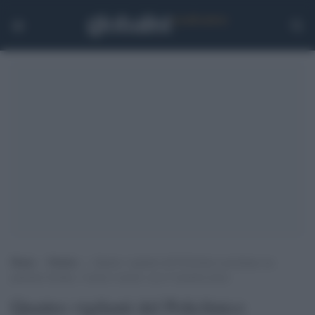
Home
>
Notizie
>
Quattro vigilanti del Policlinico picchiano un
paziente 62enne, l’uomo è morto: ecco l’assurda storia
Quattro vigilanti del Policlinico