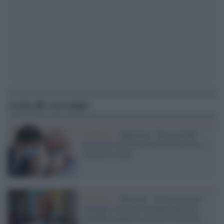
Articoli correlati
Pandemia /
Speranza: "Ecco perché
invito gli over 60 a fare la terza dose, i
vaccini ci sono"
Pandemia /
Bassetti: "Al via nel mio
ospedale i test per un antivirale che
potrebbe aiutare a gestire il covid da