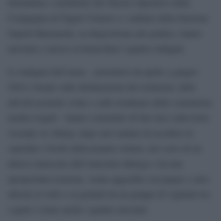
Stamattina i carabinieri del Nucleo Operativo della
Compagnia di Napoli Vomero e i militari della Stazione
Napoli-Marianella, su disposizione del giudice, hanno
arrestato e messo ai domiciliari i quattro indagati.
Le indagini dell’arma – protrattesi da aprile a giugno
2024 e basate sulle dichiarazioni dei testimoni, delle
attività tecniche svolte e sulle risultanze delle consulenze
medico-legali – hanno consentito di fare luce sulla triste
vicenda: la vittima, dopo aver tentato di accedere in
ospedale a bordo della propria vettura, nel corso di un
alterco innescato dall’ennesimo diniego e da una
spropositata reazione, venne aggredito con pugni e calci
sferrati al volto e ai genitali da un gruppo di vigilanti tra
i quali c’erano anche i quattro arrestati.