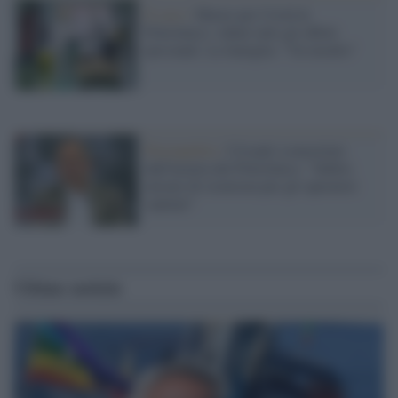
Il caso /
Muore per Covid al
Policlinico: rubati tutti gli effetti
personali. La famiglia: "Un insulto"
Piazzapulita /
Crisanti sconcertato
dall'incuria del Policlinico: "Subito
misure di sicurezza per gli operatori
sanitari"
Ultime notizie