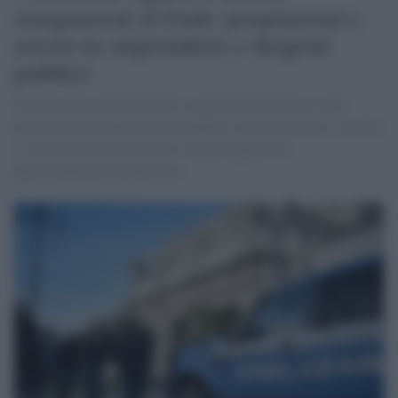
assegnazioni di fondi: perquisizioni e
arresti tra imprenditori e dirigenti
pubblici
Sono in corso perquisizioni e acquisizioni di atti in varie
province d'Italia, presso enti pubblici, persone fisiche e società
a vario titolo coinvolte nelle vicende oggetto di
approfondimento giudiziario.