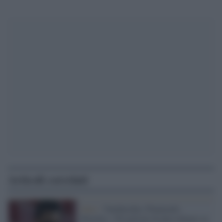
Articoli correlati
Inter /
Vanehusden, Pinamonti,
Bettella: i 90 milioni di plusvalenze su