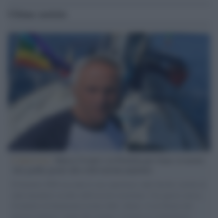
Ultime notizie
L'intervista /
Marco Croatti e la Flottilla per Gaza: le nostre
vele gonfie grazie alla sollevazione popolare
Il Senatore M5S racconta la sua esperienza sulle barche cariche di
aiuti umanitari assalite dall'esercito israeliano. Una guerra atroce,
il tentativo di disumanizzazione delle vittime, il servilismo del
governo italiano e degli altri europei, il ritorno al colonialismo.