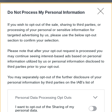
L'importanza dei movimenti.
Do Not Process My Personal Information
Il lutto /
Addio a Livio Berruti, leggenda dello sprint
italiano
If you wish to opt-out of the sale, sharing to third parties, or
processing of your personal or sensitive information for
targeted advertising by us, please use the below opt-out
section to confirm your selection.
Il libro /
Crescere significa pentirsi: l’immaturità degli
italiani tra berlusconismo, fascismo e nuove nostalgie
Please note that after your opt-out request is processed you
may continue seeing interest-based ads based on personal
information utilized by us or personal information disclosed to
third parties prior to your opt-out.
Memoria /
Quando Pasolini raccontava i minatori italiani in
You may separately opt-out of the further disclosure of your
Belgio dopo Marcinelle
personal information by third parties on the IAB’s list of
downstream participants.
Personal Data Processing Opt Outs
This information may also be disclosed by us to third parties
Il libro /
La letteratura che racconta l’estate
on the IAB’s List of Downstream Participants that may further
I want to opt-out of the Sharing of my
disclose it to other third parties.
personal data.