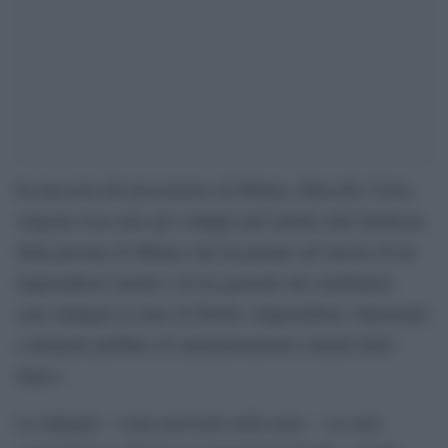
In una nota del procuratore di Milano, Marcello Viola,
vengono rese note gli sviluppi nell’ambito dell’inchiesta
della procura di Milano che ha portato all’arresto di un
imprenditore laziale e di un generale dei carabinieri,
sono indagati in stato di libertà «imprenditori, funzionari
e dirigenti pubblici di amministrazioni centrali dello
Stato».
Le indagini – viene precisato nella nota – «si sono