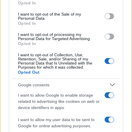
Opted In
Please note that this website/app uses one or more Google
services and may gather and store information including but
I want to opt-out of the Sale of my
Personal Data.
not limited to your visit or usage behaviour. You may click to
Opted In
grant or deny consent to Google and its third-party tags to
use your data for below specified purposes in below Google
I want to opt-out of processing my
consent section.
Personal Data for Targeted Advertising.
Opted In
I want to opt-out of Collection, Use,
Retention, Sale, and/or Sharing of my
Personal Data that Is Unrelated with the
Purposes for which it was collected.
Opted Out
Syndication
Culture
Google consents
Salute
Globalist
I want to allow Google to enable storage
related to advertising like cookies on web or
Megachip
Globalscience
device identifiers in apps.
GiULia
Globalsport
I want to allow my user data to be sent to
Google for online advertising purposes.
Prima Pagina