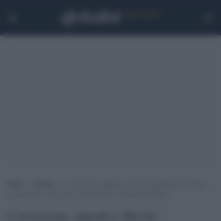
Home
>
Notizie
>
Corruzione, appalti e illecite assegnazioni di fondi:
perquisizioni e arresti tra imprenditori e dirigenti pubblici
Corruzione, appalti e illecite