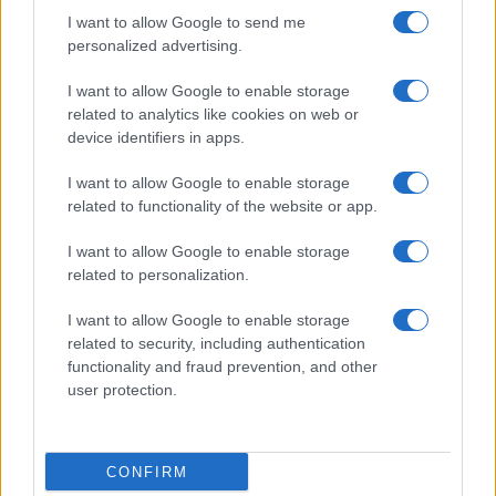
I want to allow Google to send me
personalized advertising.
Giornale dello
Chi siamo
I want to allow Google to enable storage
Spettacolo
related to analytics like cookies on web or
Contributors
device identifiers in apps.
Wondernet
Facebook
I want to allow Google to enable storage
Giuliana Sgrena
related to functionality of the website or app.
Twitter
I want to allow Google to enable storage
Google News
related to personalization.
Mastodon
I want to allow Google to enable storage
related to security, including authentication
Cookie Policy
functionality and fraud prevention, and other
user protection.
Preferenze Privacy
CONFIRM