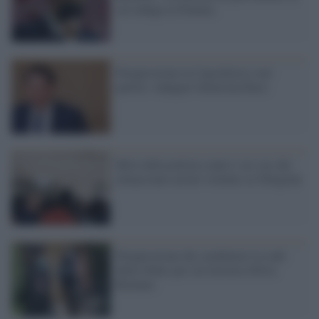
cui indaga la Finanza
Perquisizioni in Cancelleria e nel
partito: indagato Sebastian Kurz
Blitz della polizia contro i no vax che
minacciano azioni violente su Telegram
Perquisizione dei carabinieri la sede
della Onlus per cui lavorava Silvia
Romano