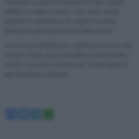
concentrate su illecite assegnazioni di fondi e appalti
pubblici in cambio di denaro e altre utilità, nonché
mediante la concertazione dei soggetti economici
fittiziamente partecipanti alle procedure di gara».
Sono in corso perquisizioni e acquisizioni di atti in varie
province d’Italia, presso enti pubblici, persone fisiche e
società a vario titolo coinvolte nelle vicende oggetto di
approfondimento giudiziario.
Facebook
Twitter
Telegram
WhatsApp