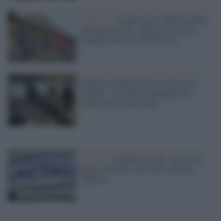
Covid-19 /
Perquisizioni della Guardia
di Finanza al Pio Albergo Trivulzio:
indagato direttore dell'istituto
Palermo: perquisizioni a scuola, gli
studenti: "la polizia intimidatoria,
anche contro minorenni"
Francia /
Scandalo Lactalis: decine di
agenti perquisiscono sede centrale e
fabbrica