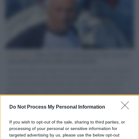
L'intervista /
Marco Croatti e la Flottilla per Gaza: le nostre
vele gonfie grazie alla sollevazione popolare
Il Senatore M5S racconta la sua esperienza sulle barche cariche di
aiuti umanitari assalite dall'esercito israeliano. Una guerra atroce,
il tentativo di disumanizzazione delle vittime, il servilismo del
governo italiano e degli altri europei, il ritorno al colonialismo.
L'importanza dei movimenti.
Do Not Process My Personal Information
Il caso /
Trump ha quasi esaurito l'arsenale Usa, ma il
tycoon smentisce
If you wish to opt-out of the sale, sharing to third parties, or
processing of your personal or sensitive information for
targeted advertising by us, please use the below opt-out