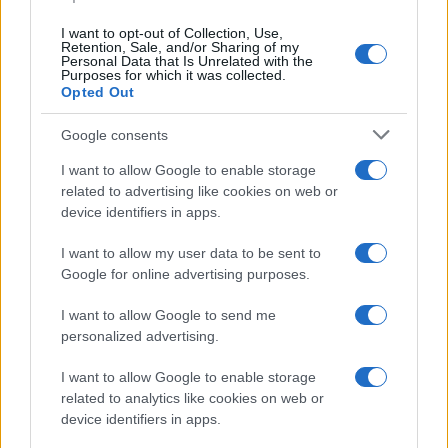
I want to opt-out of Collection, Use,
Retention, Sale, and/or Sharing of my
Personal Data that Is Unrelated with the
Purposes for which it was collected.
Opted Out
Syndication
Culture
Google consents
Salute
Globalist
I want to allow Google to enable storage
related to advertising like cookies on web or
Megachip
Globalscience
device identifiers in apps.
GiULia
Globalsport
I want to allow my user data to be sent to
Google for online advertising purposes.
Prima Pagina
I want to allow Google to send me
personalized advertising.
Giornale dello
Chi siamo
I want to allow Google to enable storage
Spettacolo
related to analytics like cookies on web or
Contributors
device identifiers in apps.
Wondernet