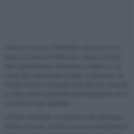
L’inverno è arrivato, il Nord Italia è alle prese con la
prima vera morsa del freddo artico, mentre nel Centro
Sud i temporali hanno caratterizzato le ultime ore. Al
Centro Sud continueranno le piogge, in particolare sul
versante tirrenico e attenzione anche alla neve, scesa fino
in collina mentre nei prossimi giorni imbiancherà solo le
cime più alte degli Appennini.
Al Nord l’aria fredda, si concentrerà sulla Val Padana:
insieme allo smog, il freddo sarà ancora protagonista per