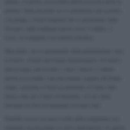
almeno 10 giorni con possibili deboli nevicate anche in
pianura. Nelle prossime ore il settentrione sarà asciutto,
con piogge e locali temporali che si sposteranno dalla
Toscana e dalla Sardegna ancora verso l’Umbria, il
Lazio, la Campania e la Calabria tirrenica.
Mercoledì, con lo spostamento della perturbazione verso
la Grecia, avremo una tregua meteorologica: da Nord a
Sud il tempo sarà asciutto e meno ventoso. L’ultimo
giorno di novembre sarà nuovamente segnato dal brutto
tempo, invernale al Nord ed autunnale al Centro Sud.
Stessa sorte per l’inizio di dicembre, con un clima
invernale al Nord ed autunnale al Centro Sud.
Potrebbe esserci un nuovo crollo delle temperature nel
weekend con aria polare in arrivo dalla Russia. Se questa