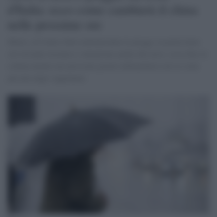
d'Italia: ecco come cambierà il clima
nelle prossime ore
Meteo, al Centro Sud continueranno le piogge, in particolare
sul versante tirrenico e attenzione anche alla neve, scesa fino in
collina mentre nei prossimi giorni imbiancherà solo le cime
più alte degli Appennini.