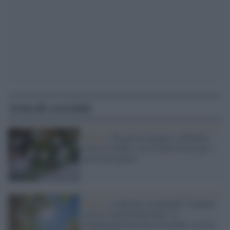
Articoli correlati
Meteo /
Passata la pioggia, sull'Italia
resta il freddo: ecco le previsioni per i
prossimi giorni
Meteo /
L'Inverno sta finendo? Venerdì
arriva l'Anticiclone Zeus, le
temperature ben oltre la media: ecco le