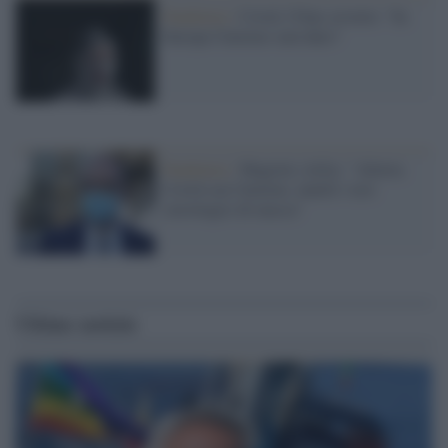
Pandemia /
Covid, l'Oms avverte: "In
Europa l'inverno sarà duro"
Pandemia /
Magrini (Aifa): "Allerta
Covid con l'inverno, inutili i test
sierologici di massa"
Ultime notizie