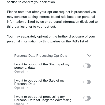
section to confirm your selection.
Chiesa /
Papa Leone XIV denuncia le violenze in Ucraina e
Russia e chiede il rispetto del diritto umanitario e della
Please note that after your opt-out request is processed you
diplomazia
may continue seeing interest-based ads based on personal
information utilized by us or personal information disclosed to
third parties prior to your opt-out.
Il centenario /
A L'Aquila arriva la mostra "Tito, 100 anni
You may separately opt-out of the further disclosure of your
attraverso la forma"
personal information by third parties on the IAB’s list of
downstream participants.
Personal Data Processing Opt Outs
This information may also be disclosed by us to third parties
Il medagliere /
Europei di nuoto: Pellecani guida una super
on the IAB’s List of Downstream Participants that may further
I want to opt-out of the Sharing of my
Italia
disclose it to other third parties.
personal data.
Opted In
Please note that this website/app uses one or more Google
services and may gather and store information including but
I want to opt-out of the Sale of my
Personal Data.
not limited to your visit or usage behaviour. You may click to
Opted In
grant or deny consent to Google and its third-party tags to
use your data for below specified purposes in below Google
I want to opt-out of processing my
consent section.
Personal Data for Targeted Advertising.
Opted In