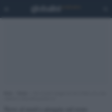
Home
>
Notizie
>
Neve al nord e pioggia sul resto d’Italia: ecco come
cambierà il clima nelle prossime ore
Neve al nord e pioggia sul resto