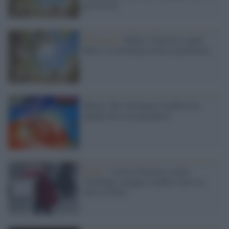
previsioni
Previsioni /
Meteo, l'inverno è quasi
finito, in settimana torna la primavera
Meteo, fine settimana variabile ma
lunedì arriva la primavera
Meteo /
Arriva l'inverno a metà
settimana: pioggia, freddo e neve su
tutto il Paese