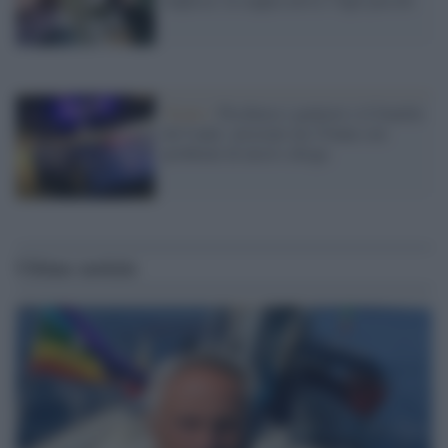
Trento /
Picchiava i genitori e il fratello
da 9 anni: arrestato un 27enne con
problemi di alcol e droga
Ultime notizie