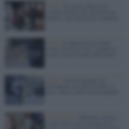
Trento /
Tre operai cadono da un
carrello elevatore nel cantiere di una
galleria: sono tutti in gravi condizioni
Trento /
II cadavere di una 43enne
trovato sul letto di casa: a scoprire il
corpo è stato l'ex marito della donna
Trento /
Travolta da un'auto sul
marciapiede con i figli di 8 anni e 4
mesi: tutti in codice rosso in ospedale
Femminicidio /
Valfloriana, uccide la
moglie che si voleva separare poi si
impicca: la coppia aveva 3 figli piccoli