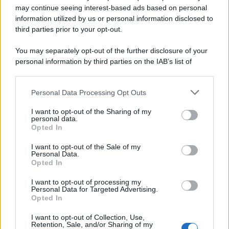
'narratore'
may continue seeing interest-based ads based on personal
information utilized by us or personal information disclosed to
third parties prior to your opt-out.
Lo studio /
Disinformazione russa e destra: anche la
You may separately opt-out of the further disclosure of your
macchina propagandistica di Putin dietro la crisi di Ceuta
personal information by third parties on the IAB’s list of
downstream participants.
Personal Data Processing Opt Outs
This information may also be disclosed by us to third parties
Tendenze /
Sale il numero degli acquisti online in Europa e
on the IAB’s List of Downstream Participants that may further
I want to opt-out of the Sharing of my
aumentano le vendite di articoli second hand
disclose it to other third parties.
personal data.
Opted In
Please note that this website/app uses one or more Google
services and may gather and store information including but
I want to opt-out of the Sale of my
Personal Data.
not limited to your visit or usage behaviour. You may click to
Opted In
grant or deny consent to Google and its third-party tags to
use your data for below specified purposes in below Google
I want to opt-out of processing my
consent section.
Personal Data for Targeted Advertising.
Opted In
I want to opt-out of Collection, Use,
Retention, Sale, and/or Sharing of my