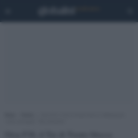
Home
>
Notizie
>
Orsa F36, il Tar di Trento blocca l’abbattimento
voluto da Fugatti: “Ma catturatela”
Orsa F36, il Tar di Trento blocca