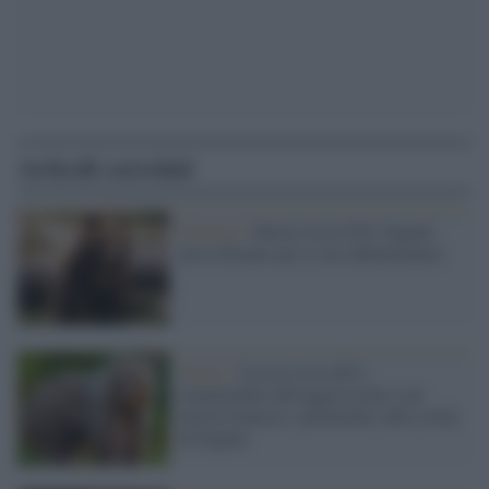
Articoli correlati
Trentino /
Morta l'orsa F36: Fugatti
aveva firmato per il suo abbattimento
Trento /
Uccisa l'orsa KJ1,
responsabile dell'aggressione a un
turista francese: polemiche sulla scelta
di Fugatti