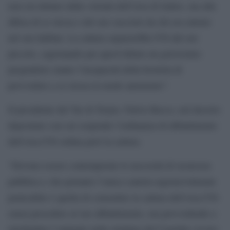
non era dettato dalla volontà dell’orsa di ledere, ma alla
difesa di se stessa e del suo cucciolo da chi era entrato
nel suo habitat. La cattura separerebbe F36 dal suo
piccolo, cagionando per quest’ultimo un gravissimo
pregiudizio stante l’incapacità della bestiola di
provvedere a se stessa in modo autonomo”.
Il presidente del Tar di Trento, Fulvio Rocco, nel decreto
depositato con cui sospende l’ordinanza di abbattimento
dell’orsa F36 ordina però la cattura.
“Devono essere contemperate le necessità di sicurezza
pubblica e che pertanto l’unica cautela ragionevolmente
praticabile è quella di consentire la cattura dell’orsa F36
senza procedere al suo abbattimento, ma provvedendo a
rinchiudere l’animale nella struttura del Casteller ovvero