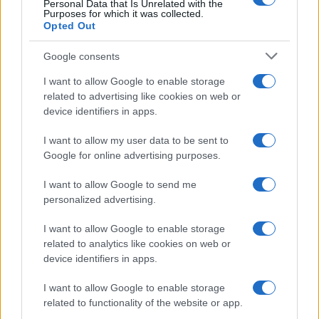
Personal Data that Is Unrelated with the
Purposes for which it was collected.
Opted Out
Syndication
Culture
Google consents
Salute
Globalist
I want to allow Google to enable storage
related to advertising like cookies on web or
Megachip
Globalscience
device identifiers in apps.
GiULia
Globalsport
I want to allow my user data to be sent to
Google for online advertising purposes.
Prima Pagina
I want to allow Google to send me
personalized advertising.
Giornale dello
Chi siamo
I want to allow Google to enable storage
Spettacolo
related to analytics like cookies on web or
Contributors
device identifiers in apps.
Wondernet
Facebook
I want to allow Google to enable storage
Giuliana Sgrena
related to functionality of the website or app.
Twitter