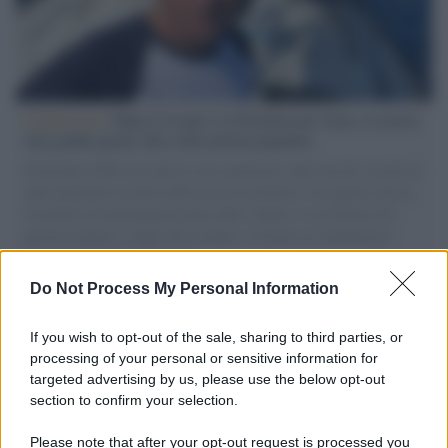
L'intervista /
Marco Croatti e la Flottilla per Gaza: le nostre
vele gonfie grazie alla sollevazione popolare
Il Senatore M5S racconta la sua esperienza sulle barche cariche di
aiuti umanitari assalite dall'esercito israeliano. Una guerra atroce,
il tentativo di disumanizzazione delle vittime, il servilismo del
governo italiano e degli altri europei, il ritorno al colonialismo.
L'importanza dei movimenti.
Do Not Process My Personal Information
Musica /
Al maestro Francesco Guccini
If you wish to opt-out of the sale, sharing to third parties, or
processing of your personal or sensitive information for
targeted advertising by us, please use the below opt-out
section to confirm your selection.
Il ricordo /
Quando Guccini raccontava le "Cronache
epafaniche": l'intervista all'artista che si definiva un
Please note that after your opt-out request is processed you