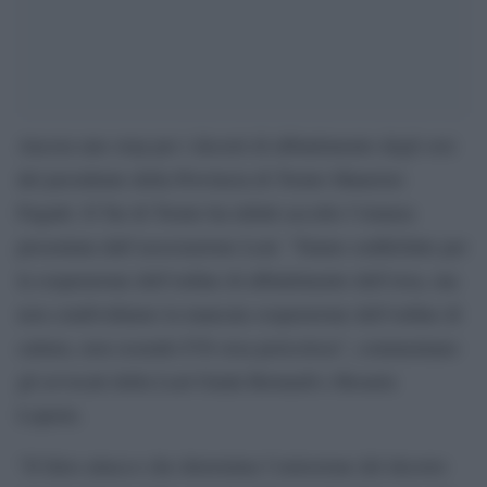
Ancora uno stop per i decreti di abbattimento degli orsi
del presidente della Provincia di Trento Maurizio
Fugatti. Il Tar di Trento ha infatti accolto l’istanza
presentata dall’associazione Leal. ”Siamo soddisfatte per
la sospensione dell’ordine di abbattimento dell’orsa, ma
non condividiamo la mancata sospensione dell’ordine di
cattura, non essendo F36 orsa pericolosa”, commentano
gli avvocati della Leal Giada Bernardi e Rosaria
Loprete.
“Il falso attacco che determina l’emissione del decreto