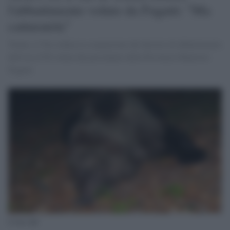
l'abbattimento voluto da Fugatti: "Ma
catturatela"
Trento, il Tar ordina la sospensione del decreto di abbattimento
dell'orsa F36 voluta dal presidente della Provincia Maurizio
Fugatti.
L'orsa Jj4