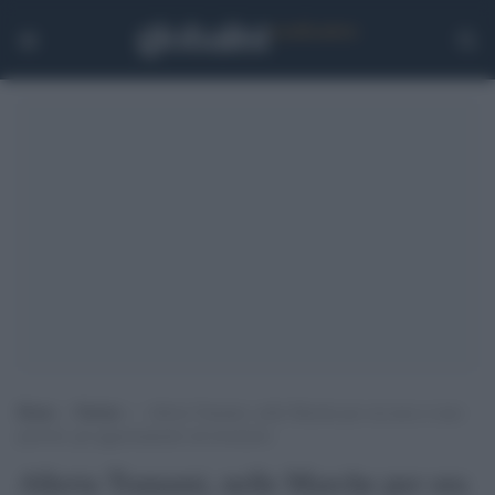
Home
>
Notizie
>
Allerta Tsunami, nelle Marche per ora non ci sono
pericoli: gli aggiornamenti sul terremoto
Allerta Tsunami, nelle Marche per ora