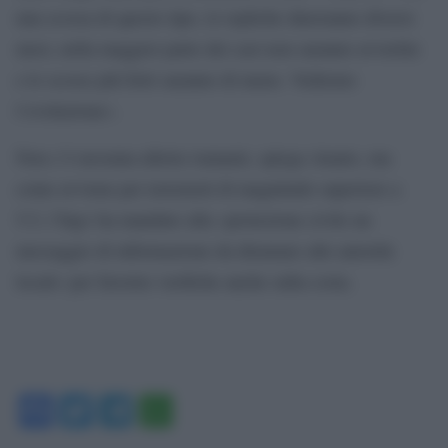
una scossa di questo tipo, le repliche dureranno diversi
mesi, nella maggior parte dei casi non saranno avvertite
e le scosse più forti saranno di meno. Vedremo
l’evoluzione».
Non c’è nessuna allerta tsunami, spiega Amato, ma
come avviene per terremoti di magnitudo superiore a
5.5, l’Ingv ha mandato alla «protezione civile un
messaggio di informazione da diramare alle autorità
locali» per favorire verifiche anche sulla costa.
Facebook
Twitter
Telegram
WhatsApp