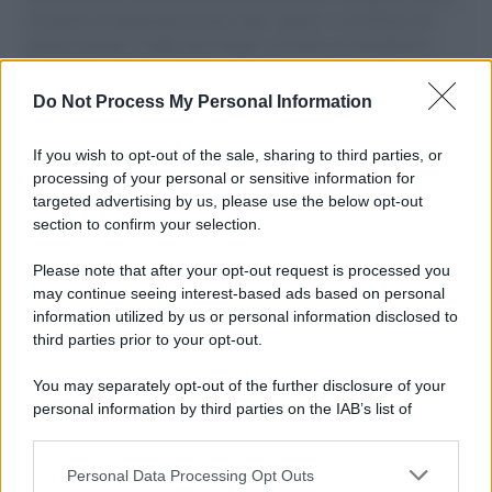
il tentativo di disumanizzazione delle vittime, il servilismo del
governo italiano e degli altri europei, il ritorno al colonialismo.
L'importanza dei movimenti.
Do Not Process My Personal Information
Il ricordo /
Quando Guccini raccontava le "Cronache
epafaniche": l'intervista all'artista che si definiva un
If you wish to opt-out of the sale, sharing to third parties, or
'narratore'
processing of your personal or sensitive information for
targeted advertising by us, please use the below opt-out
section to confirm your selection.
Lo studio /
Disinformazione russa e destra: anche la
macchina propagandistica di Putin dietro la crisi di Ceuta
Please note that after your opt-out request is processed you
may continue seeing interest-based ads based on personal
information utilized by us or personal information disclosed to
third parties prior to your opt-out.
Tendenze /
Sale il numero degli acquisti online in Europa e
You may separately opt-out of the further disclosure of your
aumentano le vendite di articoli second hand
personal information by third parties on the IAB’s list of
downstream participants.
Personal Data Processing Opt Outs
This information may also be disclosed by us to third parties