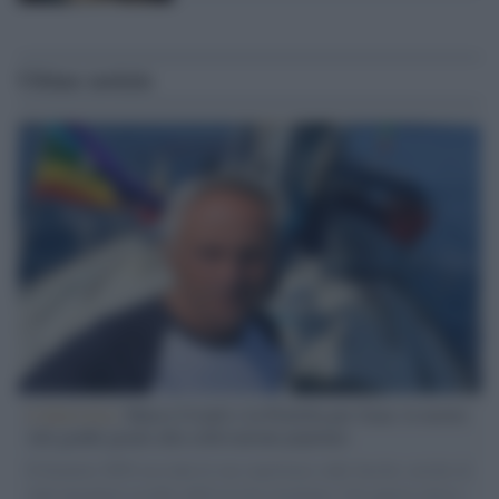
Ultime notizie
L'intervista /
Marco Croatti e la Flottilla per Gaza: le nostre
vele gonfie grazie alla sollevazione popolare
Il Senatore M5S racconta la sua esperienza sulle barche cariche di
aiuti umanitari assalite dall'esercito israeliano. Una guerra atroce,