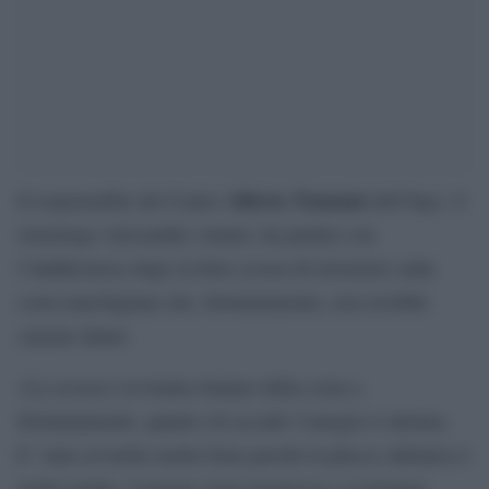
Allerta Tsunami
Il responsabile del Centro
dell’Ingv, il
sismologo Alessandro Amato, ha parlato con
l’AdnKronoso dopo la forte scossa di terremoto sulla
costa marchigiana che, fortunatamente, non avrebbe
causato danni.
«La scossa è avvenuta lontano dalla costa e,
fortunatamente, quanto ciò accade l’energia si attenua.
E’ stato avvertito molto bene perché la placca Adriatica è
molto rigida, l’energia viene trasmessa e si propaga.