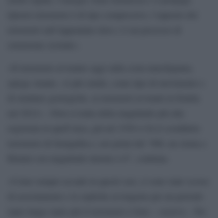
Questo terremoto è di tipo compressivo, l’opposto dei
terremoti sull’Appennino dove c’è un processo di
estensione crostale».
«Il terremoto avvenuto oggi sulla costa marchigiana,
spiega Amato, «è più simile, come tipo di movimento e
di strutture geologiche, ai terremoti avvenuti in Emilia
nel 2012». «Non si tratta della magnitudo più alta
registrata in quell’area, già nel 1930 ci fu il cosiddetto
terremoto di Senigallia e, nei primi del `900, un sisma a
Rimini con magnitudo intorno a 6″, continua.
«Come sempre accade in questi casi, ci sono state scosse
di assestamento e le repliche avvengono per un periodo
tanto lungo tanto più il terremoto è forte – osserva – Per