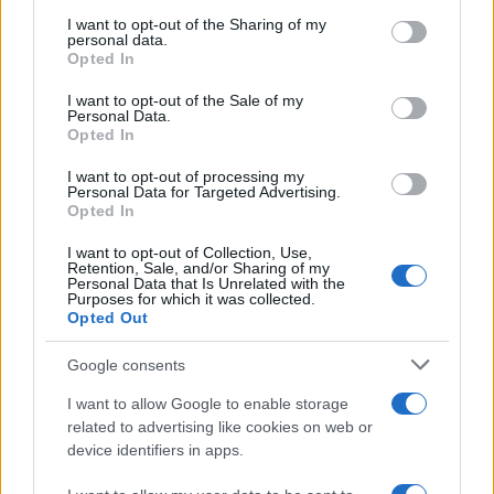
Pd /
Un partito progressista e di sinistra che si spacca sul
on the IAB’s List of Downstream Participants that may further
I want to opt-out of the Sharing of my
riarmo ha un serio problema
disclose it to other third parties.
personal data.
Opted In
Please note that this website/app uses one or more Google
services and may gather and store information including but
I want to opt-out of the Sale of my
Personal Data.
not limited to your visit or usage behaviour. You may click to
Opted In
grant or deny consent to Google and its third-party tags to
use your data for below specified purposes in below Google
I want to opt-out of processing my
consent section.
Personal Data for Targeted Advertising.
Opted In
I want to opt-out of Collection, Use,
Retention, Sale, and/or Sharing of my
Personal Data that Is Unrelated with the
Purposes for which it was collected.
Opted Out
Syndication
Culture
Google consents
Salute
Globalist
I want to allow Google to enable storage
related to advertising like cookies on web or
Megachip
Globalscience
device identifiers in apps.
GiULia