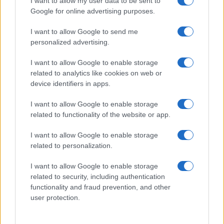
Globalsport
I want to allow my user data to be sent to
Google for online advertising purposes.
Prima Pagina
I want to allow Google to send me
personalized advertising.
Giornale dello
Chi siamo
I want to allow Google to enable storage
Spettacolo
related to analytics like cookies on web or
Contributors
device identifiers in apps.
Wondernet
Facebook
I want to allow Google to enable storage
Giuliana Sgrena
related to functionality of the website or app.
Twitter
I want to allow Google to enable storage
Google News
related to personalization.
Mastodon
I want to allow Google to enable storage
related to security, including authentication
Cookie Policy
functionality and fraud prevention, and other
user protection.
Preferenze Privacy