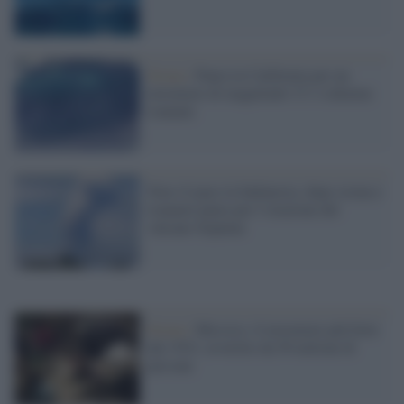
Sisma /
Paura in California per un
terremoto di magnitudo 5.5: è allarme
tsunami
Non c'è pace in Indonesia, dopo sisma e
tsunami paura per lʼeruzione del
vulcano Soputan
Sisma /
Messico, il terremoto più forte
dal 1932: avvertito da 50 milioni di
persone