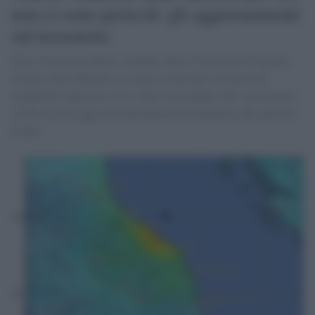
non ci sono pericoli: gli aggiornamenti
sul terremoto
Non c'è nessuna allerta tsunami, dopo il terremoto di questa
mattina nelle Marche ma come avviene per terremoti di
magnitudo superiore a 5.5, l'Ingv ha mandato alla «protezione
civile un messaggio di informazione da diramare alle autorità
locali».