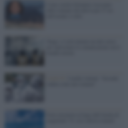
Uomo (molto fortunato) trascinato
dallo tsunami alla deriva per 27 ore
nell'oceano, è salvo
Tonga: ci vorrà almeno un altro mese
per ripristinare le comunicazioni con il
mondo esterno
Covid-19 /
I medici italiani: "Seconda
ondata come uno tsunami"
Forte terremoto al largo dell'Alaska di
magnitudo 7.8: ora è allerta tsunami