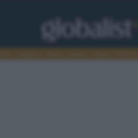
omia
Intelligence
Media
Ambiente
Cultura
Scienza