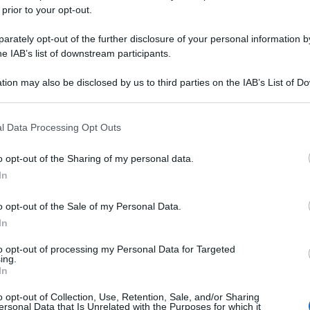
 prior to your opt-out.
rately opt-out of the further disclosure of your personal information by
he IAB’s list of downstream participants.
tion may also be disclosed by us to third parties on the IAB’s List of 
 that may further disclose it to other third parties.
 that this website/app uses one or more Google services and may gath
l Data Processing Opt Outs
including but not limited to your visit or usage behaviour. You may click 
 to Google and its third-party tags to use your data for below specifi
o opt-out of the Sharing of my personal data.
ogle consent section.
processo a
ile della famiglia Borsellino nel
In
istituzioni sul depistaggio delle indagini sulla
o opt-out of the Sale of my Personal Data.
o mafia e appalti è ancora una piaga. È stata
In
a come `Mani pulite´ al nord. Un’archiviazione
to opt-out of processing my Personal Data for Targeted
ing.
udice Borsellino. Quell’archiviazione grida
In
a una motivazione. Archiviazione che avviene
o opt-out of Collection, Use, Retention, Sale, and/or Sharing
a essere ancora tumulato”.
ersonal Data that Is Unrelated with the Purposes for which it