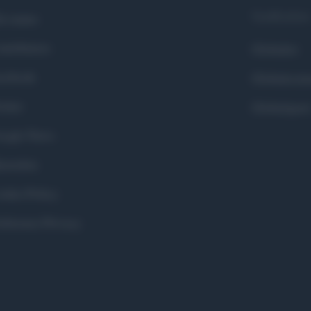
Syndication
i siamo
ntributors
Globalist
cebook
Globalscie
itter
Globalsport
ogle News
stodon
okie Policy
eferenze Privacy