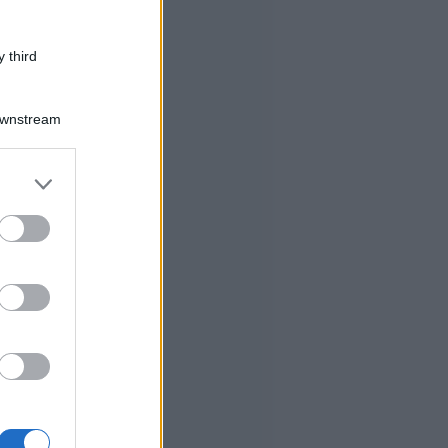
 third
Downstream
er and store
to grant or
ed purposes