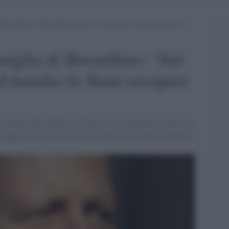
i Borsellino: “Sul depistaggio di via d’Amelio lo Stato recuperi la
amiglia di Borsellino: "Sul
d'Amelio lo Stato recuperi
 famiglia Borsellino, di fronte ai tre poliziotti accusati di
 appreso che c'era un covo di vipere in procura a Palermo"