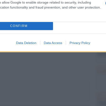
Il Se
o allow Google to enable storage related to security, including
barch
gnità,
diceva Giovanni Falcone”, ha aggiunto
cation functionality and fraud prevention, and other user protection.
dall'e
ti al tribunale di Caltanissetta Mario Bo,
tentat
ei.
servil
europ
CONFIRM
dei m
Data Deletion
Data Access
Privacy Policy
Perch
famig
pp
tecno
Il co
Tel 
"Isra