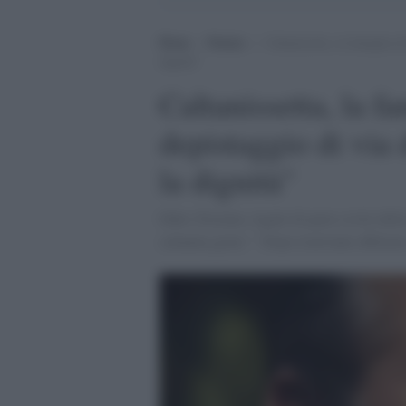
Home
>
Notizie
>
Caltanissetta, la famiglia d
dignità”
Caltanissetta, la f
depistaggio di via 
la dignità"
Fabio Trizzino, legale di parte civile della
calunnia grave: " Dopo trent'anni abbiamo