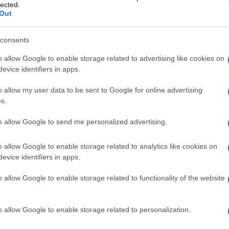
lected.
Out
seguito – dopo trent’anni abbiamo appreso che
 a Palermo. Vengono ripercorsi gli anni novanta,
consents
ocura guidata da Giammanco che viene interrogato
o allow Google to enable storage related to advertising like cookies on
Ulti
evice identifiers in apps.
e va parlare con Catania dove c’era Lima. C’era
iega la telefonata alle 7 del mattino di quel 19
o allow my user data to be sent to Google for online advertising
s.
ge?”.
to allow Google to send me personalized advertising.
rizzino si è soffermato sull’attività del gruppo
o doloroso – ha detto il legale della famiglia
o allow Google to enable storage related to analytics like cookies on
evice identifiers in apps.
atto che componenti della polizia di Stato, che
pri colleghi, hanno fatto questa scelta: dovevate
o allow Google to enable storage related to functionality of the website
on farvi coinvolgere in questo disegno
L'int
Gaza:
o di via d’Amelio
non
. Nella famiglia Borsellino
o allow Google to enable storage related to personalization.
solle
siderio che questi uomini possano riposare in