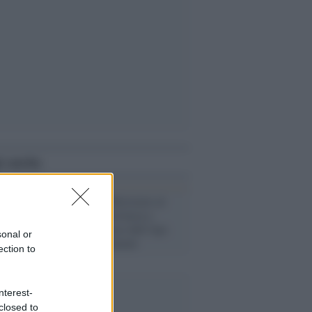
i anche
L'intervista /
Resistere al
vuoto della provincia e
colmarlo: il caso dell’Aps
sonal or
People Involvement
ection to
nterest-
closed to