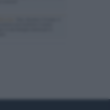
a sicurezza"
flessione /
Pace, disarmo e Ucraina: il
osinistra non trasformi il riarmo
eo in una battaglia interna per le
arie