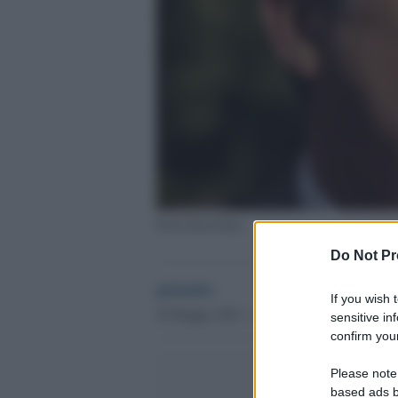
Paolo Borsellino
Do Not Pr
globalist
If you wish 
20 Maggio 2022 - 12.58
sensitive in
confirm your
Please note
based ads b