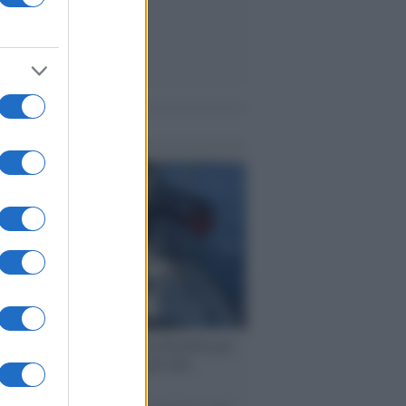
me notizie
ervista /
Marco Croatti e la Flottilla per
 le nostre vele gonfie grazie alla
vazione popolare