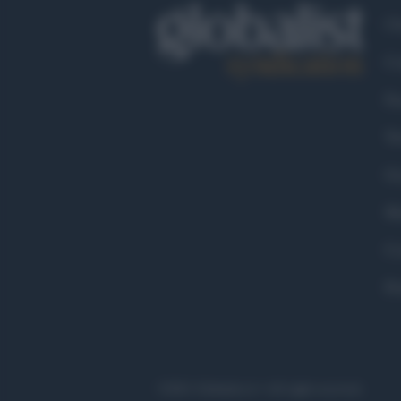
Ch
Co
Fa
Tw
Go
Ma
Co
Pr
©2021 Globalist.it • All right reserved.