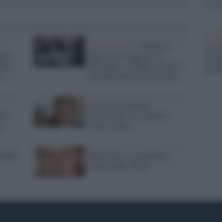
la su
La ri
Anniversario /
Ventinove
centr
data
anni fa la strage di Via
europ
ina,
d'Amelio: la Mafia uccideva
prim
a"
il giudice Paolo Borsellino
In ricordo di Paolo
dei
Borsellino: ma i segreti
a
siano svelati
cordo
Borsellino e la trattativa
Stato-mafia: follia