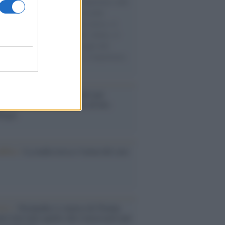
natore M5S racconta la sua esperienza sulle
e cariche di aiuti umanitari assalite
sercito israeliano. Una guerra atroce, il
ivo di disumanizzazione delle vittime, il
ismo del governo italiano e degli altri
ei, il ritorno al colonialismo. L'importanza
ovimenti.
é i centri di intrattenimento per
lie investono in attrazioni ad alta
logia
nflitto /
La mafia russa e l'arma del caos
Aviv /
Netanyahu si smarca da Trump:
ele farà tutto quello che è necessario per