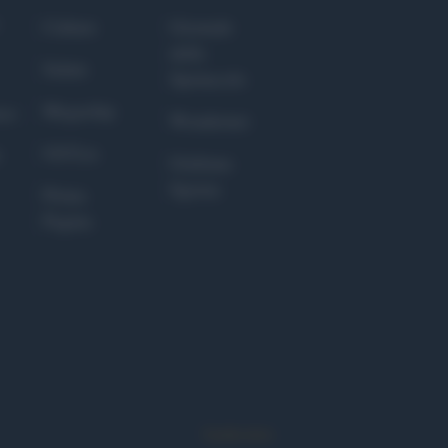
Culture
Giornale
dello
Salute
Spettacolo
Megachip
nce
Wondernet
GiULia
Giuliana
Sgrena
Prima
Pagina
Syndication