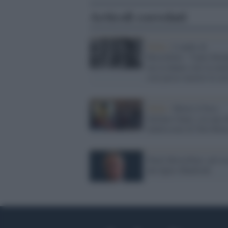
Articoli correlati
Mafia /
L'audio di
Borsellino: "l'auto blin
me la danno solo la matt
così posso morire la ser
Mafia /
Morto il boss
Stefano Ganci, era uno 
fedelissimi di Totò Riin
Paolo Borsellino, nel ri
del figlio Manfredi