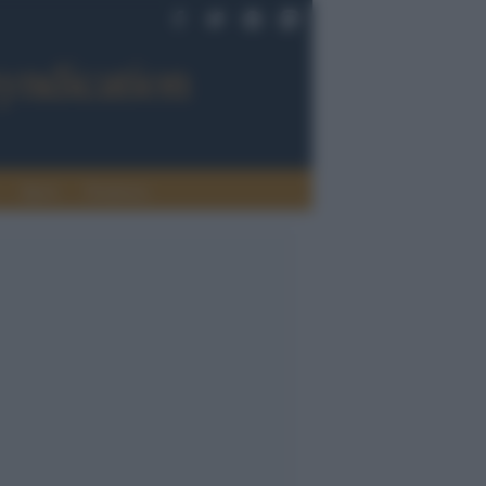
Sport
Tendenze