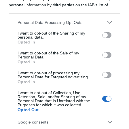
attrazioni ad alta tecnologia
personal information by third parties on the IAB’s list of
downstream participants.
Personal Data Processing Opt Outs
This information may also be disclosed by us to third parties
Il conflitto /
La mafia russa e l'arma del caos
on the IAB’s List of Downstream Participants that may further
I want to opt-out of the Sharing of my
disclose it to other third parties.
personal data.
Opted In
Please note that this website/app uses one or more Google
services and may gather and store information including but
I want to opt-out of the Sale of my
Personal Data.
not limited to your visit or usage behaviour. You may click to
Opted In
grant or deny consent to Google and its third-party tags to
use your data for below specified purposes in below Google
I want to opt-out of processing my
consent section.
Personal Data for Targeted Advertising.
Opted In
I want to opt-out of Collection, Use,
Retention, Sale, and/or Sharing of my
Personal Data that Is Unrelated with the
Purposes for which it was collected.
Opted Out
Syndication
Culture
Google consents