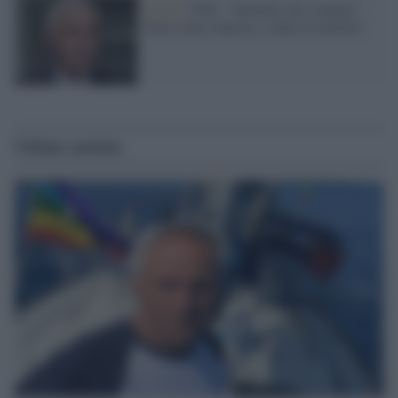
Covid /
Palù: "Aumento dei contagi?
Non è una sorpresa, siamo in inverno"
Ultime notizie