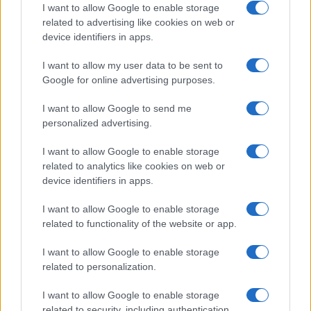
Salute
Globalist
I want to allow Google to enable storage
related to advertising like cookies on web or
Megachip
Globalscience
device identifiers in apps.
GiULia
Globalsport
I want to allow my user data to be sent to
Google for online advertising purposes.
Prima Pagina
I want to allow Google to send me
personalized advertising.
Giornale dello
Chi siamo
I want to allow Google to enable storage
Spettacolo
related to analytics like cookies on web or
Contributors
device identifiers in apps.
Wondernet
Facebook
I want to allow Google to enable storage
Giuliana Sgrena
related to functionality of the website or app.
Twitter
I want to allow Google to enable storage
Google News
related to personalization.
Mastodon
I want to allow Google to enable storage
related to security, including authentication