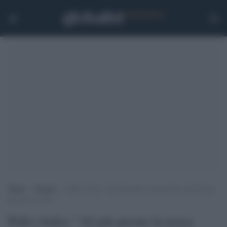
Home
>
Notizie
>
Palù (Aifa): “Al più presto la terza dose anti-Covid
per gli over 60”
Palù (Aifa): "Al più presto la terza