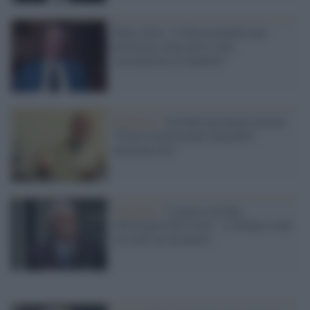
Palù (Aifa): "L'Ema prenderà una
decisione a fine mese sulla
vaccinazione ai bambini"
Pandemia /
Da Palù una buona notizia:
"Presto monoclonali iniettabili
intramuscolo"
Pandemia /
L'ipotesi di Palù
sull'origine del Covid: "A Wuhan credo
sia stato un incidente"