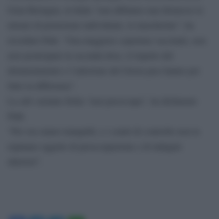
Gran Bretagna, in Italia “non abbiamo mai dismesso le
misure di protezione individuale, le mascherine”, ha
ricordato Palù. “Una maggiore copertura vaccinale, non
aver posticipato la seconda dose, il rispetto del
distanziamento e l’adozione del Green pass hanno poi
fatto la differenza”.
La sub variante Delta “non preoccupa”, ha dichiarato
Palù.
“Per ora siamo tranquilli, e i centri di controllo non la
reputano oggetto di preoccupazione e di indagini
ulteriori”.