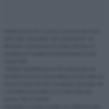
Saranno gli over 60 a ricevere la terza dose anti-Covid
subito dopo i più anziani, visti come prioritari. Ad
affermarlo in un’intervista al Corriere della Sera è il
presidente del Consiglio di amministrazione di Aifa,
Giorgio Palù.
“Abbiamo individuato gli over 60 come persone che
dovrebbero ricevere il booster almeno sei mesi dopo aver
ricevuto le prime due dosi”, ha spiegato, precisando che
si dovrebbe poi procedere via via con le fasce più
giovani, “fino ai ventenni”.
Oltremanica il contagio galoppa, ma a differenza della