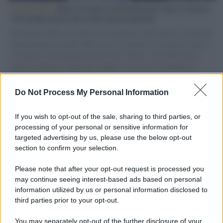
L'intervista /
Marco Croatti e la Flottilla per Gaza: le nostre
vele gonfie grazie alla sollevazione popolare
Il Senatore M5S racconta la sua esperienza sulle barche cariche di
aiuti umanitari assalite dall'esercito israeliano. Una guerra atroce,
il tentativo di disumanizzazione delle vittime, il servilismo del
governo italiano e degli altri europei, il ritorno al colonialismo.
L'importanza dei movimenti.
Do Not Process My Personal Information
Il lutto /
Addio a Francesco Guccini, il poeta della canzone
d’autore italiana
If you wish to opt-out of the sale, sharing to third parties, or
processing of your personal or sensitive information for
targeted advertising by us, please use the below opt-out
section to confirm your selection.
L'anniversario /
90 anni di Yves Saint Laurent, tra moda e
scandali
Please note that after your opt-out request is processed you
may continue seeing interest-based ads based on personal
information utilized by us or personal information disclosed to
third parties prior to your opt-out.
Perché i centri di intrattenimento per famiglie investono in
You may separately opt-out of the further disclosure of your