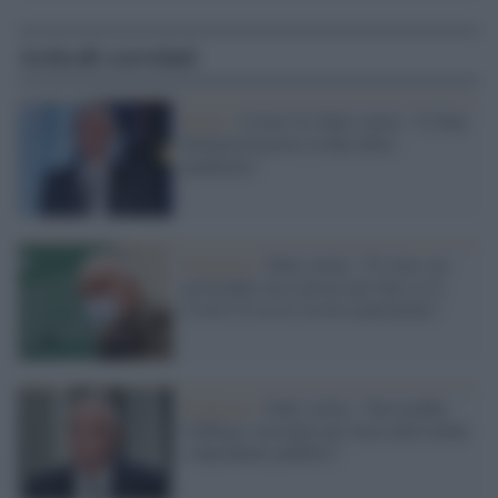
Articoli correlati
Salute /
Covid-19, Palù (Aifa): "L'Oms
dichiarerà presto la fine della
pandemia"
Pandemia /
Palù (Aifa): "Il virus sta
arretrando ma è presto per dire se il
Covid-19 sia in via di esaurimento"
Pandemia /
Palù (Aifa): "Servirebbe
l'obbligo vaccinale per forze dell'ordine
e dipendenti pubblici"