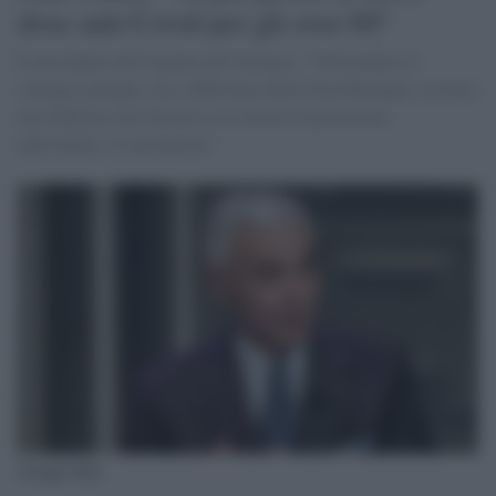
dose anti-Covid per gli over 60"
Il presidente dell'Agenzia del farmaco: "Oltremanica il
contagio galoppa, ma a differenza della Gran Bretagna, in Italia
non abbiamo mai dismesso le misure di protezione
individuale, le mascherine"
Giorgio Palù