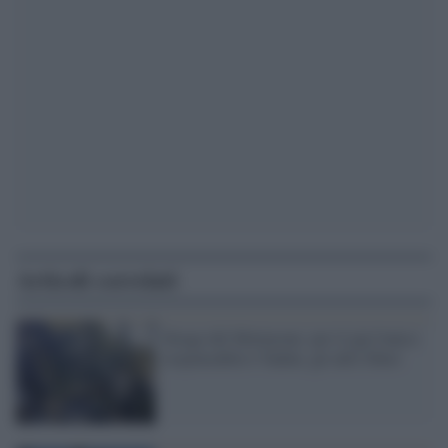
Articoli correlati
Strage del Mottarone: per il gip l'unico
responsabile è Tadini, gli altri liberi