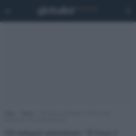
Home
>
Notizie
>
Gli indagati ammettono: “Il freno è stato
manomesso”. Tre arresti nella notte
Gli indagati ammettono: "Il freno è