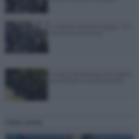
I carabinieri sulle prime indagini: "Si è
staccato un cavo d'acciaio"
La funivia del Mottarone aveva riaperto
nel 2016 dopo la revisione generale
Ultime notizie