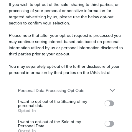
senza fine
If you wish to opt-out of the sale, sharing to third parties, or
processing of your personal or sensitive information for
targeted advertising by us, please use the below opt-out
section to confirm your selection.
Vangelo /
La vita si intreccia con le paure come il giorno
succede alla notte
Please note that after your opt-out request is processed you
may continue seeing interest-based ads based on personal
information utilized by us or personal information disclosed to
third parties prior to your opt-out.
La scoperta /
Oplontis, le vittime dell’eruzione del Vesuvio
You may separately opt-out of the further disclosure of your
furono più numerose del previsto
personal information by third parties on the IAB’s list of
downstream participants.
Personal Data Processing Opt Outs
This information may also be disclosed by us to third parties
Il medagliere /
Europei di nuoto: Pellecani guida una super
on the IAB’s List of Downstream Participants that may further
I want to opt-out of the Sharing of my
Italia
disclose it to other third parties.
personal data.
Opted In
Please note that this website/app uses one or more Google
services and may gather and store information including but
I want to opt-out of the Sale of my
Personal Data.
not limited to your visit or usage behaviour. You may click to
Opted In