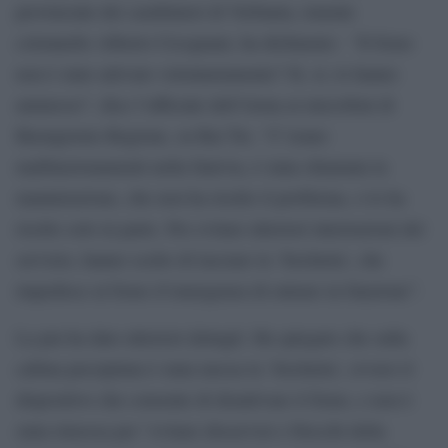
provinciale dei carabinieri di Verbania, tenente
colonnello Alberto Cicognani, ha dichiarato: “Il freno
non è stato attivato volontariamente? Sì, sì, lo hanno
ammesso”, dice l’ufficiale dell’Arma ai microfoni di
Buongiorno Regione, su Rai Tre. “C’erano
malfunzionamenti nella funivia, è stata chiamata la
manutenzione, che non ha risolto il problema, o lo ha
risolto solo in parte. Per evitare ulteriori interruzioni del
servizio, hanno scelto di lasciare la ‘forchetta’, che
impedisce al freno d’emergenza di entrare in funzione”.
La pm ha dato ulteriori dettagli. Ha spiegato che sulla
cabina precipitata è stata messa la ‘forchetta’, ovvero il
dispositivo che consente di disattivare il freno, e non è
stata rimossa per “evitare disservizi e blocchi della