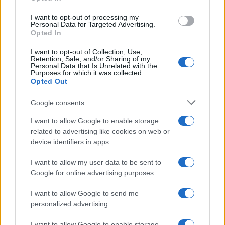
grant or deny consent to Google and its third-party tags to
use your data for below specified purposes in below Google
I want to opt-out of processing my
consent section.
Personal Data for Targeted Advertising.
Opted In
I want to opt-out of Collection, Use,
Retention, Sale, and/or Sharing of my
Personal Data that Is Unrelated with the
Purposes for which it was collected.
Opted Out
Syndication
Culture
Google consents
Salute
Globalist
I want to allow Google to enable storage
related to advertising like cookies on web or
Megachip
Globalscience
device identifiers in apps.
GiULia
Globalsport
I want to allow my user data to be sent to
Google for online advertising purposes.
Prima Pagina
I want to allow Google to send me
personalized advertising.
Giornale dello
Chi siamo
I want to allow Google to enable storage