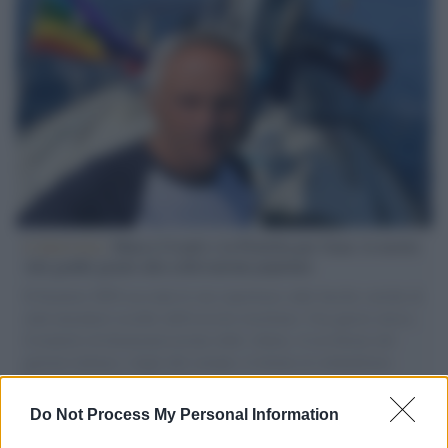
L'intervista /
Marco Croatti e la Flottilla per Gaza: le nostre
vele gonfie grazie alla sollevazione popolare
Il Senatore M5S racconta la sua esperienza sulle barche cariche di
aiuti umanitari assalite dall'esercito israeliano. Una guerra atroce,
il tentativo di disumanizzazione delle vittime, il servilismo del
governo italiano e degli altri europei, il ritorno al colonialismo.
L'importanza dei movimenti.
Do Not Process My Personal Information
Tel Aviv /
La “vittoria totale” di Israele significa una guerra