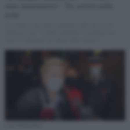
stato manomesso". Tre arresti nella
notte
Tra i fermati Luigi Nerini, proprietario delle ferrovie del
Mottarone. I pm: "Sviluppo inquietante". Forchettone non
rimosso volutamente, gli indagati hanno ammesso
La pm Olimpia Bossi