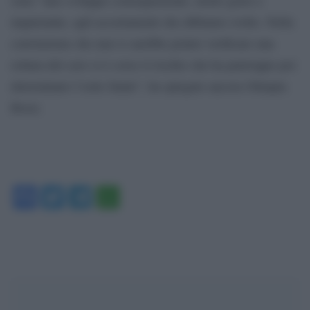
inquietante, agli accertamenti che abbiamo svolto. Nella
convinzione che mai si sarebbe potuto verificare una
rottura del cavo si è corso il rischio che ha purtroppo poi
determinato l’esito fatale”, ha spiegato ancora Olimpia
Bossi.
Facebook
Twitter
Telegram
WhatsApp