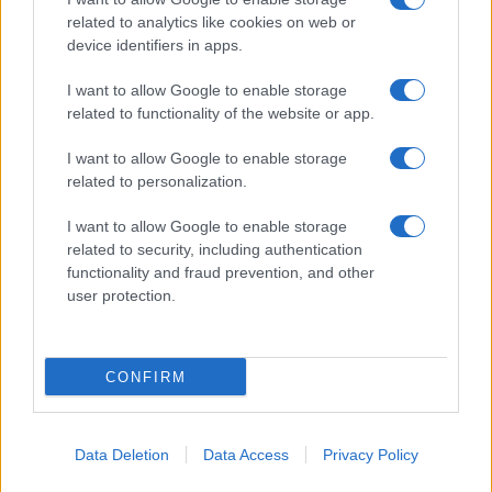
Spettacolo
related to analytics like cookies on web or
Contributors
device identifiers in apps.
Wondernet
Facebook
I want to allow Google to enable storage
Giuliana Sgrena
related to functionality of the website or app.
Twitter
I want to allow Google to enable storage
Google News
related to personalization.
Mastodon
I want to allow Google to enable storage
related to security, including authentication
Cookie Policy
functionality and fraud prevention, and other
user protection.
Preferenze Privacy
CONFIRM
©2021 Globalist.it • All right reserved.
Data Deletion
Data Access
Privacy Policy
Syndication