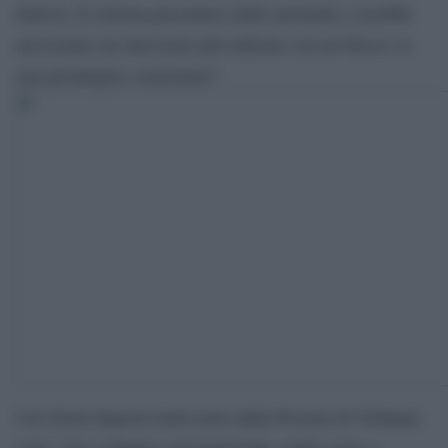
funivia. Il sistema presentava delle anomalie e avrebbe
necessitato un intervento più radicale con un blocco se
non prolungato consistente”.
I tre fermi disposti nella notte dalla Procura di Verbania
sono “uno sviluppo consequenziale, molto grave e