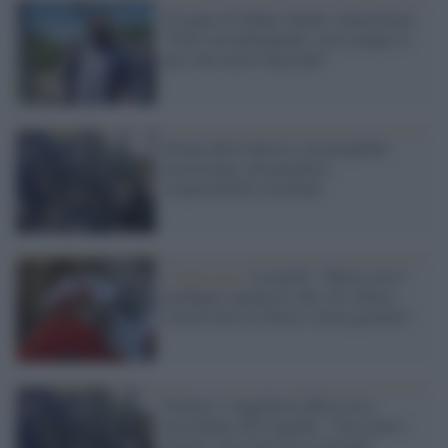
Il legale di Tadini chiede i domiciliari:
"Non è un delinquente, avrà sempre il
peso dei morti innocenti"
Strage della funivia: inconcepibile
incoscienza, disumanità e
responsabilità criminale
L'intervista /
Locatelli: “Basta con il
guadagno anteposto alla vita. Basta
concessioni al ribasso senza garanzie”
Parlano i viaggiatori della corsa
precedente alla tragedia: "Scossone e
rumori, dicevano fosse normale"