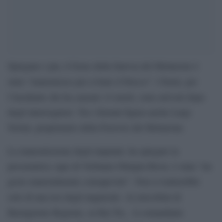
Spiegano i pm, il freno della funivia del Mottarone è
stato “manomesso per evitare il blocco”. I fermi, per
l’incidente che ha causato 14 morti, sono arrivati dopo
degli interrogatori. Tra i fermati figura anche Luigi
Nerini, proprietario della Ferrovie del Mottarone.
La manomissione degli impianti, ha spiegato la
procuratrice capo di Verbania Olimpia Bossi, è stata “un
gesto materialmente consapevole”. Non si tratterebbe
solo di una tesi degli inquirenti. Ai microfoni di
Buongiorno Regione, su Rai Tre, il comandante