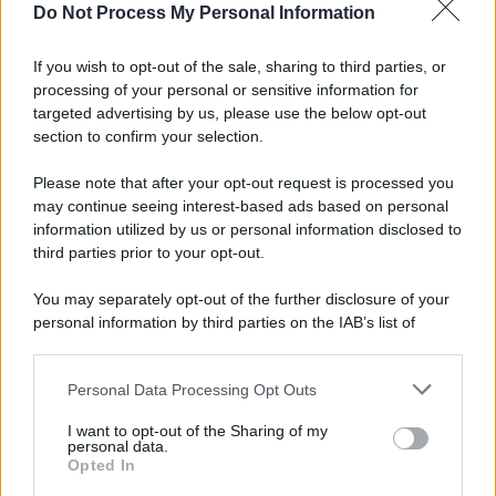
Do Not Process My Personal Information
Musica /
Al maestro Francesco Guccini
If you wish to opt-out of the sale, sharing to third parties, or
processing of your personal or sensitive information for
targeted advertising by us, please use the below opt-out
section to confirm your selection.
Il ricordo /
Quando Guccini raccontava le "Cronache
epafaniche": l'intervista all'artista che si definiva un
Please note that after your opt-out request is processed you
'narratore'
may continue seeing interest-based ads based on personal
information utilized by us or personal information disclosed to
third parties prior to your opt-out.
Lo studio /
Disinformazione russa e destra: anche la
You may separately opt-out of the further disclosure of your
macchina propagandistica di Putin dietro la crisi di Ceuta
personal information by third parties on the IAB’s list of
downstream participants.
Personal Data Processing Opt Outs
This information may also be disclosed by us to third parties
Tendenze /
Sale il numero degli acquisti online in Europa e
on the IAB’s List of Downstream Participants that may further
I want to opt-out of the Sharing of my
aumentano le vendite di articoli second hand
disclose it to other third parties.
personal data.
Opted In
Please note that this website/app uses one or more Google