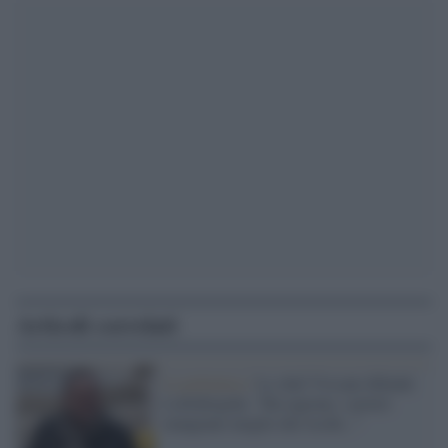
Articoli correlati
La polemica /
Lo chef Vissani difende
Lollobrigida: "Ha ragione, i poveri
mangiano meglio dei ricchi..."