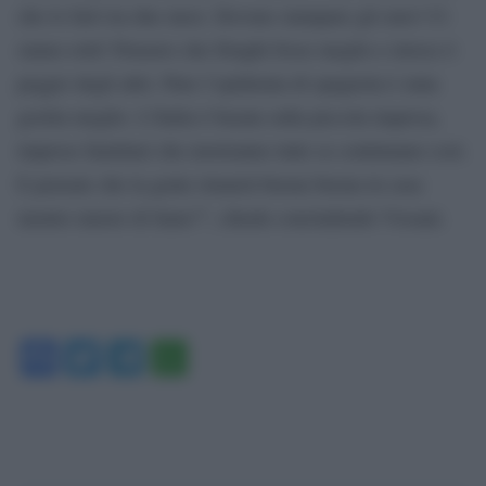
che lo farò tra due mesi. Devono stampare gli euro! Ci
siamo rotti! Pensavo che Draghi fosse meglio e invece è
peggio degli altri. Pure l’epidemia di spagnola è stata
gestita meglio. L’Italia è basata sulla piccola impresa,
imprese familiari che moriranno tutte se continuano così.
E pensate che la gente rimarrà buona buona in casa
mentre muore di fame?”, chiede concludendo Vissani.
Facebook
Twitter
Telegram
WhatsApp