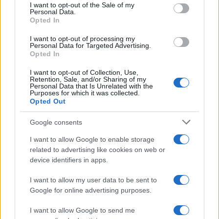
services and may gather and store information including but
I want to opt-out of the Sale of my
Personal Data.
not limited to your visit or usage behaviour. You may click to
Opted In
grant or deny consent to Google and its third-party tags to
use your data for below specified purposes in below Google
I want to opt-out of processing my
consent section.
Personal Data for Targeted Advertising.
Opted In
I want to opt-out of Collection, Use,
Retention, Sale, and/or Sharing of my
Personal Data that Is Unrelated with the
Purposes for which it was collected.
Opted Out
Syndication
Culture
Google consents
Salute
Globalist
I want to allow Google to enable storage
related to advertising like cookies on web or
Megachip
Globalscience
device identifiers in apps.
GiULia
Globalsport
I want to allow my user data to be sent to
Google for online advertising purposes.
Prima Pagina
I want to allow Google to send me