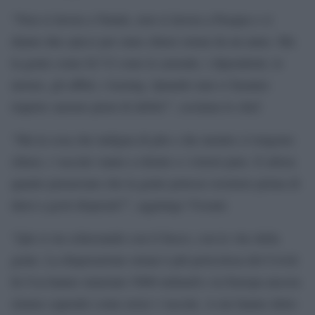
“Non si lavora a Natale, non si lavora a Pasqua e ci
danno due spicci per stare chiusi ormai da un anno. Ma
la gente come fa? Ci sono le aziende, i dipendenti, le
utenze, gli affitti, i leasing. Quando mai ci faranno
riaprire saremo pieni di debiti!”, esclama lo chef.
“Ma la cosa che indigna di più e che mentre ci tengono
chiusi, i vaccini vanno a rilento e i ristori pure. E allora
quanto pensavano che la gente potesse resistere prima di
darsi a gesti disperati?”, aggiunge Vissani.
“Qui si sta scherzando con il fuoco, con le vite della
gente. La disperazione ormai è più pericolosa del Covid.
In Usa hanno stanziato 5000 miliardi e in Europa ancora
stiamo capendo come avere i vaccini. A me hanno detto