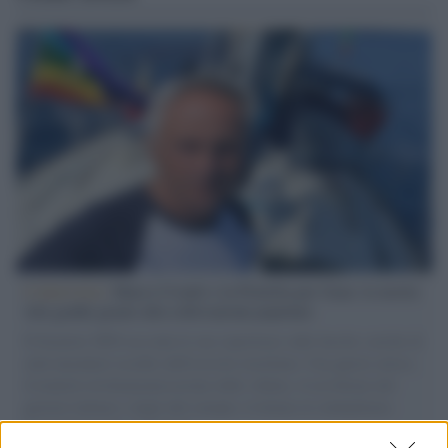
L'intervista /
Marco Croatti e la Flottilla per Gaza: le nostre
vele gonfie grazie alla sollevazione popolare
Il Senatore M5S racconta la sua esperienza sulle barche cariche di
aiuti umanitari assalite dall'esercito israeliano. Una guerra atroce,
il tentativo di disumanizzazione delle vittime, il servilismo del
governo italiano e degli altri europei, il ritorno al colonialismo.
L'importanza dei movimenti.