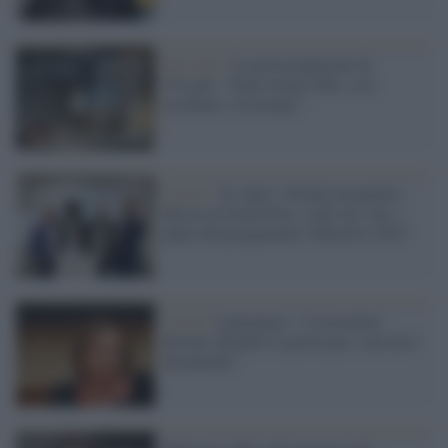
Fase due /
La preoccupazione di
Vissani: "Sono norme folli, così
uccidono i ristoranti"
Covid /
"Io Apro" diventa un partito:
dal no al Green Pass e allo ius soli, i
punti del programma 'Obiettivo 2023'
Covid /
Lamorgese: "I ristoratori
devono chiedere il green pass, ma non i
documenti"