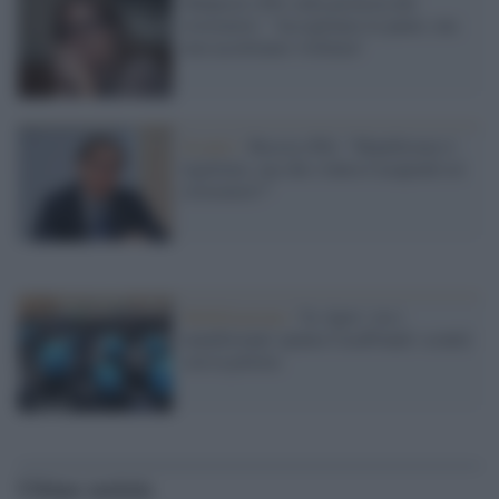
Malpezzi (Pd) sulla protesta dei
ristoratori: "Accogliamo le paure, ma
non accettiamo violenza"
Scontri /
Boccia (Pd): "Manifestare è
legittimo, ma che c'entra Casapond coi
ristoratori?"
Mobilitazione /
'Io Apro', tra i
manifestanti spunta CasaPound: scontri
con la polizia
Ultime notizie