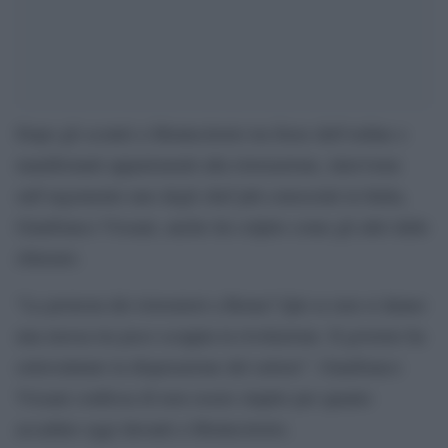
Dopo gli scontri a Montecitorio tra forze dell’ordine e
manifestanti appartenenti alla ristorazione, interviene
sull’argomento uno degli chef più conosciuti in Italia,
Gianfranco Vissani, anche lui colpito come gli altri dalle
chiusure.
“La protesta dei ristoratori a Roma? Qui se non si danno
una mossa tra poco scoppia la rivoluzione. Il governo ha
sottovalutato la disperazione del settore”. Gianfranco
Vissani confessa di non essere stupito per quanto
accaduto oggi davanti a Montecitorio.