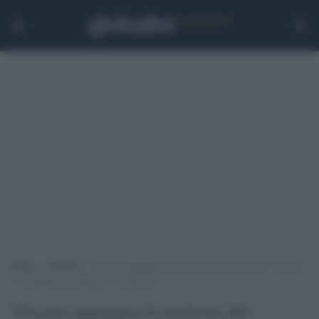
Home
>
Notizie
>
Vissani appoggia la protesta dei ristoratori: “Se non
si fa qualcosa scoppia la rivoluzione”
Vissani appoggia la protesta dei