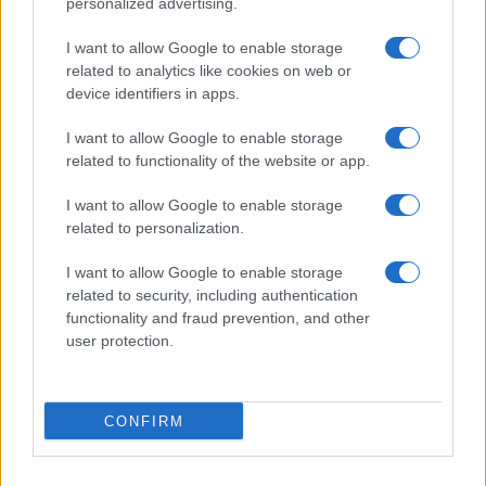
personalized advertising.
Giornale dello
Chi siamo
I want to allow Google to enable storage
Spettacolo
related to analytics like cookies on web or
Contributors
device identifiers in apps.
Wondernet
Facebook
I want to allow Google to enable storage
Giuliana Sgrena
related to functionality of the website or app.
Twitter
I want to allow Google to enable storage
Google News
related to personalization.
Mastodon
I want to allow Google to enable storage
related to security, including authentication
Cookie Policy
functionality and fraud prevention, and other
user protection.
Preferenze Privacy
CONFIRM
©2021 Globalist.it • All right reserved.