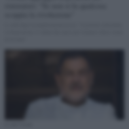
ristoratori: "Se non si fa qualcosa
scoppia la rivoluzione"
Lo chef dopo la manifestazione di ieri: "Il governo sottovaluta
la disperazione. Ci danno due spicci per rimanere chiusi ormai
da un anno"
Lo chef Vissani