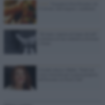
Covid /
Vergognosa festa Erasmus con
34 invitati, intervengono i carabinieri
"Mi hanno stuprata nel bagno del pub",
la denuncia di una studentessa Erasmus
a Trento
Cristallo attacca i Media: "Finiti nel
vostro tritacarne per la giusta proposta
dell'Erasmus tra Nord e Sud"