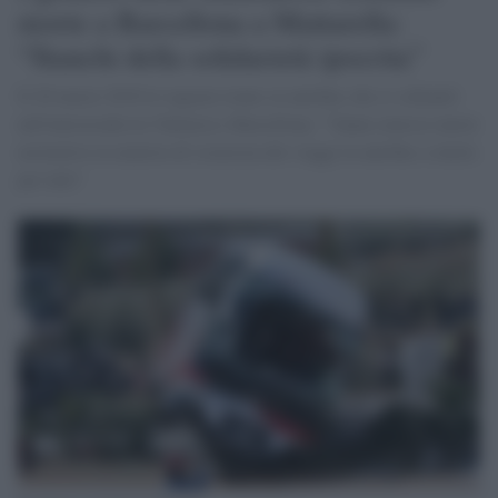
morte a Barcellona a Mattarella:
“Stanchi della solidarietà ipocrita”
Il 20 marzo 2016 le ragazze erano su autobus che si schiantò
nell'autostrada tra Valencia e Barcellona: "Vanno emesse nuove
normative in materia di sicurezza dei viaggi in autobus a tutela
per tutti"