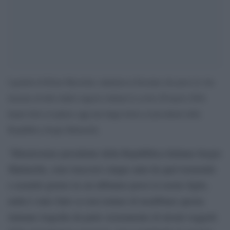
I genitori di Elena Maestrini, studentessa Erasmus che perse la vita
insieme ad altre dodici ragazze italiane lo scorso 20 marzo 2016,
hanno fatto recapitare oggi una lunga lettera al presidente della
Repubblica Sergio Mattarella.
“Illustrissimo presidente della Repubblica Italiana Sergio
Mattarella, sono trascorsi cinque anni da quel tremendo
e assurdo giorno in cui abbiamo perso le nostre figlie,
nulla è stato fatto se non tentare di insabbiare questa
immane tragedia da parte sicuramente di alcuni soggetti