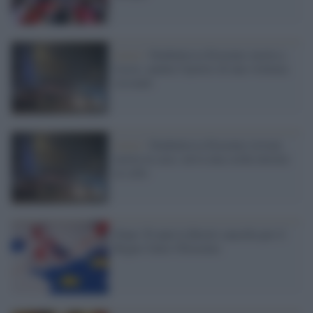
Lecce /
Studentessa Erasmus morta a
Lecce, spunta l'ipotesi di una violenza
sessuale
Lecce /
Studentessa Erasmus trovata
morta in casa: aveva una corda intorno
al collo
Dopo 30 anni la Brexit cancella per il
Regno Unito l'Erasmus