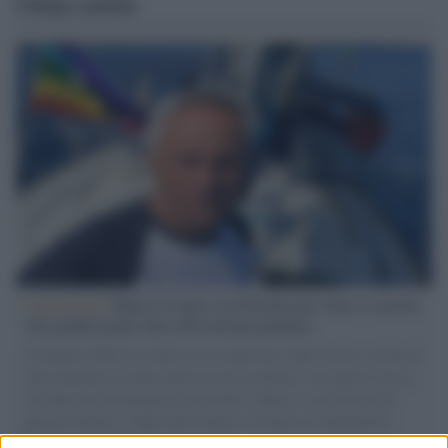
Ultime notizie
L'intervista /
Marco Croatti e la Flottilla per Gaza: le nostre
vele gonfie grazie alla sollevazione popolare
Il Senatore M5S racconta la sua esperienza sulle barche cariche di
aiuti umanitari assalite dall'esercito israeliano. Una guerra atroce,
il tentativo di disumanizzazione delle vittime, il servilismo del
governo italiano e degli altri europei, il ritorno al colonialismo.
L'importanza dei movimenti.