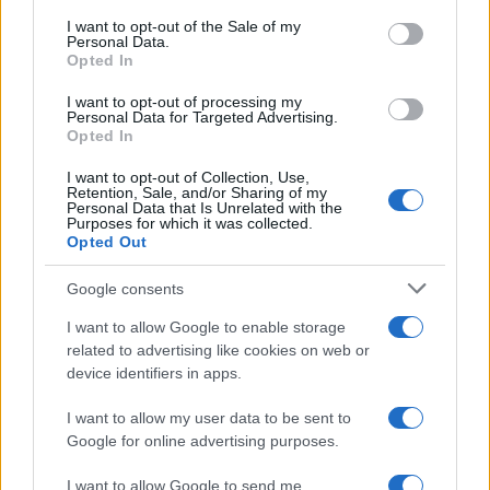
services and may gather and store information including but
I want to opt-out of the Sale of my
Personal Data.
not limited to your visit or usage behaviour. You may click to
Opted In
grant or deny consent to Google and its third-party tags to
use your data for below specified purposes in below Google
I want to opt-out of processing my
consent section.
Personal Data for Targeted Advertising.
Opted In
I want to opt-out of Collection, Use,
Retention, Sale, and/or Sharing of my
Personal Data that Is Unrelated with the
Purposes for which it was collected.
Opted Out
Syndication
Culture
Google consents
Salute
Globalist
I want to allow Google to enable storage
related to advertising like cookies on web or
Megachip
Globalscience
device identifiers in apps.
GiULia
Globalsport
I want to allow my user data to be sent to
Google for online advertising purposes.
Prima Pagina
I want to allow Google to send me