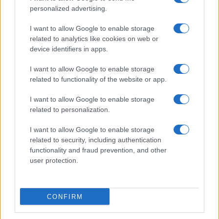
personalized advertising.
Giornale dello
Chi siamo
I want to allow Google to enable storage
Spettacolo
related to analytics like cookies on web or
Contributors
device identifiers in apps.
Wondernet
Facebook
I want to allow Google to enable storage
Giuliana Sgrena
related to functionality of the website or app.
Twitter
I want to allow Google to enable storage
Google News
related to personalization.
Mastodon
I want to allow Google to enable storage
related to security, including authentication
Cookie Policy
functionality and fraud prevention, and other
user protection.
Preferenze Privacy
CONFIRM