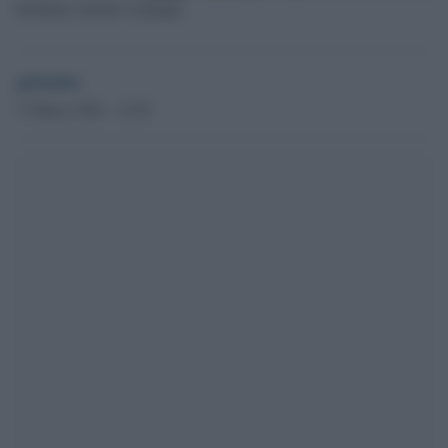
Incidente mortale in Spagna
globalist
17 Marzo 2021 - 15.59