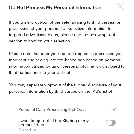
Do Not Process My Personal Information
Il caso /
Trump ha quasi esaurito l'arsenale Usa, ma il
tycoon smentisce
If you wish to opt-out of the sale, sharing to third parties, or
processing of your personal or sensitive information for
targeted advertising by us, please use the below opt-out
section to confirm your selection.
Chiesa /
Papa Leone XIV denuncia le violenze in Ucraina e
Russia e chiede il rispetto del diritto umanitario e della
Please note that after your opt-out request is processed you
diplomazia
may continue seeing interest-based ads based on personal
information utilized by us or personal information disclosed to
third parties prior to your opt-out.
Il centenario /
A L'Aquila arriva la mostra "Tito, 100 anni
You may separately opt-out of the further disclosure of your
attraverso la forma"
personal information by third parties on the IAB’s list of
downstream participants.
Personal Data Processing Opt Outs
This information may also be disclosed by us to third parties
Il medagliere /
Europei di nuoto: Pellecani guida una super
on the IAB’s List of Downstream Participants that may further
I want to opt-out of the Sharing of my
Italia
disclose it to other third parties.
personal data.
Opted In
Please note that this website/app uses one or more Google