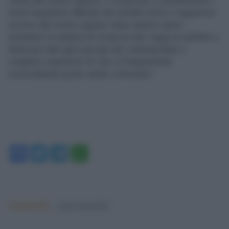
nostri legislatori affinché dai terribili errori e leggerezze
occorse alle nostre ragazze siano emesse nuove
normative in materia di sicurezza dei viaggi in autobus a
tutela per tutti quei giovani che continueranno a
compiere esperienze di vita e d’integrazione
socioculturale grazie anche a Erasmus”.
Facebook
Twitter
Telegram
WhatsApp
Argomenti:
sergio mattarella