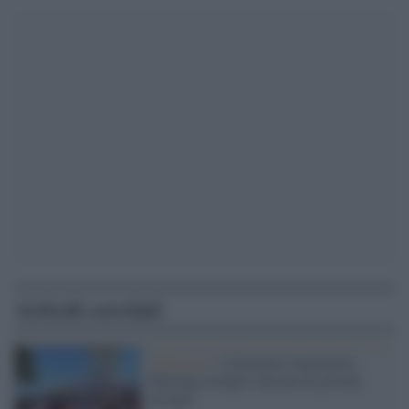
Articoli correlati
Il festival /
L’Erasmus Generation
Meeting riempie Ancona di giovani
europei