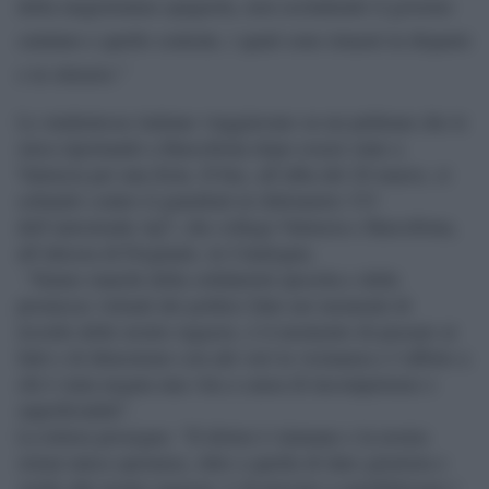
della magistratura spagnola, non escludendo il governo
catalano e quello centrale, i quali sono rimasti in disparte
e in silenzio.”
Le studentesse italiane viaggiavano su un pullman che le
stava riportando a Barcellona dopo essere state a
Valencia per una festa. Il bus, all’alba del 20 marzo, si
schiantò contro il guardrail
al chilometro 333
dell’autostrada Ap7, che collega Valencia e Barcellona,
all’altezza di Freginals, in Catalogna.
“Siamo stanchi della solidarietà ipocrita e delle
promesse virtuali dei politici fatte nei momenti di
ricordo delle nostre ragazze, è il momento di passare ai
fatti e di dimostrare con atti veri la vicinanza e l’affetto a
chi è stata negata una vita a causa di incompetenze e
superficialità”.
La lettera prosegue: “Il dolore è immane e la nostra
ormai unica speranza, oltre a quella di dare giustizia e
verità alle nostre ragazze, è di provare a sensibilizzare i