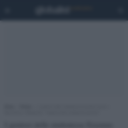
Home
>
Notizie
>
I genitori delle studentesse Erasmus morte a
Barcellona a Mattarella: “Stanchi della solidarietà ipocrita”
I genitori delle studentesse Erasmus