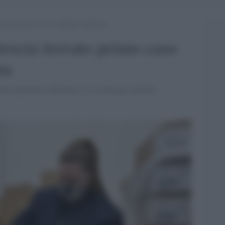
ovato primo caso di variante nigeriana
rescia trovato primo caso
na
na arancione rafforzato e lo resterà per un'altra