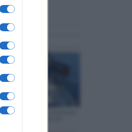
me notizie
ervista /
Marco Croatti e la Flottilla per
 le nostre vele gonfie grazie alla
vazione popolare