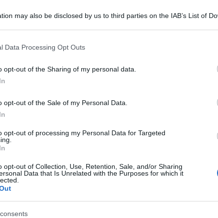
tion may also be disclosed by us to third parties on the IAB’s List of 
 that may further disclose it to other third parties.
 that this website/app uses one or more Google services and may gath
l Data Processing Opt Outs
including but not limited to your visit or usage behaviour. You may click 
 to Google and its third-party tags to use your data for below specifi
o opt-out of the Sharing of my personal data.
ogle consent section.
In
mica si complica. E’ stata isolata a Brescia la
o opt-out of the Sale of my Personal Data.
a prima volta in Italia abbiamo isolato il virus
In
 preoccupano perché potrebbero conferire
to opt-out of processing my Personal Data for Targeted
isponibili”, ha spiegato Arnaldo Caruso,
ing.
In
 virologia.
o opt-out of Collection, Use, Retention, Sale, and/or Sharing
è in zona arancione rafforzato e lo resterà per
ersonal Data that Is Unrelated with the Purposes for which it
lected.
Out
consents