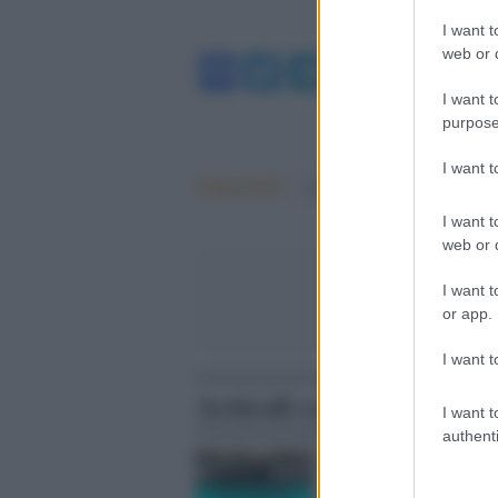
I want t
web or d
Facebook
Twitter
Telegram
WhatsA
I want t
purpose
I want 
Argomenti:
covid-19
I want t
web or d
I want t
or app.
I want t
Articoli correlati
I want t
authenti
Il caso /
Il razzismo è d
morire: "Affittasi solo a