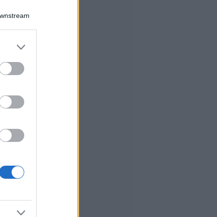
Downstream
er and store
to grant or
ed purposes