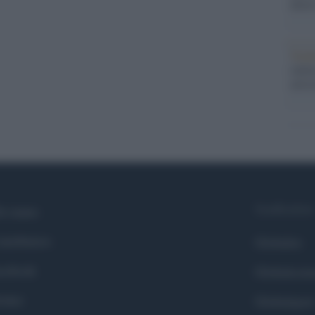
dietr
Tend
onlin
artic
Syndication
i siamo
ntributors
Globalist
cebook
Globalscie
itter
Globalsport