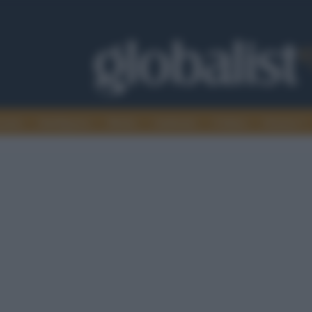
omia
Intelligence
Media
Ambiente
Cultura
Scienza