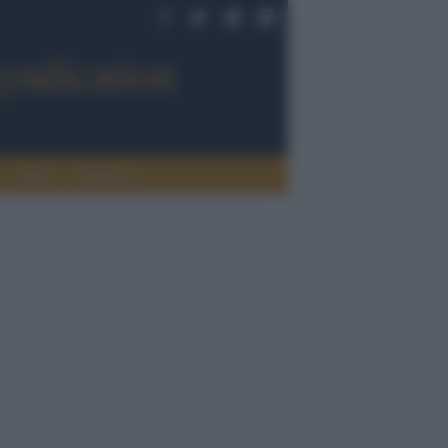
Sport
Tendenze