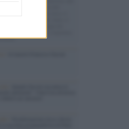
natore M5S racconta la sua esperienza sulle
e cariche di aiuti umanitari assalite
sercito israeliano. Una guerra atroce, il
ivo di disumanizzazione delle vittime, il
ismo del governo italiano e degli altri
ei, il ritorno al colonialismo. L'importanza
ovimenti.
ca /
Al maestro Francesco Guccini
cordo /
Quando Guccini raccontava le
ache epafaniche": l'intervista all'artista
i definiva un 'narratore'
udio /
Disinformazione russa e destra:
 la macchina propagandistica di Putin