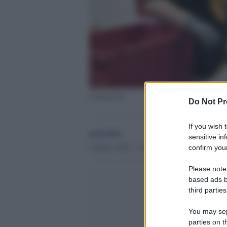
Coronavirus
Do Not Pr
If you wish 
globalist
sensitive in
2 Marzo 2021 - 13.20
confirm your
Please note
based ads b
third parties
You may sepa
parties on t