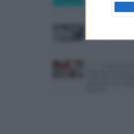
italiani, no animali"
La piccola sarta nigeria
che sognava Valentino
Covid /
Il ministero del
Salute sprona le regioni
"Rafforzare il tracciame
monitorare i casi sospet
Omicron"