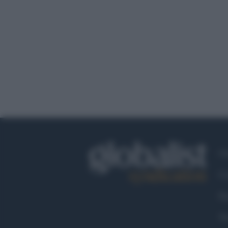
Ch
Co
Fa
Tw