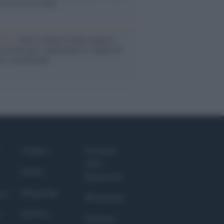
o la crisi di Ceuta
enze /
Sale il numero degli acquisti
e in Europa e aumentano le vendite di
oli second hand
Culture
Giornale
dello
Salute
Spettacolo
Megachip
nce
Wondernet
GiULia
Giuliana