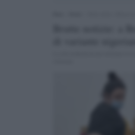
Home
>
Notizie
>
Brutte notizie: a Brescia tr
Brutte notizie: a B
di variante nigeria
La città lombarda da una settimana è in zo
settimana.