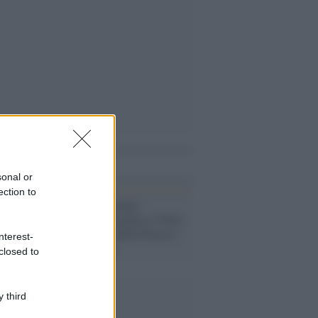
i anche
sonal or
ection to
Covid /
La variante
sudafricana fa paura e l'Oms
si riunisce. L'Italia blocca i
nterest-
voli da 7 Paesi
closed to
 third