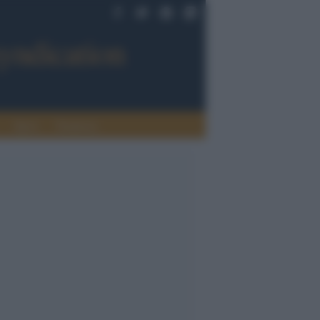
Sport
Tendenze