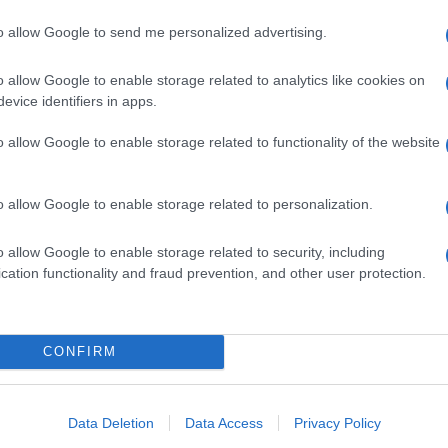
Il Se
to allow Google to send me personalized advertising.
barch
trato che ha occupato la scena più a lungo, sono
dall'e
o allow Google to enable storage related to analytics like cookies on
tentat
li altri pubblici ministeri della Procura, Remo
evice identifiers in apps.
servil
faele Graziano. Quest’ultimo sta intervenendo
europ
o allow Google to enable storage related to functionality of the website
dei m
occupando di alcuni omicidi colposi (morti sul
’azienda e che vengono contestati ad alcuni
o allow Google to enable storage related to personalization.
L'eve
natu
– Ope
ossimi giorni, fino alla fine di febbraio, gli
o allow Google to enable storage related to security, including
cation functionality and fraud prevention, and other user protection.
 civili. A marzo, le arringhe delle difese degli
 al 20 aprile sono state fissate le eventuali
Il ri
iglio cui seguirà la sentenza.
CONFIRM
Data Deletion
Data Access
Privacy Policy
L'ann