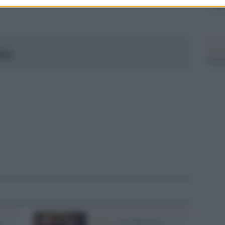
Laure
pp
Il ri
l’AI
Gucc
a
Puglia /
Avs dice no a