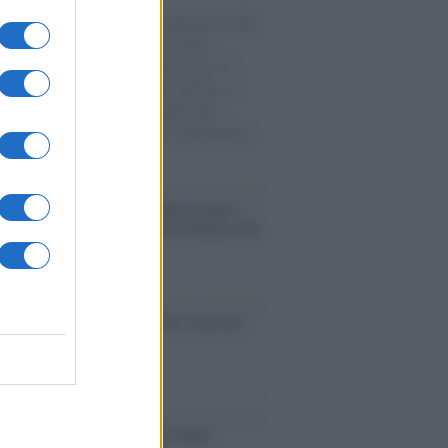
natore M5S racconta la sua esperienza sulle
e cariche di aiuti umanitari assalite
sercito israeliano. Una guerra atroce, il
ivo di disumanizzazione delle vittime, il
ismo del governo italiano e degli altri
ei, il ritorno al colonialismo. L'importanza
ovimenti.
nto /
La Sila diventa un palcoscenico
rale: nasce “A Farla Amare Comincia Tu
ra Sila”
cordo /
Le radici di Francesco Guccini
iversario /
90 anni di Yves Saint