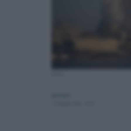
Ex Ilva
globalist
17 Febbraio 2021 - 16.33