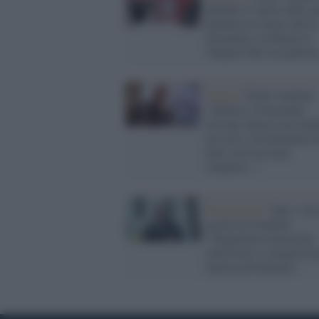
difende il valore delle p
denuncia le nuove derive
disumane e richiama il
Vangelo dell’accoglienz
Puglia /
Nichi Vendola:
"Schlein e Fratoianni
avevano chiesto un cam
un reset, ma Emiliano h
fatto solo un mini
rimpasto..."
Progressisti /
Bari, l'att
accusa di Vendola:
"Oligarchie territoriali,
tatticismo e competizio
interna all'alleanza"