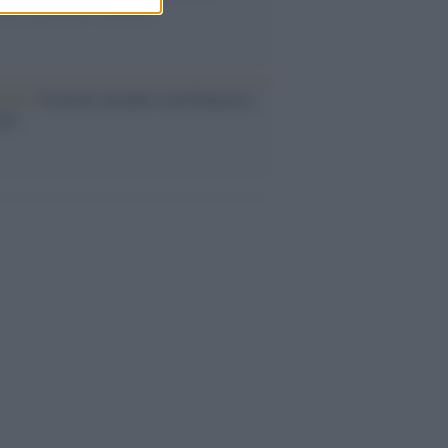
nt, tra moda e scandali
cordo /
Il nostro incontro con Francesco
ini