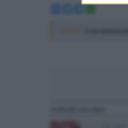
Facebook
Twitter
Telegram
WhatsA
Leggi anche:
Il costo ambientale del
Articoli correlati
Sinistra /
Nichi Vendol