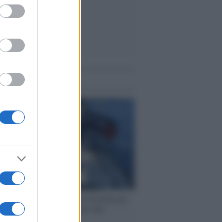
ed purposes
me notizie
ervista /
Marco Croatti e la Flottilla per
 le nostre vele gonfie grazie alla
vazione popolare