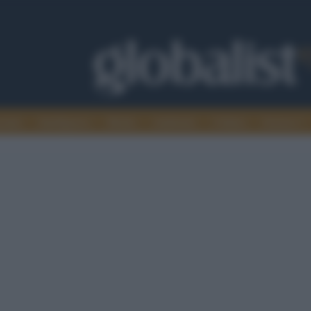
omia
Intelligence
Media
Ambiente
Cultura
Scienza