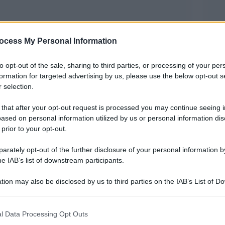
ocess My Personal Information
to opt-out of the sale, sharing to third parties, or processing of your per
formation for targeted advertising by us, please use the below opt-out s
 selection.
 that after your opt-out request is processed you may continue seeing i
ased on personal information utilized by us or personal information dis
 Svenduto’, relativo al presunto disastro
 prior to your opt-out.
l pubblico ministero Mariano Buccoliero ha
rately opt-out of the further disclosure of your personal information by
figlio dell’ex patron dell’azienda Emilio Riva, e
he IAB’s list of downstream participants.
della fabbrica a una pena di 28 anni e per Nicola
tion may also be disclosed by us to third parties on the IAB’s List of 
tre per l’ex presidente della Regione Puglia Nichi
 that may further disclose it to other third parties.
nna a una pena di 5 anni.
 that this website/app uses one or more Google services and may gath
l Data Processing Opt Outs
including but not limited to your visit or usage behaviour. You may click 
 tre società del gruppo Riva (Ilva, Riva Fire,