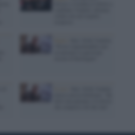
arole,
Decaro e rivendica il diritto a
candidare Vendola: alleanza
solida solo nel rispetto
a
reciproco
Puglia /
Bari, Nichi Vendola:
"Errore imperdonabile aver
bio
accantonato la questione
a
morale di Berlinguer"
o di
Il caso /
Bari, Nichi Vendola
attacca ancora Emiliano: "Ha
detto una panzana, è la destra
ne
che comprava voti dai clan"