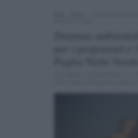
Home
>
Notizie
>
Dramma ambientale dell’Ilva
Puglia Nichi Vendola
Dramma ambientale 
per i proprietari e 
Puglia Nichi Vend
Sono imputate 44 persone fisiche e tre so
2016 si chiama Partecipazioni Industriali,