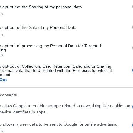
 to Google and its third-party tags to use your data for below specifi
o opt-out of the Sharing of my personal data.
tecipazioni Industriali, e Riva Forni Elettrici).
ogle consent section.
In
ere finalizzata, a vario titolo, al disastro
vvelenamento di sostanze alimentari,
o opt-out of the Sale of my Personal Data.
In
tro gli infortuni sul lavoro, al danneggiamento
o e sversamento di sostanze pericolose,
Ulti
to opt-out of processing my Personal Data for Targeted
ing.
In
i corruzione, falso e abuso di ufficio) anche i
o opt-out of Collection, Use, Retention, Sale, and/or Sharing
ersonal Data that Is Unrelated with the Purposes for which it
orbidire i controlli o falsarne i risultati. Nel
lected.
Out
morti sul lavoro (ipotesi di omicidio colposo).
consents
mesi per Nicola Fratoianni, deputato, attuale
o allow Google to enable storage related to advertising like cookies on
’epoca dei fatti assessore regionale pugliese. Il
evice identifiers in apps.
L'int
cinque anni (in realtà di più, perché ci fu una
Gaza:
o allow my user data to be sent to Google for online advertising
solle
s.
requisitoria è iniziata il 1° febbraio scorso e va