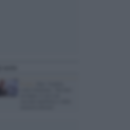
i anche
Il caso /
Bari, Vendola
contro Emiliano: "Ha fatto
un danno, il suo è un
racconto iperbolico e dalla
memoria alterata"