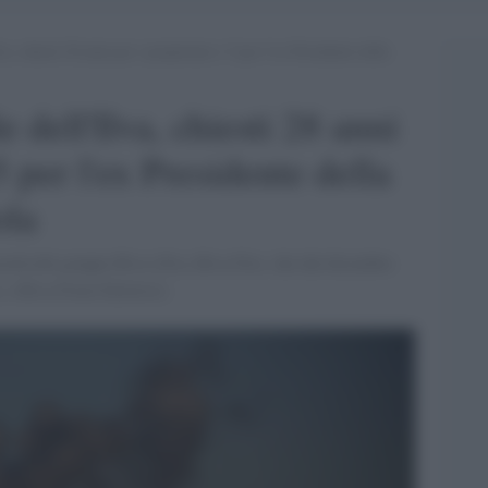
, chiesti 28 anni per i proprietari e 5 per l’ex Presidente della
dell'Ilva, chiesti 28 anni
5 per l'ex Presidente della
ola
cietà del gruppo Riva (Ilva, Riva Fire, che dal dicembre
 e Riva Forni Elettrici)