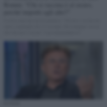
Ronnie: "Chi si vaccina è al sicuro,
perché imporlo agli altri?"
Il critico musicale aizza la polemica: "Chi non si vaccina non
mette a repentaglio chi si è vaccinato. Può contagiare solo un
altro che non si vaccina". E gli immunodepressi?
Red Ronnie