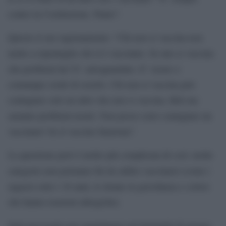
contro la Costituzione. Punto”.
Questo il suo ragionamento: “Chi non si vaccina non
mette a repentaglio chi si è vaccinato. Se uno si vaccina
che problemi ha? E’ salvaguardato. E’ sicuro o
comunque crede di esserlo. Chi non si vaccina può
contagiare solo un altro che non si vaccina. Beh ma
saranno problemi nostri. Non posso certo contagiare un
vaccinato! Se il vaccino funziona”.
La questione però è molto più complicata di così: molte
categorie non potranno fin da subito vaccinarsi (come i
ragazzi sotto i 16 anni, le donne in gravidanza e coloro
che hanno reazioni allergiche).
Sarà necessario poi raggiungere un’immunità di gregge,