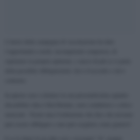
L’inizio della campagna di vaccinazione ha dato
l’opportunità a molti, incompetenti comporesi, di
esprimere la propria opinione, e ancor di più se si parla
della possibile obbligatorietà: chi è d’accordo e chi è
contrario.
In questo caso a donarci la sua personalissima (quanto
discutibile) idea è Red Ronnie, noto conduttore e critico
musicale: “Esiste una Costituzione che dice che nessuno
può essere obbligato e uno può scegliere come guarirsi”.
E se lo Stato fa un albo con i vaccinati? “E’ sempre