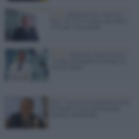
Covid /
Abrignani (Cts) sulla terza
dose: "Se si fa, il vaccino copre fino a
5-10 anni" (ecco perché)
Vaccini /
Mantovani sulla terza dose:
"Si punti all'immunità di famiglia in
vista del Natale"
Ema: "Con il Covid 5 milioni di morti
nel mondo: il costo dell'immunità
naturale è intollerabile"