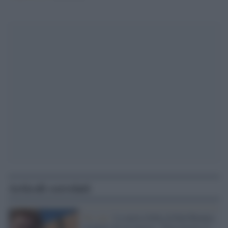
Articoli correlati
No-vax /
La nuova follia di Red Ronnie,
respinto da un museo: "Non mostro il