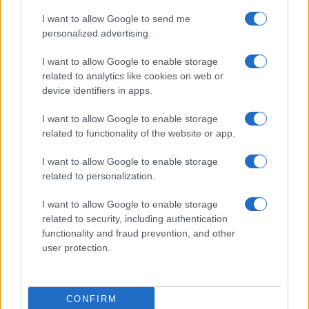
Prima Pagina
I want to allow Google to send me
personalized advertising.
Giornale dello
Chi siamo
I want to allow Google to enable storage
Spettacolo
related to analytics like cookies on web or
Contributors
device identifiers in apps.
Wondernet
Facebook
I want to allow Google to enable storage
Giuliana Sgrena
related to functionality of the website or app.
Twitter
I want to allow Google to enable storage
Google News
related to personalization.
Mastodon
I want to allow Google to enable storage
related to security, including authentication
Cookie Policy
functionality and fraud prevention, and other
user protection.
Preferenze Privacy
CONFIRM