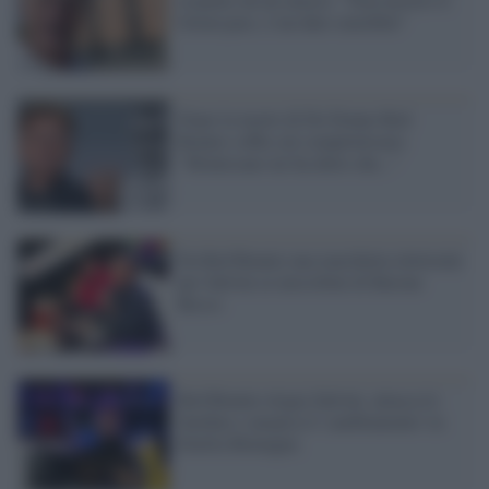
Green pass, è un dato sensibile"
Dopo la morte di De Donno Red
Ronnie soffia sul complottismo:
"Montesano mi ha detto che..."
Da Red Ronnie una marchetta elettorale
per Salvini ai microfoni di Barone
Rosso
Red Ronnie elogia Salvini, attacca le
Sardine e auspica il 'cambiamento' in
Emilia Romagna