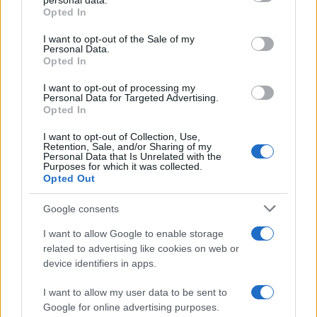
personal data.
Opted In
Please note that this website/app uses one or more Google
services and may gather and store information including but
I want to opt-out of the Sale of my
Personal Data.
not limited to your visit or usage behaviour. You may click to
Opted In
grant or deny consent to Google and its third-party tags to
use your data for below specified purposes in below Google
I want to opt-out of processing my
consent section.
Personal Data for Targeted Advertising.
Opted In
I want to opt-out of Collection, Use,
Retention, Sale, and/or Sharing of my
Personal Data that Is Unrelated with the
Purposes for which it was collected.
Opted Out
Syndication
Culture
Google consents
Salute
Globalist
I want to allow Google to enable storage
related to advertising like cookies on web or
Megachip
Globalscience
device identifiers in apps.
GiULia
Globalsport
I want to allow my user data to be sent to
Google for online advertising purposes.