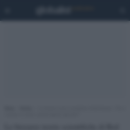
Home
>
Notizie
>
Le bizzarre teorie scientifiche di Red Ronnie: “Chi si
vaccina è al sicuro, perché imporlo agli altri?”
Le bizzarre teorie scientifiche di Red