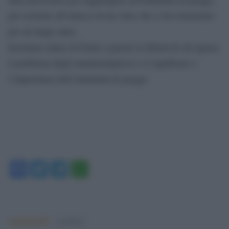
per resistere all’attacco di un virus che ci ha tormentato
per un lungo anno.
Insomma siamo di fronte a parole in libertà di chi ignora
il problema degli immunodepressi e il significato e
l’importanza dell’immunità di gregge.
Facebook
Twitter
Telegram
WhatsApp
Argomenti:
covid-19