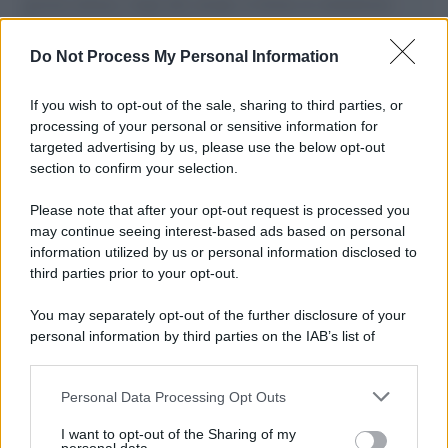
governo italiano e degli altri europei, il ritorno al colonialismo.
L'importanza dei movimenti.
Do Not Process My Personal Information
Il caso /
Trump ha quasi esaurito l'arsenale Usa, ma il
tycoon smentisce
If you wish to opt-out of the sale, sharing to third parties, or
processing of your personal or sensitive information for
targeted advertising by us, please use the below opt-out
section to confirm your selection.
Chiesa /
Papa Leone XIV denuncia le violenze in Ucraina e
Russia e chiede il rispetto del diritto umanitario e della
Please note that after your opt-out request is processed you
diplomazia
may continue seeing interest-based ads based on personal
information utilized by us or personal information disclosed to
third parties prior to your opt-out.
Il centenario /
A L'Aquila arriva la mostra "Tito, 100 anni
You may separately opt-out of the further disclosure of your
attraverso la forma"
personal information by third parties on the IAB’s list of
downstream participants.
Personal Data Processing Opt Outs
This information may also be disclosed by us to third parties
Il medagliere /
Europei di nuoto: Pellecani guida una super
on the IAB’s List of Downstream Participants that may further
I want to opt-out of the Sharing of my
Italia
disclose it to other third parties.