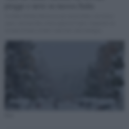
piogge e neve su mezza Italia
Un Santo Stefano burrascoso per mezza Italia, con rovesci
sparsi, nevicate fino a bassa quota al Centro, temporali sui
versanti tirrenici al Sud e venti forti sulla Sardegna.
Neve