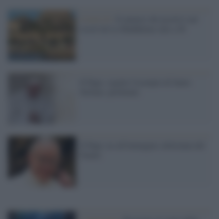
Covid-19 /
Il numero dei positivi nel
resort de La Maddalena sale a 26
Il Papa: seguite l'esempio di Santo
Stefano, perdonate
Il Papa: no all'immagine sdolcinata del
Natale