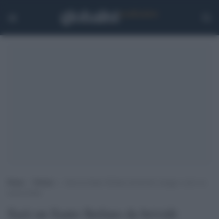
Home
>
Notizie
>
Sarà un Santo Stefano da brividi: piogge e neve su
mezza Italia
Sarà un Santo Stefano da brividi: