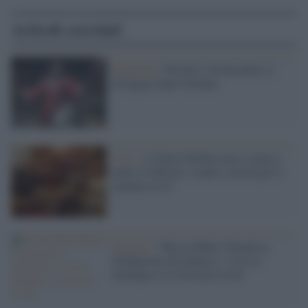
Articoli correlati
Religione /
Perché il 26 dicembre si
festeggia Santo Stefano
Crisi /
A Santo Stefano non si spreca
nulla, Coldiretti: avanzi a tavola per 8
italiani su 10
Il punto /
"Hai la febbre? Prendi la
Tachipirina all'imbarco". Così la
Sardegna si è ritrovata Covid