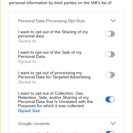
personal information by third parties on the IAB’s list of
downstream participants.
Personal Data Processing Opt Outs
This information may also be disclosed by us to third parties
La riflessione /
Pace, disarmo e Ucraina: il centrosinistra
on the IAB’s List of Downstream Participants that may further
I want to opt-out of the Sharing of my
non trasformi il riarmo europeo in una battaglia interna per
disclose it to other third parties.
personal data.
le primarie
Opted In
Please note that this website/app uses one or more Google
services and may gather and store information including but
I want to opt-out of the Sale of my
Personal Data.
not limited to your visit or usage behaviour. You may click to
Opted In
grant or deny consent to Google and its third-party tags to
use your data for below specified purposes in below Google
I want to opt-out of processing my
consent section.
Personal Data for Targeted Advertising.
Opted In
I want to opt-out of Collection, Use,
Retention, Sale, and/or Sharing of my
Personal Data that Is Unrelated with the
Purposes for which it was collected.
Opted Out
Syndication
Culture
Google consents
Salute