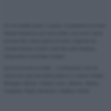
Un vero freddo polare ci aspetta. Si prennuncia un Santo
Stefano burrascoso per mezza Italia, con rovesci sparsi,
nevicate fino a bassa quota al Centro, temporali sui
versanti tirrenici al Sud e venti forti sulla Sardegna.
Temperature in picchiata ovunque.
previsti nevicate al Centro, . La Protezione civile ha
emesso per oggi una allerta gialla in 11 regioni: Emilia
Romagna, Marche, Umbria, Lazio, Abruzzo, Molise,
Campania, Puglia, Basilicata, Calabria e Sicilia