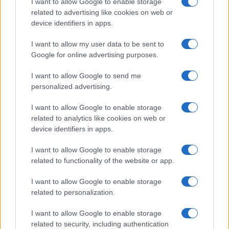
Globalist
I want to allow Google to enable storage
related to advertising like cookies on web or
Megachip
Globalscience
device identifiers in apps.
GiULia
Globalsport
I want to allow my user data to be sent to
Google for online advertising purposes.
Prima Pagina
I want to allow Google to send me
personalized advertising.
Giornale dello
Chi siamo
I want to allow Google to enable storage
Spettacolo
related to analytics like cookies on web or
Contributors
device identifiers in apps.
Wondernet
Facebook
I want to allow Google to enable storage
Giuliana Sgrena
related to functionality of the website or app.
Twitter
I want to allow Google to enable storage
Google News
related to personalization.
Mastodon
I want to allow Google to enable storage
related to security, including authentication