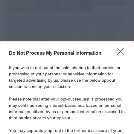
L'intervista /
Marco Croatti e la Flottilla per Gaza: le nostre
vele gonfie grazie alla sollevazione popolare
Il Senatore M5S racconta la sua esperienza sulle barche cariche di
aiuti umanitari assalite dall'esercito israeliano. Una guerra atroce,
il tentativo di disumanizzazione delle vittime, il servilismo del
governo italiano e degli altri europei, il ritorno al colonialismo.
L'importanza dei movimenti.
Do Not Process My Personal Information
Perché i centri di intrattenimento per famiglie investono in
attrazioni ad alta tecnologia
If you wish to opt-out of the sale, sharing to third parties, or
processing of your personal or sensitive information for
targeted advertising by us, please use the below opt-out
section to confirm your selection.
Il conflitto /
La mafia russa e l'arma del caos
Please note that after your opt-out request is processed you
may continue seeing interest-based ads based on personal
information utilized by us or personal information disclosed to
third parties prior to your opt-out.
Tel Aviv /
Netanyahu si smarca da Trump: "Israele farà tutto
You may separately opt-out of the further disclosure of your
quello che è necessario per la sua sicurezza"