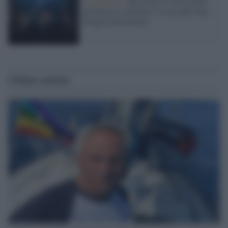
L'intervista /
Resistere al vuoto della
provincia e colmarlo: il caso dell’Aps
People Involvement
Ultime notizie