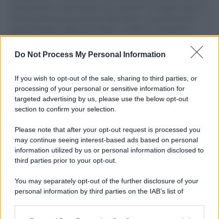
aiuti umanitari assalite dall'esercito israeliano. Una guerra atroce,
il tentativo di disumanizzazione delle vittime, il servilismo del
governo italiano e degli altri europei, il ritorno al colonialismo.
L'importanza dei movimenti.
Do Not Process My Personal Information
Il caso /
Trump ha quasi esaurito l'arsenale Usa, ma il
tycoon smentisce
If you wish to opt-out of the sale, sharing to third parties, or
processing of your personal or sensitive information for
targeted advertising by us, please use the below opt-out
section to confirm your selection.
Chiesa /
Papa Leone XIV denuncia le violenze in Ucraina e
Russia e chiede il rispetto del diritto umanitario e della
Please note that after your opt-out request is processed you
diplomazia
may continue seeing interest-based ads based on personal
information utilized by us or personal information disclosed to
third parties prior to your opt-out.
Il centenario /
A L'Aquila arriva la mostra "Tito, 100 anni
You may separately opt-out of the further disclosure of your
attraverso la forma"
personal information by third parties on the IAB’s list of
downstream participants.