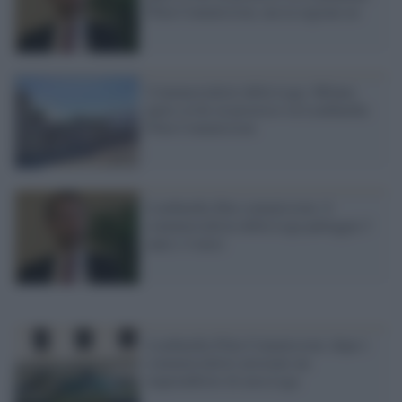
Film Commission, ma la regione no
Commercialisti della Lega: Milano
parte civile al processo su Lombardia
Film Commission
Lombardia film commission: il
commercialista della Lega patteggia 3
anni e 4 mesi
Lombardia Film Commission: dopo i
commercialisti arrestato un
imprenditore di area Lega