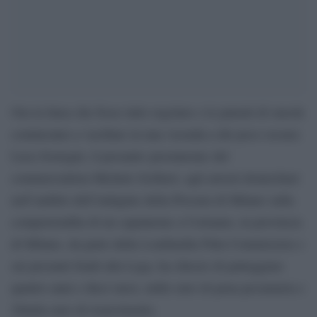
Ora la linea che fosse tutto regolare e le patenti di onestà
cominciano a vacillare in una vicenda a dir poco oscura:
Luca Sostegni, il presunto prestanome del
commercialista Michele Scillieri, agli arresti domiciliari
nell’ambito dell’indagine della Procura di Milano sulla
compravendita di un capannone a Cormano, in provincia
di Milano, da parte della Lombardia Film Commission e
sui presunti fondi alla Lega, ha chiesto di patteggiare
quattro anni e dieci mesi, mille euro di pena pecuniaria e
20mila euro di risarcimento.