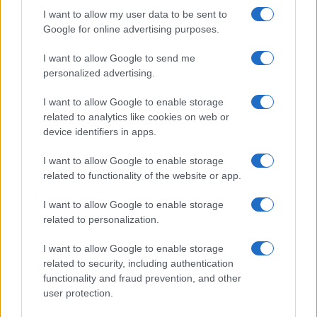
GiULia
Globalsport
I want to allow my user data to be sent to
Google for online advertising purposes.
Prima Pagina
I want to allow Google to send me
personalized advertising.
Giornale dello
Chi siamo
I want to allow Google to enable storage
Spettacolo
related to analytics like cookies on web or
Contributors
device identifiers in apps.
Wondernet
Facebook
I want to allow Google to enable storage
Giuliana Sgrena
related to functionality of the website or app.
Twitter
I want to allow Google to enable storage
Google News
related to personalization.
Mastodon
I want to allow Google to enable storage
related to security, including authentication
Cookie Policy
functionality and fraud prevention, and other
user protection.
Preferenze Privacy