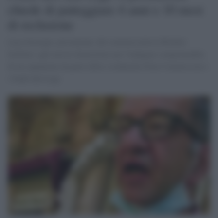
chiede di patteggiare 4 anni e 10 mesi
di reclusione
Luca Sostegni, prestanome del commercialista Michele
Scillieri, agli arresti domiciliari per l'indagine compravendita
di un capannone da parte della Lombardia Film Commission e
i fondi alla Lega