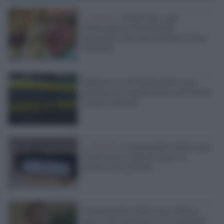
L'indagine /
Fondi Lega, oggi
l'interrogatorio del presunto
prestanome che stava tentando la fuga
in Brasile
Inchiesta sui 49 milioni della Lega,
arrestato un commercialista che tentava
la fuga in Brasile
Lombardia /
Commecialisti della Lega:
il pm chiede 4 anni di carcere al
processo per peculato
Commercialisti della Lega: Milano
parte civile al processo su Lombardia