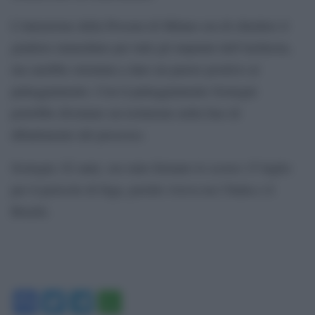
L’intenzione della Procura di Milano era di chiedere il
giudizio immediato per tutti gli imputati dell’inchiesta,
ma sarebbe orientata a dare un parere positivo al
patteggiamento. Con il patteggiamento Sostegni
potrebbe diventare un testimone nella fase di
dibattimento del processo.
Sostegni, 62 anni, era stato fermato lo scorso 15 luglio
per il pericolo di fuga, poiché viveva tra l’Italia e il
Brasile.
Facebook
Twitter
Telegram
WhatsApp