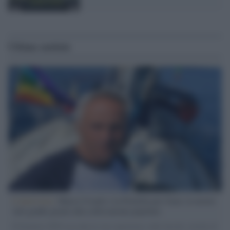
Ultime notizie
L'intervista /
Marco Croatti e la Flottilla per Gaza: le nostre
vele gonfie grazie alla sollevazione popolare
Il Senatore M5S racconta la sua esperienza sulle barche cariche di