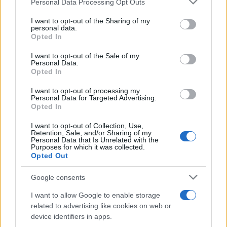
Personal Data Processing Opt Outs
This information may also be disclosed by us to third parties
Il medagliere /
Europei di nuoto: Pellecani guida una super
on the IAB’s List of Downstream Participants that may further
I want to opt-out of the Sharing of my
Italia
disclose it to other third parties.
personal data.
Opted In
Please note that this website/app uses one or more Google
services and may gather and store information including but
I want to opt-out of the Sale of my
Personal Data.
not limited to your visit or usage behaviour. You may click to
Opted In
grant or deny consent to Google and its third-party tags to
use your data for below specified purposes in below Google
I want to opt-out of processing my
consent section.
Personal Data for Targeted Advertising.
Opted In
I want to opt-out of Collection, Use,
Retention, Sale, and/or Sharing of my
Personal Data that Is Unrelated with the
Purposes for which it was collected.
Opted Out
Syndication
Culture
Google consents
Salute
Globalist
I want to allow Google to enable storage
related to advertising like cookies on web or
Megachip
Globalscience
device identifiers in apps.