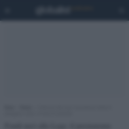
Home
>
Notizie
>
Fondi neri alla Lega: il prestanome chiede di
patteggiare 4 anni e 10 mesi di reclusione
Fondi neri alla Lega: il prestanome