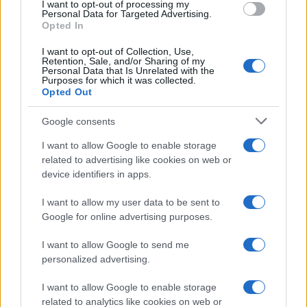
I want to opt-out of processing my
consent section.
Personal Data for Targeted Advertising.
Opted In
I want to opt-out of Collection, Use,
Retention, Sale, and/or Sharing of my
Personal Data that Is Unrelated with the
Purposes for which it was collected.
Opted Out
Syndication
Culture
Google consents
Salute
Globalist
I want to allow Google to enable storage
related to advertising like cookies on web or
Megachip
Globalscience
device identifiers in apps.
GiULia
Globalsport
I want to allow my user data to be sent to
Google for online advertising purposes.
Prima Pagina
I want to allow Google to send me
personalized advertising.
Giornale dello
Chi siamo
I want to allow Google to enable storage
Spettacolo
related to analytics like cookies on web or