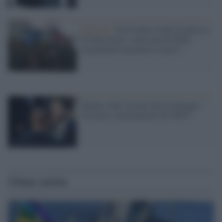
Migranti /
In Ucraina 4 anni di guerra e
10 mila morti: come può Di Maio
considerarlo un poaese sicuro?
Quanti soldi versano alla Casaleggio
associati i parlamentari del M5S?
Ultime notizie