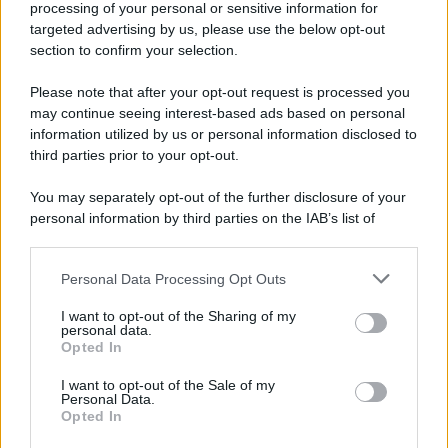
processing of your personal or sensitive information for
targeted advertising by us, please use the below opt-out
section to confirm your selection.
Vangelo /
La vita si intreccia con le paure come il giorno
succede alla notte
Please note that after your opt-out request is processed you
may continue seeing interest-based ads based on personal
information utilized by us or personal information disclosed to
third parties prior to your opt-out.
La scoperta /
Oplontis, le vittime dell’eruzione del Vesuvio
You may separately opt-out of the further disclosure of your
furono più numerose del previsto
personal information by third parties on the IAB’s list of
downstream participants.
Personal Data Processing Opt Outs
This information may also be disclosed by us to third parties
Il medagliere /
Europei di nuoto: Pellecani guida una super
on the IAB’s List of Downstream Participants that may further
I want to opt-out of the Sharing of my
Italia
disclose it to other third parties.
personal data.
Opted In
Please note that this website/app uses one or more Google
services and may gather and store information including but
I want to opt-out of the Sale of my
Personal Data.
not limited to your visit or usage behaviour. You may click to
Opted In
grant or deny consent to Google and its third-party tags to
use your data for below specified purposes in below Google