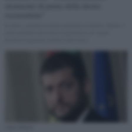
strumento di punta della destra
oscurantista"
In effetti a guardare le ultime polemiche di Salvini e Meloni, è
molto probabile che la deriva negazionista sui vaccini
diventerà l'argomento preferito delle destre.
Andrea Romano