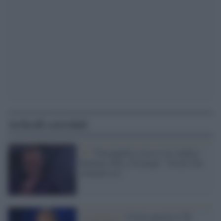
Articoli correlati
Tv /
Piazzapulita, rissa tv tra Andrea
Romano (Pd) e Formigli: "Orsini l'ha
inventato lei"
La polemica /
Orsini querela il Pd