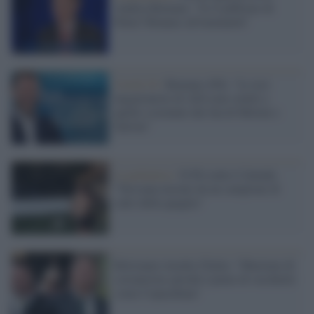
Andrea Romano: "Io il pifferaio di
Putin? Rinunci all'immunità"
Covid-19 /
Romano (Pd): "Le tesi
negazioniste di Afd sono simili a
quelle sostenute dai fan di Meloni e
Salvini"
La polemica /
Il Pd contro Calenda:
"Nessuna morale da un campione di
salto della quaglia"
Bolsonaro insulta l'Italia: "Muoiono di
coronavirus perché è pieno di vecchietti
come Copacabana"