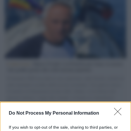
L'intervista /
Marco Croatti e la Flottilla per Gaza: le nostre
vele gonfie grazie alla sollevazione popolare
Il Senatore M5S racconta la sua esperienza sulle barche cariche di
aiuti umanitari assalite dall'esercito israeliano. Una guerra atroce,
il tentativo di disumanizzazione delle vittime, il servilismo del
governo italiano e degli altri europei, il ritorno al colonialismo.
L'importanza dei movimenti.
Do Not Process My Personal Information
Tel Aviv /
La “vittoria totale” di Israele significa una guerra
senza fine
If you wish to opt-out of the sale, sharing to third parties, or