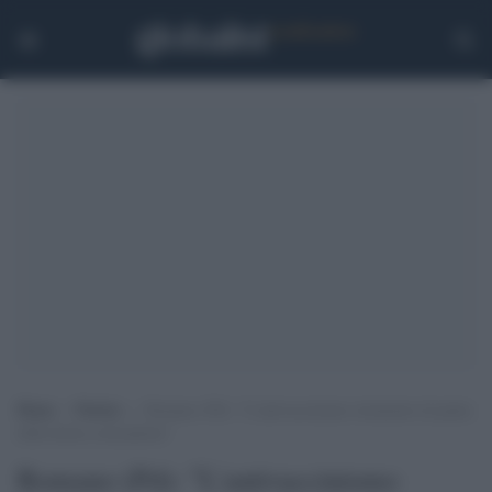
Home
>
Notizie
>
Romano (Pd): “L’antivaccinismo strumento di punta
della destra oscurantista”
Romano (Pd): "L'antivaccinismo