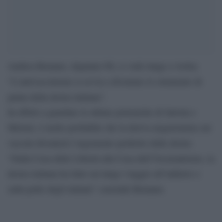
Andrea Romano, deputato Pd, ci vede lungo e twitta:
“L’antivaccinismo si avvia a diventare lo strumento di
punta della destra italiana”.
In effetti a guardare le ultime polemiche di Salvini e
Meloni, è molto probabile che la deriva negazionista sui
vaccini diventerà l’argomento preferito delle destre.
“Dalla Casa delle Libertà alla Casa dell’Oscurantismo, la
destra italiana ha fatto un lungo viaggio all’indietro e
sulla pelle degli italiani” conclude Romano.