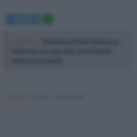
Facebook
Twitter
Telegram
WhatsApp
Leggi anche:
Meloni incensa il Piano Mattei ma nel
Mediterraneo non conta nulla: Ceuta il diversivo
perfetto per nasconderlo
Argomenti:
covid-19
giorgia meloni