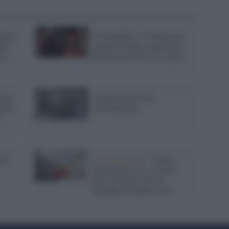
erà i
Il Grand Rex, il cinema più
mp:
grande di Parigi cancella la
a a
proiezione di Via col vento
lati
Sindaci pronti alla
ncio
mobilitazione
per
L'inaugurazione /
Cuneo
inaugura Esseci: il nuovo
polo culturale nell’ex
ospedale di Santa Croce