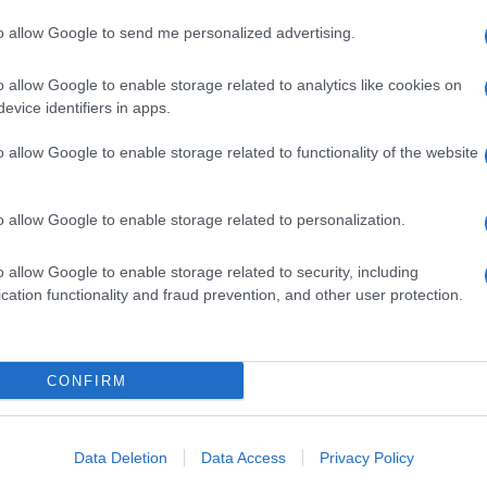
Il Se
ore dell’immobile.
barch
to allow Google to send me personalized advertising.
dall'e
tentat
i garanzia prima casa
o allow Google to enable storage related to analytics like cookies on
servil
al Fondo di Garanzia Consap sono:
evice identifiers in apps.
europ
dei m
o allow Google to enable storage related to functionality of the website
ila euro
ietario di altri immobili ad uso abitativo,
La sc
o allow Google to enable storage related to personalization.
dell’
per successione
nume
orio nazionale e non può rientrare nelle categorie
o allow Google to enable storage related to security, including
cation functionality and fraud prevention, and other user protection.
Il me
do di garanzia prima casa
guida
de pervenute contestualmente, veniva assegnata
CONFIRM
 a favore:
Il ce
senza figli,
Data Deletion
Data Access
Privacy Policy
"TITO