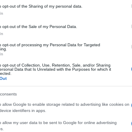
esa con incentivi sui mutui, il legislatore ha
 to Google and its third-party tags to use your data for below specifi
o opt-out of the Sharing of my personal data.
ogle consent section.
fetta importante della popolazione italiana dalla
In
lazioni del Fondo di Garanzia Prima Casa, gestito
o opt-out of the Sale of my Personal Data.
ermesso l’accesso all’acquisto di una casa a
In
avrebbero potuto permetterselo, sbloccando un
Ulti
to opt-out of processing my Personal Data for Targeted
 100% e, di conseguenza, sostenendo le
ing.
In
o opt-out of Collection, Use, Retention, Sale, and/or Sharing
ersonal Data that Is Unrelated with the Purposes for which it
sa, cosa è e come funziona
lected.
Out
ordiamo cosa è e come funziona il Fondo Consap.
2013 e rifinanziato con il “Decreto Crescita”, il
consents
aranzie statali dell’importo massimo di 250 mila
o allow Google to enable storage related to advertising like cookies on
territorio nazionale da adibire a prima casa. Il
evice identifiers in apps.
L'int
Gaza:
he chi si trovi senza adeguate garanzie, grazie
o allow my user data to be sent to Google for online advertising
solle
re un tasso agevolato e un importo che consenta
s.