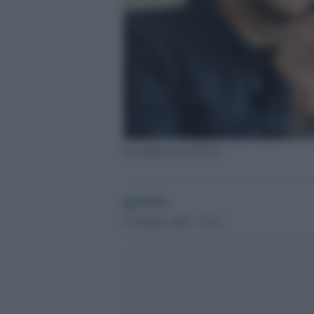
Immagine di repertorio
globalist
23 Ottobre 2020 - 16.14