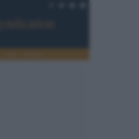
Sport
Tendenze