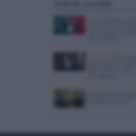
Articoli correlati
Ecco come Biden cancell
4 anni da incubo di Tru
dalle posizioni sul clim
quelle sull'Oms
Economia /
Mutui agevo
per gli Under 35: l'annu
della ministra sul nuovo
provvedimento
Roma da zavorra a diga 
un Obama esagerato