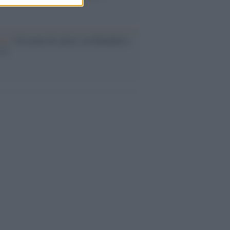
esa /
Un estate di calcio: tra Mondiali e
e A