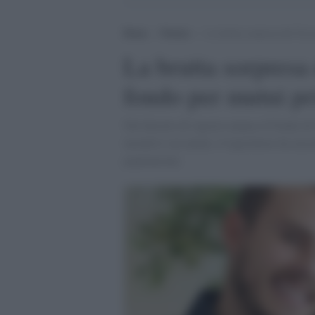
Home
>
Notizie
>
La brutta sorpresa del Gove
La brutta sorpresa 
fondo per mutui p
Nel decreto di Agosto manca il Fondo di 
incentivi sui mutui, il legislatore ha incr
popolazione.