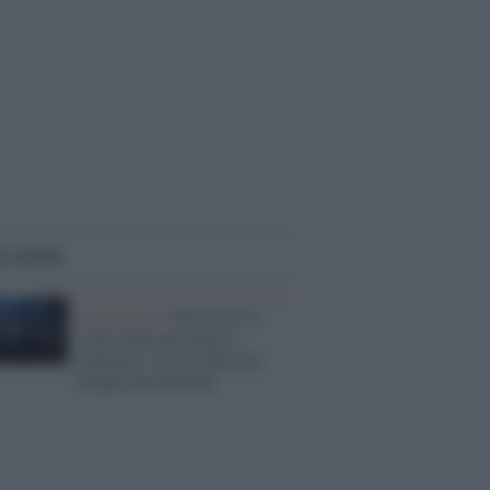
i anche
L'intervista /
Resistere al
vuoto della provincia e
colmarlo: il caso dell’Aps
People Involvement