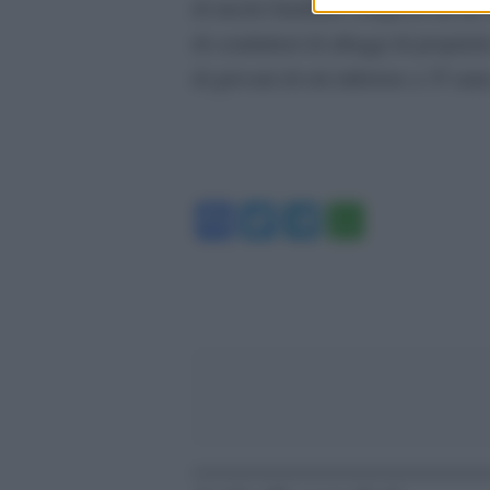
di nuclei familiari composti da un 
di conduttori di alloggi di propriet
di giovani di età inferiore a 35 anni
Facebook
Twitter
Telegram
WhatsA