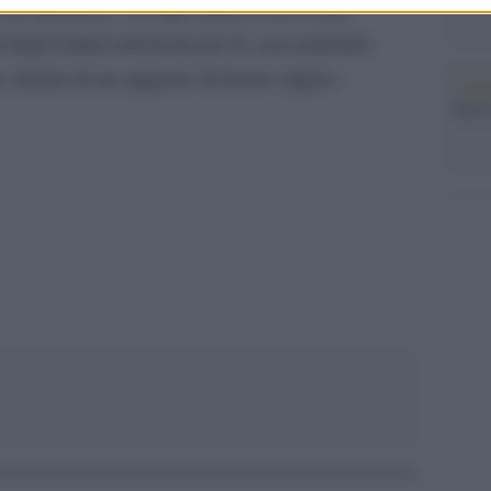
solo genitore, con figli minori conviventi,
à degli istituti autonomi per le case popolari
, titolari di un rapporto di lavoro atipico
L'att
Seri
pp