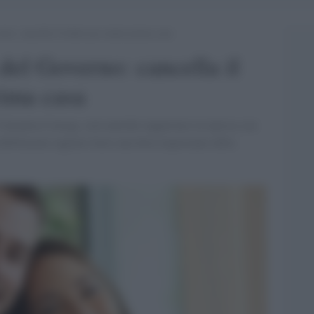
rno: cancella il fondo per mutui prima casa
del Governo: cancella il
rima casa
Garanzia Consap, cioè anziché supportare la ripresa con
edibilmente tagliato fuori una fetta importante della