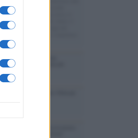
natore M5S racconta la sua esperienza sulle
e cariche di aiuti umanitari assalite
sercito israeliano. Una guerra atroce, il
ivo di disumanizzazione delle vittime, il
ismo del governo italiano e degli altri
ei, il ritorno al colonialismo. L'importanza
ovimenti.
operta /
Oplontis, le vittime
eruzione del Vesuvio furono più
rose del previsto
dagliere /
Europei di nuoto: Pellecani
 una super Italia
ntenario /
A L'Aquila arriva la mostra
, 100 anni attraverso la forma"