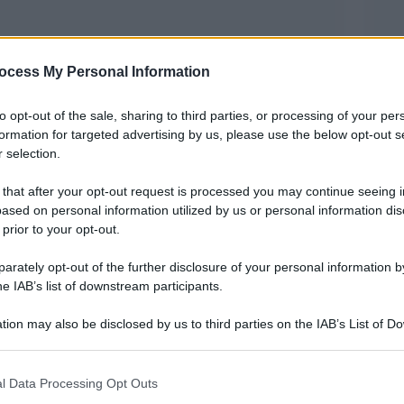
ocess My Personal Information
to opt-out of the sale, sharing to third parties, or processing of your per
formation for targeted advertising by us, please use the below opt-out s
 selection.
o Agosto ha creato, del tutto in sordina, una
 that after your opt-out request is processed you may continue seeing i
ased on personal information utilized by us or personal information dis
ei mutui che potrebbe influenzare
 prior to your opt-out.
obiliare. L’accesso al Fondo di Garanzia Consap
rately opt-out of the further disclosure of your personal information by
itato con la pubblicazione in Gazzetta Ufficiale,
he IAB’s list of downstream participants.
olti di comprare casa. Stefano Grassi, AD di
tion may also be disclosed by us to third parties on the IAB’s List of 
sa è successo.
 that may further disclose it to other third parties.
 that this website/app uses one or more Google services and may gath
 speriamo un errore bello e buono, – dichiara
l Data Processing Opt Outs
including but not limited to your visit or usage behaviour. You may click 