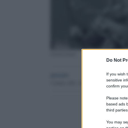
Neuroni umani
Do Not Pr
globalist
If you wish 
sensitive in
3 Ottobre 2020 - 08.25
confirm your
Please note
based ads b
third parties
You may sepa
parties on t