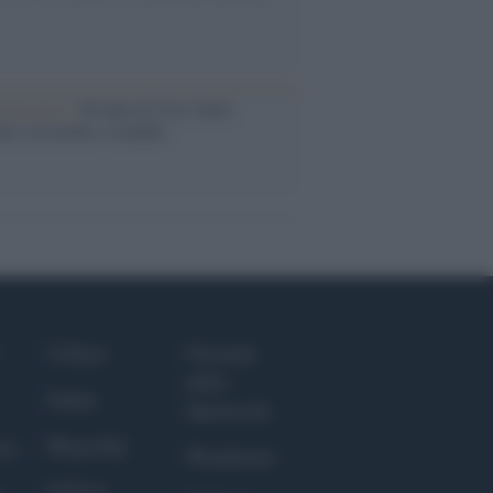
iversario /
90 anni di Yves Saint
nt, tra moda e scandali
Culture
Giornale
dello
Salute
Spettacolo
Megachip
nce
Wondernet
GiULia