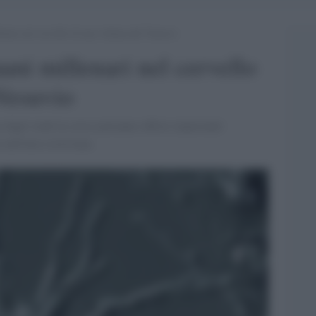
nari nel cervello di una vittima del Vesuvio
ani millenari nel cervello
 Vesuvio
 dagli studi in corso potranno offrire importanti
 nell'area vesuviana.