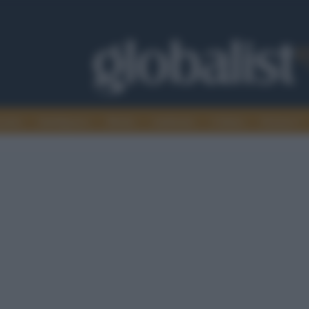
omia
Intelligence
Media
Ambiente
Cultura
Scienza