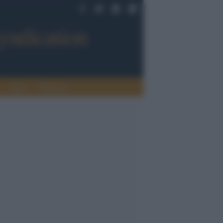
Sport
Tendenze