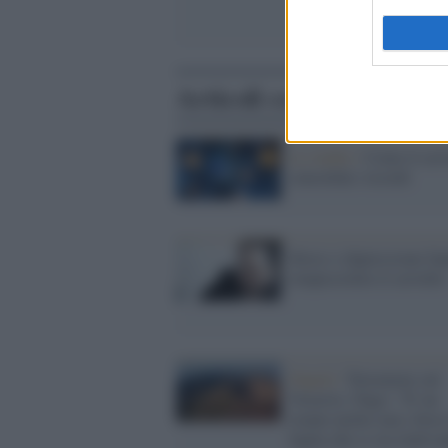
Articoli correlati
Lo studio /
Come il cerv
consolida i ricordi
Stress e depressione fa
rimpicciolire il cervello
Napoli /
Terremoto sul
Vesuvio, l'Ingv: "E' un
evento molto raro, forse 
faglia che si sta riattiv