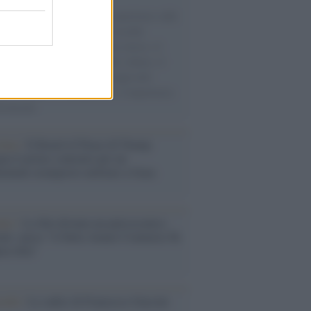
natore M5S racconta la sua esperienza sulle
e cariche di aiuti umanitari assalite
sercito israeliano. Una guerra atroce, il
ivo di disumanizzazione delle vittime, il
ismo del governo italiano e degli altri
ei, il ritorno al colonialismo. L'importanza
ovimenti.
tina /
Il Board of Peace di Trump
na il primo contratto per un
mentale avamposto militare a Gaza
nto /
La Sila diventa un palcoscenico
rale: nasce “A Farla Amare Comincia Tu
ra Sila”
cordo /
Le radici di Francesco Guccini