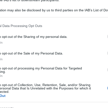
tion may also be disclosed by us to third parties on the IAB’s List of 
 that may further disclose it to other third parties.
 that this website/app uses one or more Google services and may gath
l Data Processing Opt Outs
including but not limited to your visit or usage behaviour. You may click 
 to Google and its third-party tags to use your data for below specifi
o opt-out of the Sharing of my personal data.
ogle consent section.
In
o di una vittima dell’esplosione del Vesuvio del 79
 sono stati trovati resti fossili di neuroni
o opt-out of the Sale of my Personal Data.
In
a contenuta in uno studio condotto in
logico di Ercolano dai ricercatori della Federico
to opt-out of processing my Personal Data for Targeted
ing.
zate, delle Università Roma Tre e la Statale di
In
to sulla prestigiosa rivista PLOS ONE. La
o opt-out of Collection, Use, Retention, Sale, and/or Sharing
ersonal Data that Is Unrelated with the Purposes for which it
i ricercatori – potrà essere utile anche per la
lected.
Out
rezione di una ricostruzione a ritroso delle varie