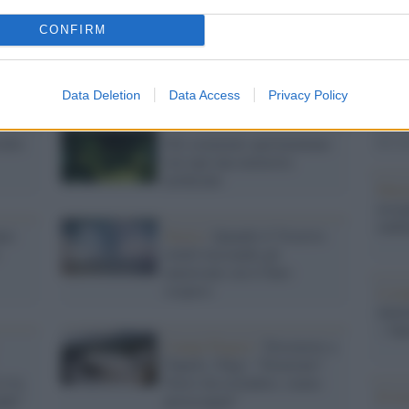
Il Se
CONFIRM
barch
dall'e
tentat
Data Deletion
Data Access
Privacy Policy
servil
europ
dei m
ello
Gli scienziati sperimentano
sui topi una memoria
artificiale
Pales
asseg
rudi
nno
Storia /
Quando il Vesuvio
eruttò lasciando gli
americani con il fiato
sospeso
L'eve
natu
– Ope
Campi Flegrei /
Terremoto a
Napoli, l'Ingv: "Eruzione?
è la
Non è da escludere, siamo
Il ri
ando"
preoccupati"