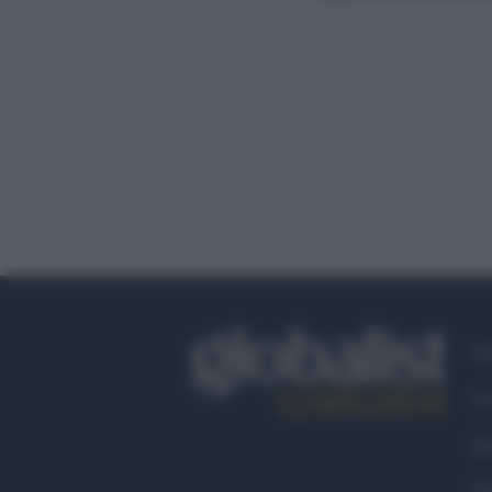
Ch
Co
Fa
Tw