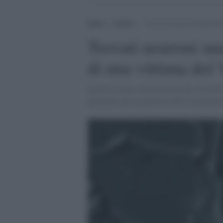
Home
>
Notizie
>
Trovati neuroni umani mille
Trovati neuroni um
di una vittima del
Queste ed altre informazioni che verranno
parametri per la gestione delle emergenze