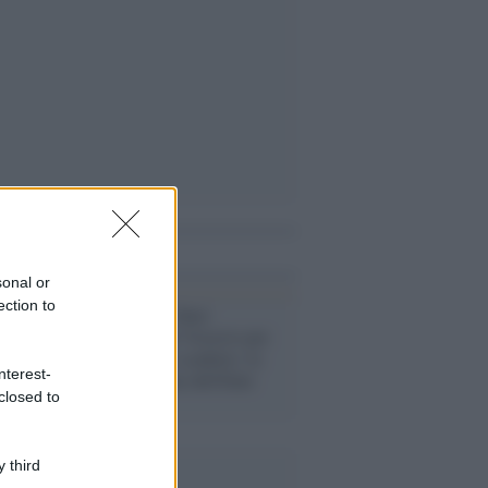
i anche
sonal or
ection to
Napoli /
Una 'finta'
esplosione del Vesuvio per
festeggiare lo scudetto: la
nterest-
preoccupazione dell'Ente
closed to
Parco
 third