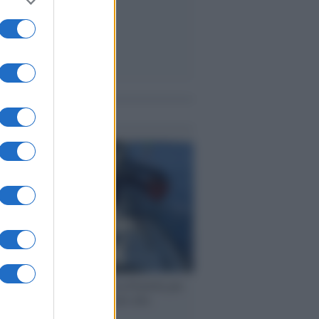
me notizie
ervista /
Marco Croatti e la Flottilla per
 le nostre vele gonfie grazie alla
vazione popolare