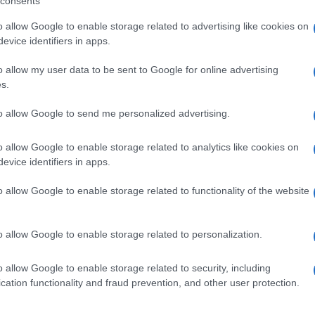
consents
pi di esposizione alle alte temperature e del
o allow Google to enable storage related to advertising like cookies on
no importanza non solo per l’archeologia e la
evice identifiers in apps.
ischio vulcanico. Queste ed altre informazioni
o allow my user data to be sent to Google for online advertising
s.
otranno offrire importanti parametri per la
a vesuviana.
Ulti
to allow Google to send me personalized advertising.
o allow Google to enable storage related to analytics like cookies on
evice identifiers in apps.
o allow Google to enable storage related to functionality of the website
pp
o allow Google to enable storage related to personalization.
o allow Google to enable storage related to security, including
L'int
cation functionality and fraud prevention, and other user protection.
Gaza:
solle