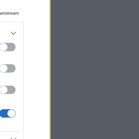
Downstream
er and store
to grant or
ed purposes