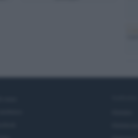
L'ann
Laure
Syndication
i siamo
ntributors
Globalist
cebook
Globalscie
itter
Globalsport