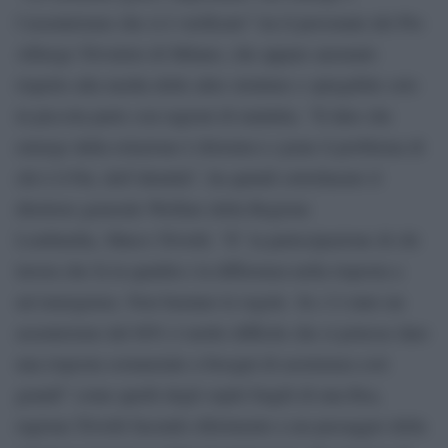
l’assenteismo che si è verificato” tra il personale del Pio
Albergo Trivulzio di Milano, che appare anomalo
rispetto alla media delle altre strutture e spiegabile solo
in piccola parte con ragioni di malattia. “Il dato che
emerge dalla relazione è distonico e pone il problema di
chi è il Pat, dell’identità”, ha quindi sottolineato il
direttore generale Welfare della Regione
Lombardia, Marco Trivelli. “E’ la partecipazione di chi
lavora che fa la qualità e la differenza nella risposta a
un’emergenza. Non bastano le regole. Se c’è stato un
assenteismo del 60% è molto difficile che si potesse dare
una risposta sostanziale a bisogni di assistenza così
grandi” come quelli degli ospiti fragili di una Rsa,
ragiona Trivelli facendo riferimento a un passaggio della