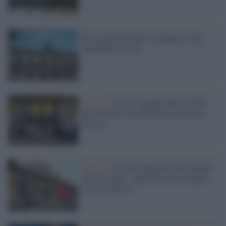
Il record di Modica: assenteisti 106
dipendenti su 126
Il caso /
Covid, i parenti delle vittime
del Trivulzio ora chiedono una nuova
perizia
Milano /
La preoccupazione dei parenti
del Trivulzio: "Speriamo non si ripeta
il bis di marzo"