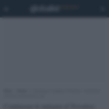
Home
>
Notizie
>
Continuano le indagini al Trivulzio: “assenteismo
anomalo nei giorni del Covid”
Continuano le indagini al Trivulzio: