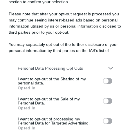
section to confirm your selection.
Vangelo /
La vita si intreccia con le paure come il giorno
succede alla notte
Please note that after your opt-out request is processed you
may continue seeing interest-based ads based on personal
information utilized by us or personal information disclosed to
third parties prior to your opt-out.
La scoperta /
Oplontis, le vittime dell’eruzione del Vesuvio
You may separately opt-out of the further disclosure of your
furono più numerose del previsto
personal information by third parties on the IAB’s list of
downstream participants.
Personal Data Processing Opt Outs
This information may also be disclosed by us to third parties
Il medagliere /
Europei di nuoto: Pellecani guida una super
on the IAB’s List of Downstream Participants that may further
I want to opt-out of the Sharing of my
Italia
disclose it to other third parties.
personal data.
Opted In
Please note that this website/app uses one or more Google
services and may gather and store information including but
I want to opt-out of the Sale of my
Personal Data.
not limited to your visit or usage behaviour. You may click to
Opted In
grant or deny consent to Google and its third-party tags to
use your data for below specified purposes in below Google
I want to opt-out of processing my
consent section.
Personal Data for Targeted Advertising.
Opted In