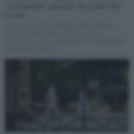
"assenteismo anomalo nei giorni del
Covid"
A farlo notare è Vittorio Demicheli, direttore sanitario
dell'Ats Città Metropolitana di Milano, durante la
presentazione a Palazzo Lombardia dell'esito dei lavori della
Commissione di verifica.