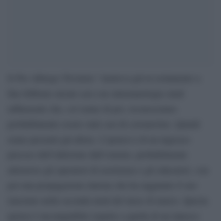
Il Pio Albergo Trivulzio “metteva già in isolamento a
fine febbraio alcuni casi con sintomatologia simil
influenzale che, col senno di poi, riconosciamo
probabilmente essere stati casi di coronavirus. Quindi
erano presenti già allora. L’ipotesi è di un ingresso
precoce dell’infezione dall’esterno, probabilmente
attraverso gli operatori di assistenza o gli educatori, con
poi una propagazione interna che ha raggiunto il suo
massimo nella seconda metà del mese di marzo. Questa
ipotesi è incompatibile rispetto a quella di un innesco