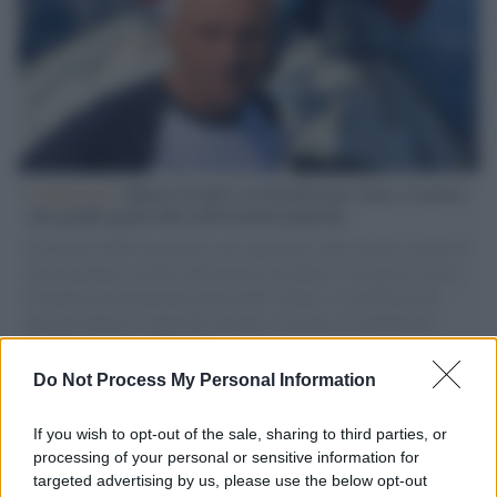
L'intervista /
Marco Croatti e la Flottilla per Gaza: le nostre
vele gonfie grazie alla sollevazione popolare
Il Senatore M5S racconta la sua esperienza sulle barche cariche di
aiuti umanitari assalite dall'esercito israeliano. Una guerra atroce,
il tentativo di disumanizzazione delle vittime, il servilismo del
governo italiano e degli altri europei, il ritorno al colonialismo.
L'importanza dei movimenti.
Do Not Process My Personal Information
Tel Aviv /
La “vittoria totale” di Israele significa una guerra
senza fine
If you wish to opt-out of the sale, sharing to third parties, or
processing of your personal or sensitive information for
targeted advertising by us, please use the below opt-out