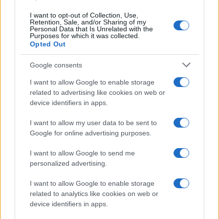
I want to opt-out of Collection, Use,
Retention, Sale, and/or Sharing of my
Personal Data that Is Unrelated with the
Purposes for which it was collected.
Opted Out
Syndication
Culture
Google consents
Salute
Globalist
I want to allow Google to enable storage
related to advertising like cookies on web or
Megachip
Globalscience
device identifiers in apps.
GiULia
Globalsport
I want to allow my user data to be sent to
Google for online advertising purposes.
Prima Pagina
I want to allow Google to send me
personalized advertising.
Giornale dello
Chi siamo
I want to allow Google to enable storage
Spettacolo
related to analytics like cookies on web or
Contributors
device identifiers in apps.
Wondernet