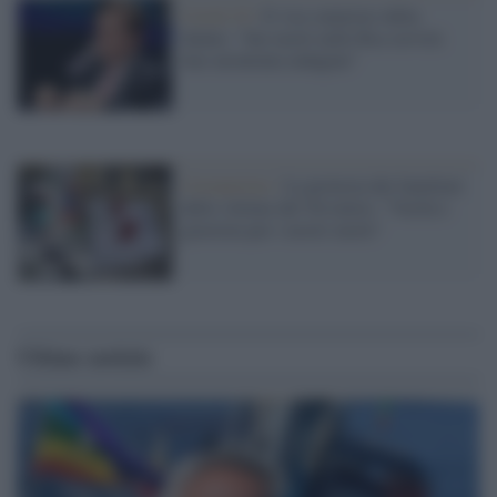
Covid-19 /
Il vice-ministro della
Salute: "Sui morti nelle Rsa servirà
fare un'attenta indagine"
Coronavirus /
La protesta dei familiari
delle vittime del Trivulzio: "Verità e
giustizia per i nostri morti"
Ultime notizie