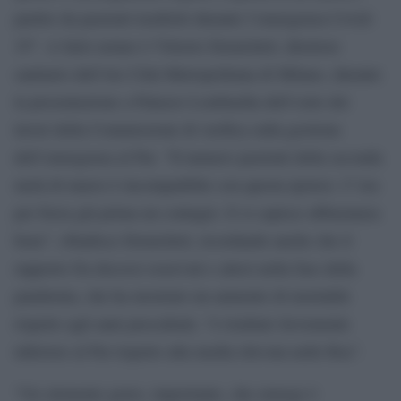
partito da pazienti trasferiti durante l’emergenza Covid-
19”. A farlo notare è Vittorio Demicheli, direttore
sanitario dell’Ats Città Metropolitana di Milano, durante
la presentazione a Palazzo Lombardia dell’esito dei
lavori della Commissione di verifica sulla gestione
dell’emergenza al Pat. “Il numero pazienti della seconda
metà di marzo è incompatibile con questa ipotesi. C’era
per forza già prima un contagio. E si capisce abbastanza
bene”, ribadisce Demicheli, ricordando anche che il
rapporto fra decessi osservati e attesi nella fase della
pandemia, che ha mostrato un aumento di mortalità
rispetto agli anni precedenti, “è risultato lievemente
inferiore al Pat rispetto alla media rilevata nelle Rsa”.
“Un elemento grave, importante, che emerge è