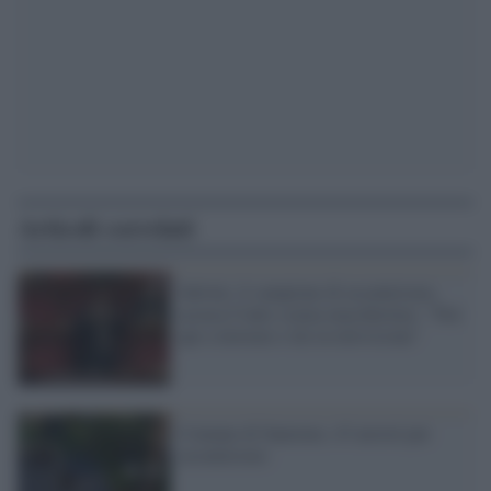
Articoli correlati
Salvini, il campione di assenteismo,
accusa Conte (senza mascherina): "Noi
qui a lavorare e lui in televisione"
Comune di Sanremo, 43 arresti per
assenteismo