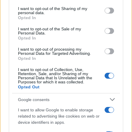
Il conflitto /
La mafia russa e l'arma del caos
on the IAB’s List of Downstream Participants that may further
I want to opt-out of the Sharing of my
disclose it to other third parties.
personal data.
Opted In
Please note that this website/app uses one or more Google
services and may gather and store information including but
I want to opt-out of the Sale of my
Personal Data.
not limited to your visit or usage behaviour. You may click to
Opted In
grant or deny consent to Google and its third-party tags to
use your data for below specified purposes in below Google
I want to opt-out of processing my
consent section.
Personal Data for Targeted Advertising.
Opted In
I want to opt-out of Collection, Use,
Retention, Sale, and/or Sharing of my
Personal Data that Is Unrelated with the
Purposes for which it was collected.
Opted Out
Syndication
Culture
Google consents
Salute
Globalist
I want to allow Google to enable storage
related to advertising like cookies on web or
Megachip
Globalscience
device identifiers in apps.