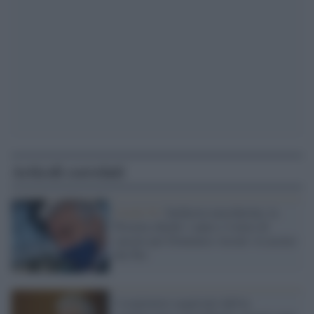
Articoli correlati
Covid-19 /
Inchiesta mascherine, la
Procura chiede 1 anno e 4 mesi di
carcere per Domenico Arcuri: le accuse
dei Pm
I respiratori acquistati dall'ex