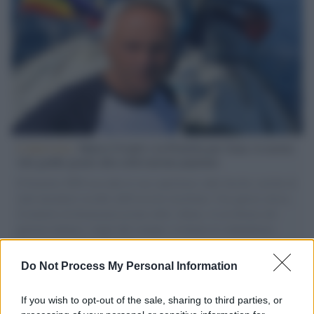
L'intervista /
Marco Croatti e la Flottilla per Gaza: le nostre
vele gonfie grazie alla sollevazione popolare
Il Senatore M5S racconta la sua esperienza sulle barche cariche di
aiuti umanitari assalite dall'esercito israeliano. Una guerra atroce,
il tentativo di disumanizzazione delle vittime, il servilismo del
governo italiano e degli altri europei, il ritorno al colonialismo.
L'importanza dei movimenti.
Do Not Process My Personal Information
L'inaugurazione /
Cuneo inaugura Esseci: il nuovo polo
culturale nell’ex ospedale di Santa Croce
If you wish to opt-out of the sale, sharing to third parties, or