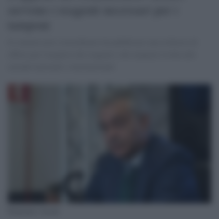
servono i reagenti necessari per i
tamponi
Il commissario straordinario ha pubblicato una richiesta di
offerta per l'acquisto dei reagenti e dei tamponi rivolta alle
aziende nazionali e internazionali
Domenico Arcuri