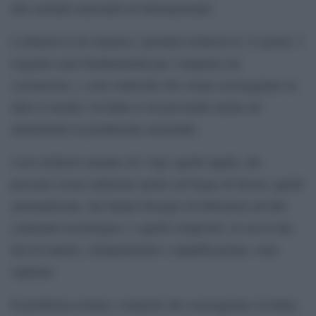
alle aziende nazionali ed internazionali.
L’obiettivo è di ottenere i prodotti richiesti in 15 giorni. I
reagenti sono fondamentali per i tamponi sul
coronavirus, e sono materiali che ormai scarseggiano in
tutto il mondo. In Italia si sta provando anche ad
aumentarne la produzione nazionale.
I test richiesti saranno di 3 tipi: quelli rapidi, che
possono essere utilizzati anche sul luogo di lavoro; quelli
automatizzati, che hanno bisogno di laboratori ad alto
contenuto tecnologico; e quelli compositi, in cui le due
fasi di analisi, estrapolazione e amplificazione, sono
separate.
Il problema restano i reagenti che scarseggiano in Italia,