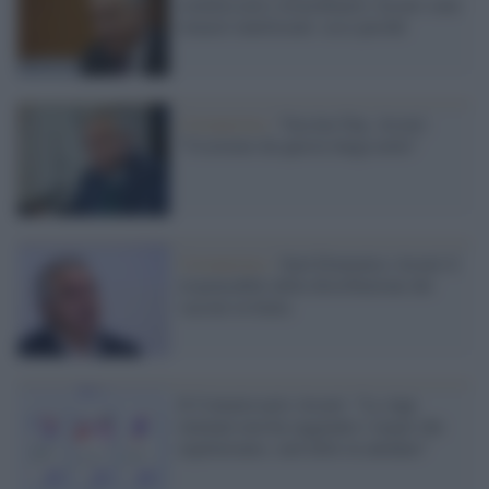
commissario straordinario Arcuri sono
rimasti inutilizzati: ecco perché
Coronavirus /
Vaccine Day, Arcuri:
"Usciremo da questa lunga notte"
Coronavirus /
Sarà Domenico Arcuri il
responsabile della distribuzione dei
vaccini in Italia
Il Commissario Arcuri: "La App
immuni non ha raggiunto i target che
aspettavamo, sarà utile in autunno"