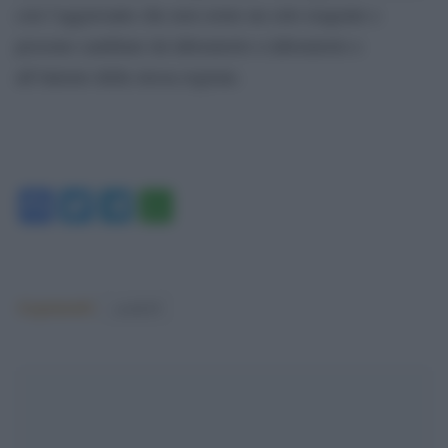
con l’aggravante che non esiste un solo reagente e
possono cambiare da laboratorio a laboratorio e
all’interno della stessa regione.
Facebook
Twitter
Telegram
WhatsApp
Argomenti:
covid-19