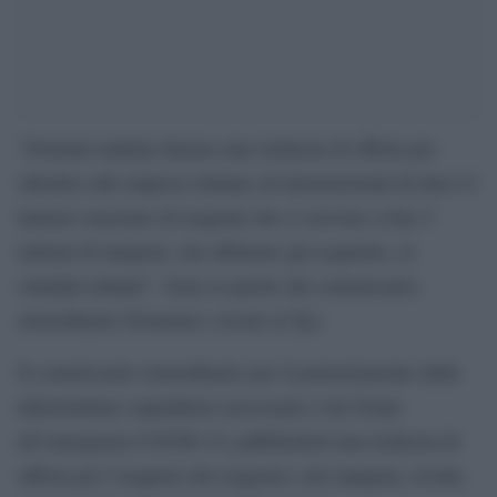
“Domani mattina faremo una richiesta di offerta per
chiedere alle imprese italiane ed internazionali di darci il
numero massimo di reagenti che ci servono a fare 5
milioni di tamponi, che abbiamo già acquisito, ai
cittadini italiani”. Sono le parole del commissario
straordinario Domenico Arcuri al Tg1.
Il commissario straordinario per il potenziamento delle
infrastrutture ospedaliere necessarie a far fronte
all’emergenza COVID-19, pubblicherà una richiesta di
offerta per l’acquisto dei reagenti e dei tamponi, rivolta