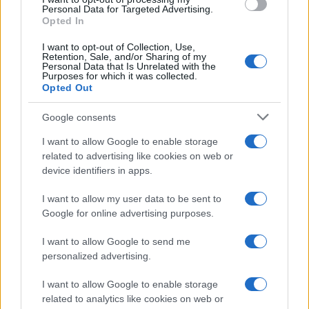
consent section.
Personal Data for Targeted Advertising.
Opted In
I want to opt-out of Collection, Use,
Retention, Sale, and/or Sharing of my
Personal Data that Is Unrelated with the
Purposes for which it was collected.
Opted Out
Syndication
Culture
Google consents
Salute
Globalist
I want to allow Google to enable storage
related to advertising like cookies on web or
Megachip
Globalscience
device identifiers in apps.
GiULia
Globalsport
I want to allow my user data to be sent to
Google for online advertising purposes.
Prima Pagina
I want to allow Google to send me
personalized advertising.
Giornale dello
Chi siamo
I want to allow Google to enable storage
Spettacolo
related to analytics like cookies on web or
Contributors