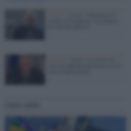
Covid-19 /
Arcuri : "Mascherine in
vendita a 50 centesimi, ora comincia
una sfida più difficile"
Covid-19 /
Arcuri: "La vittoria sul
virus non dipenderà dai decreti ma dai
nostri comportamenti"
Ultime notizie