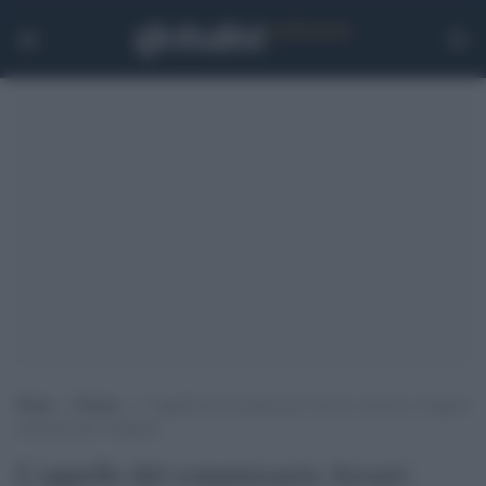
Home
>
Notizie
>
L’appello del commissario Arcuri: servono i reagenti
necessari per i tamponi
L'appello del commissario Arcuri: