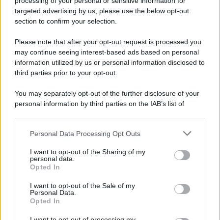
processing of your personal or sensitive information for
targeted advertising by us, please use the below opt-out
section to confirm your selection.
Democratici /
Primarie in Michigan, la vittoria "socialista"
Please note that after your opt-out request is processed you
may continue seeing interest-based ads based on personal
information utilized by us or personal information disclosed to
third parties prior to your opt-out.
L'album /
"Timeless", il nuovo album postumo di Prince
You may separately opt-out of the further disclosure of your
racconta quattro decenni di creatività
personal information by third parties on the IAB’s list of
downstream participants.
Personal Data Processing Opt Outs
This information may also be disclosed by us to third parties
Mondiale 2030: espansione, stadi del futuro e le sfide FIFA
on the IAB’s List of Downstream Participants that may further
I want to opt-out of the Sharing of my
disclose it to other third parties.
personal data.
Opted In
Please note that this website/app uses one or more Google
services and may gather and store information including but
I want to opt-out of the Sale of my
Personal Data.
not limited to your visit or usage behaviour. You may click to
Opted In
grant or deny consent to Google and its third-party tags to
use your data for below specified purposes in below Google
I want to opt-out of processing my