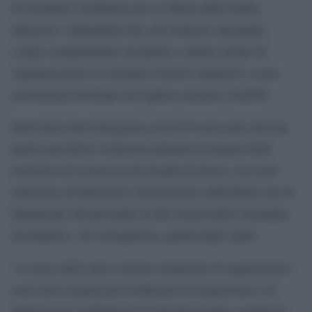
Il Comando Carabinieri per la Tutela della Salute,
attraverso i dipendenti Nas nel territorio nazionale,
svolge costantemente un’attenta e mirata azione di
vigilanza presso le strutture ricettive sanitarie e socio
assistenziali destinate ad ospitare anziani e disabili.
Dall’inizio dell’emergenza covid-19 sono state rilevate
anche specifiche violazioni attinenti il rispetto della
normativa di sicurezza dei luoghi di lavoro, sia come
mancanza di dispositivi di protezione individuale che di
formazione del personale al fine di prevenire la propria
incolumità e, di conseguenza, quella degli ospiti.
“A causa delle gravi carenze strutturali ed organizzative
sono stati eseguiti provvedimenti di sospensione e di
chiusura nei confronti di 15 attività ricettive, giudicate