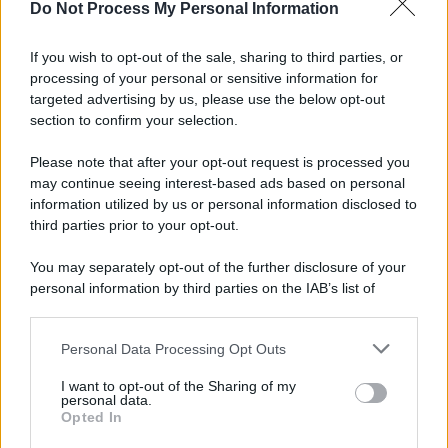
Do Not Process My Personal Information
Musica /
Al maestro Francesco Guccini
If you wish to opt-out of the sale, sharing to third parties, or
processing of your personal or sensitive information for
targeted advertising by us, please use the below opt-out
section to confirm your selection.
Il ricordo /
Quando Guccini raccontava le "Cronache
epafaniche": l'intervista all'artista che si definiva un
Please note that after your opt-out request is processed you
'narratore'
may continue seeing interest-based ads based on personal
information utilized by us or personal information disclosed to
third parties prior to your opt-out.
Lo studio /
Disinformazione russa e destra: anche la
You may separately opt-out of the further disclosure of your
macchina propagandistica di Putin dietro la crisi di Ceuta
personal information by third parties on the IAB’s list of
downstream participants.
Personal Data Processing Opt Outs
This information may also be disclosed by us to third parties
Tendenze /
Sale il numero degli acquisti online in Europa e
on the IAB’s List of Downstream Participants that may further
I want to opt-out of the Sharing of my
aumentano le vendite di articoli second hand
disclose it to other third parties.
personal data.
Opted In
Please note that this website/app uses one or more Google