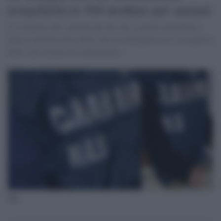
irregolarità in 104 strutture per anziani
E' il bilancio dei controlli dei Nas che, a partire da febbraio,
dopo la dichiarazione dello stato di emergenza ed il susseguirsi
delle varie misure di contenimento
Nas