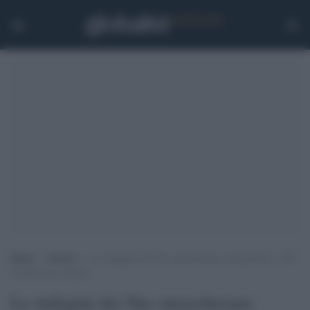
Home
>
Notizie
>
Le indagini dei Nas smascherano irregolarità in 104
strutture per anziani
Le indagini dei Nas smascherano