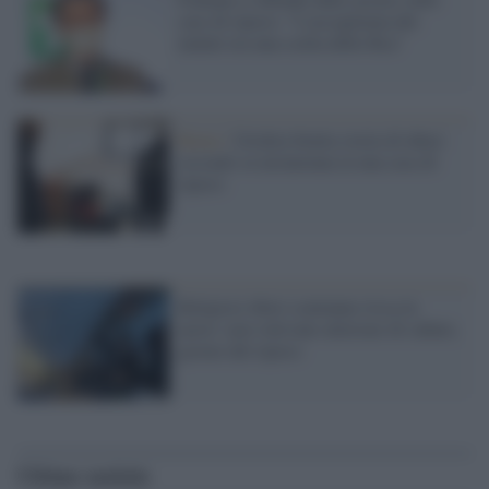
case di riposo: "L'accoglienza dei
malati era una scelta delle Rsa"
Roma /
Un'altra brutta storia di abusi
sessuali su un'anziana in una casa di
riposo
Religiosi ebrei scatenano rissa in
aereo: non volevano atterrare di sabato,
giorno del riposo
Ultime notizie