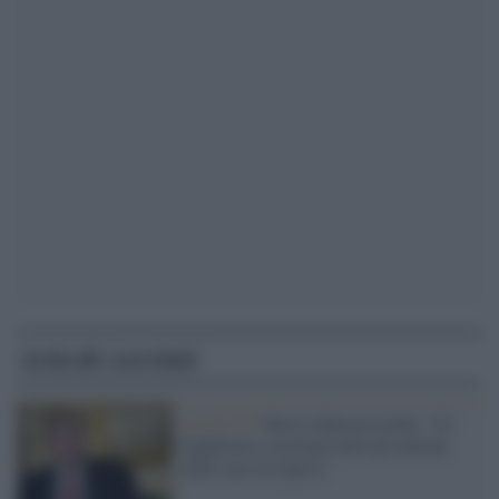
Articoli correlati
Covid-19 /
Boris Johnson esulta: "In
Inghilterra vaccinati tutti gli anziani
nelle case di riposo"