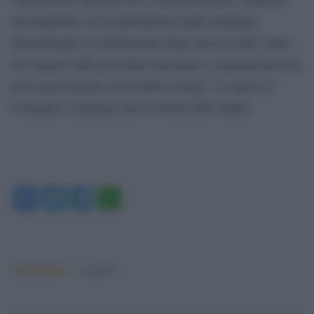
incompatibili con la permanenza degli alloggiati,
determinando il trasferimento degli stessi in altri centri,
nel rispetto delle procedure nazionali e regionali previste
per la prevenzione di possibili contagi”, fa sapere il
Comando Carabinieri per la Tutela della Salute.
Facebook
Twitter
Telegram
WhatsApp
Argomenti:
covid-19