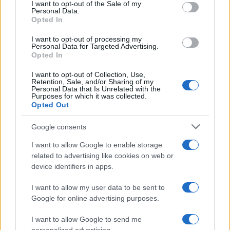
services and may gather and store information including but
I want to opt-out of the Sale of my
Personal Data.
not limited to your visit or usage behaviour. You may click to
Opted In
grant or deny consent to Google and its third-party tags to
use your data for below specified purposes in below Google
I want to opt-out of processing my
consent section.
Personal Data for Targeted Advertising.
Opted In
I want to opt-out of Collection, Use,
Retention, Sale, and/or Sharing of my
Personal Data that Is Unrelated with the
Purposes for which it was collected.
Opted Out
Syndication
Culture
Google consents
Salute
Globalist
I want to allow Google to enable storage
related to advertising like cookies on web or
Megachip
Globalscience
device identifiers in apps.
GiULia
Globalsport
I want to allow my user data to be sent to
Google for online advertising purposes.
Prima Pagina
I want to allow Google to send me