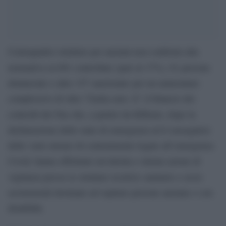
Centoquattro strutture per anziani non conformi alla
normativa su 601 controllate (pari al 17%), 61 persone
denunciate e altre 157 sanzionate per un ammontare
complessivo di oltre 72mila euro. E’ il bilancio dei
controlli dei Nas che, a partire da febbraio, dopo la
dichiarazione dello stato di emergenza ed il susseguirsi
delle varie misure di contenimento legate all’emergenza
Covid, hanno effettuato un’attenta e mirata azione di
vigilanza presso le strutture ricettive sanitarie e socio
assistenziali destinate ad ospitare persone anziane e con
disabilità.