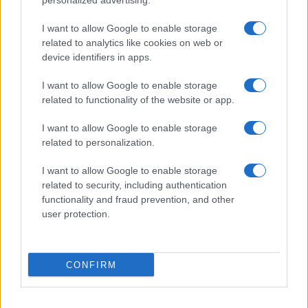
personalized advertising.
Giornale dello
Chi siamo
I want to allow Google to enable storage
Spettacolo
related to analytics like cookies on web or
Contributors
device identifiers in apps.
Wondernet
Facebook
I want to allow Google to enable storage
Giuliana Sgrena
related to functionality of the website or app.
Twitter
I want to allow Google to enable storage
Google News
related to personalization.
Mastodon
I want to allow Google to enable storage
related to security, including authentication
Cookie Policy
functionality and fraud prevention, and other
user protection.
Preferenze Privacy
CONFIRM
©2021 Globalist.it • All right reserved.