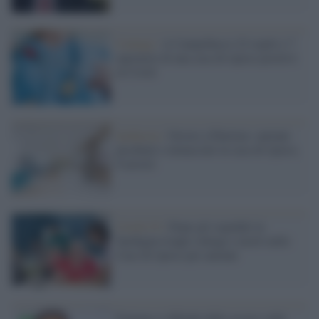
Contagi /
A Campobasso 22 ospiti e 7
operatori di una casa di riposo positivi
al Covid
Inchiesta /
Orrore a Palermo: anziani
picchiati e minacciati in casa di riposo,
6 arresti
Covid-19 /
Dopo gli ospedali in
Sardegna troppi contagi e morti nelle
Case di riposo per anziani
Fontana si difende dalle accuse sulle