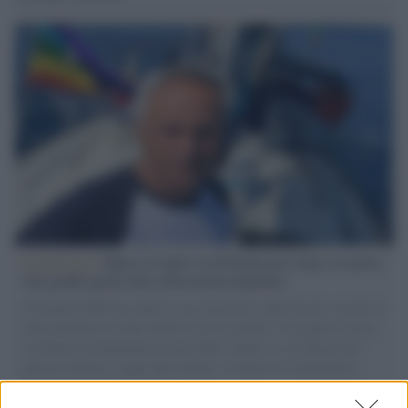
L'intervista /
Marco Croatti e la Flottilla per Gaza: le nostre
vele gonfie grazie alla sollevazione popolare
Il Senatore M5S racconta la sua esperienza sulle barche cariche di
aiuti umanitari assalite dall'esercito israeliano. Una guerra atroce,
il tentativo di disumanizzazione delle vittime, il servilismo del
governo italiano e degli altri europei, il ritorno al colonialismo.
L'importanza dei movimenti.