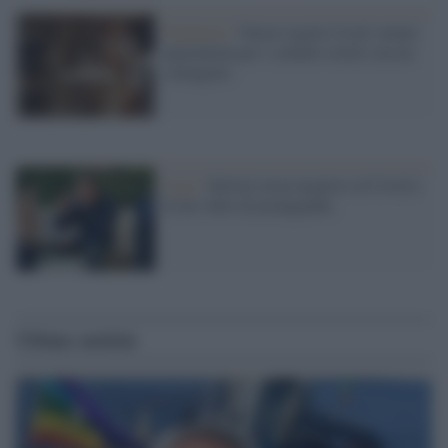
Pandemia /
Nuove regole Covid: niente
quarantena per i contatti stretti con un
contagiato
Lega /
Salvini torna negativo al Covid e
fa un video di propaganda
Ultime notizie