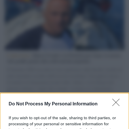
L'intervista /
Marco Croatti e la Flottilla per Gaza: le nostre
vele gonfie grazie alla sollevazione popolare
Il Senatore M5S racconta la sua esperienza sulle barche cariche di
aiuti umanitari assalite dall'esercito israeliano. Una guerra atroce,
il tentativo di disumanizzazione delle vittime, il servilismo del
governo italiano e degli altri europei, il ritorno al colonialismo.
L'importanza dei movimenti.
Do Not Process My Personal Information
L'attesa /
Un estate di calcio: tra Mondiali e Serie A
If you wish to opt-out of the sale, sharing to third parties, or
processing of your personal or sensitive information for