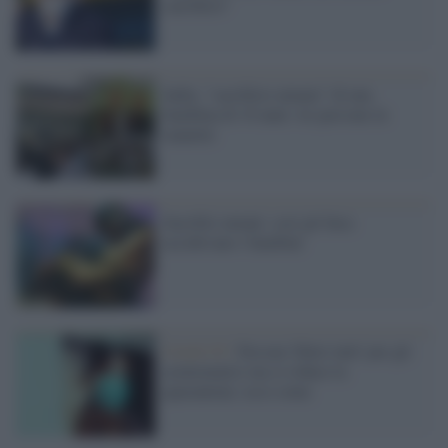
sacrificio"
India, "sacrificio umano" di una
bambina di 10 anni: tre persone in
manette
Sacrifici umani: così gli Inca
uccidevano i bambini
Covid-19 /
Nessun 'liberi tutti' per gli
asintomatici ma si riduce la
quarantena: ecco come