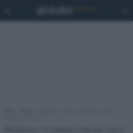
Home
>
Notizie
>
Pregliasco: “I risultati ci dicono che il nostro
sacrificio sta servendo”
Pregliasco: "I risultati ci dicono che il