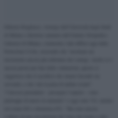
Fabrizio Pregliasco, virologo dell’Università degli Studi
di Milano e direttore sanitario dell’Istituto Ortopedico
Galeazzi di Milano, commenta i dati diffusi oggi dalla
Protezione Civile, asserendo che “mostrano un
incremento ancora più rallentato dei contagi. Anche se è
ancora presto per fare delle valutazioni, questo ci
suggerisce che il sacrificio che stiamo facendo sta
servendo, e che vale la pena di andare avanti”.
“I decessi giornalieri – prosegue l’esperto – sono
purtroppo di nuovo in aumento” e oggi sono 743, mentre
ieri erano 601 e domenica 651. “Ma sono ancora
l’effetto di una circolazione del virus che risale a oltre