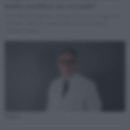
nostro sacrificio sta servendo"
Parla Fabrizio Pregliasco, virologo dell'Università degli Studi
di Milano e direttore sanitario dell'Istituto Ortopedico
Galeazzi di Milano
Pregliasco