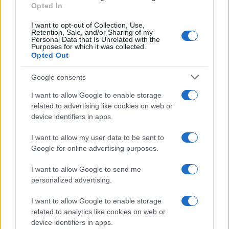
Opted In
I want to opt-out of Collection, Use,
Retention, Sale, and/or Sharing of my
Personal Data that Is Unrelated with the
Purposes for which it was collected.
Opted Out
Syndication
Culture
Google consents
Salute
Globalist
I want to allow Google to enable storage
related to advertising like cookies on web or
Megachip
Globalscience
device identifiers in apps.
GiULia
Globalsport
I want to allow my user data to be sent to
Google for online advertising purposes.
Prima Pagina
I want to allow Google to send me
personalized advertising.
Giornale dello
Chi siamo
I want to allow Google to enable storage
Spettacolo
related to analytics like cookies on web or
Contributors
device identifiers in apps.