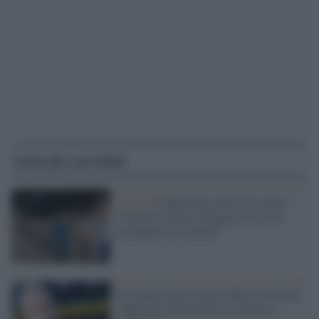
Articoli correlati
Covid /
L'infermiera che fa i vaccini:
"Lavorerò anche a Pasqua, corsa per
proteggere gli anziani"
Il commissario Arcuri, Paese stremato:
"Speriamo che Natale sia l'ultimo