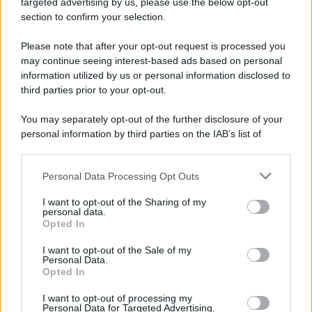
targeted advertising by us, please use the below opt-out
section to confirm your selection.
Musica /
Al maestro Francesco Guccini
Please note that after your opt-out request is processed you
may continue seeing interest-based ads based on personal
information utilized by us or personal information disclosed to
third parties prior to your opt-out.
Il ricordo /
Quando Guccini raccontava le "Cronache
You may separately opt-out of the further disclosure of your
epafaniche": l'intervista all'artista che si definiva un
personal information by third parties on the IAB’s list of
'narratore'
downstream participants.
Personal Data Processing Opt Outs
This information may also be disclosed by us to third parties
Lo studio /
Disinformazione russa e destra: anche la
on the IAB’s List of Downstream Participants that may further
I want to opt-out of the Sharing of my
macchina propagandistica di Putin dietro la crisi di Ceuta
disclose it to other third parties.
personal data.
Opted In
Please note that this website/app uses one or more Google
services and may gather and store information including but
I want to opt-out of the Sale of my
Personal Data.
not limited to your visit or usage behaviour. You may click to
Opted In
grant or deny consent to Google and its third-party tags to
use your data for below specified purposes in below Google
I want to opt-out of processing my
consent section.
Personal Data for Targeted Advertising.