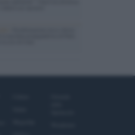
ache epafaniche": l'intervista all'artista
i definiva un 'narratore'
udio /
Disinformazione russa e destra:
 la macchina propagandistica di Putin
o la crisi di Ceuta
Culture
Giornale
dello
Salute
Spettacolo
Megachip
nce
Wondernet
GiULia