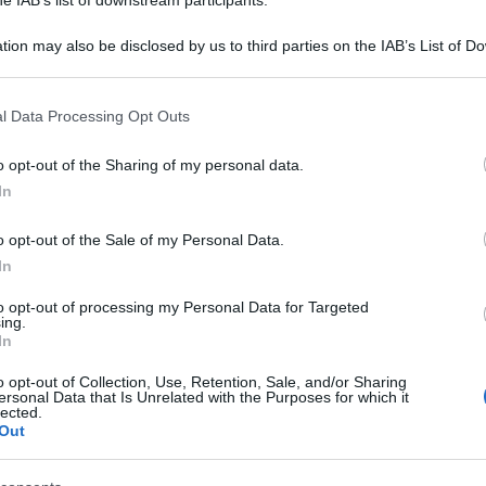
tion may also be disclosed by us to third parties on the IAB’s List of 
 that may further disclose it to other third parties.
 that this website/app uses one or more Google services and may gath
l Data Processing Opt Outs
including but not limited to your visit or usage behaviour. You may click 
 to Google and its third-party tags to use your data for below specifi
o opt-out of the Sharing of my personal data.
ogle consent section.
In
 il virus mentre aiutava gli altri: un operatore
izio alla Soreu, la centrale operativa
o opt-out of the Sale of my Personal Data.
In
, ospedale al centro dell’emergenza
sa dopo essere stato contagiato dal Covid-19.
to opt-out of processing my Personal Data for Targeted
ing.
In
o opt-out of Collection, Use, Retention, Sale, and/or Sharing
che raccoglie le chiamate di emergenza anche da
ersonal Data that Is Unrelated with the Purposes for which it
lected.
 – era stata chiusa e sanificata, anche perché
Out
intomi ed erano stati a casa. Le chiamate erano