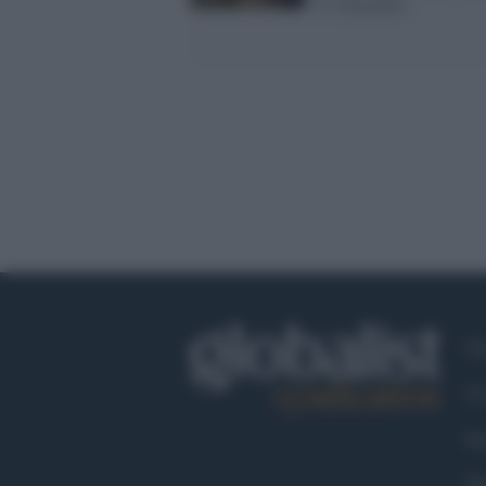
27 settembre
Ch
Co
Fa
Tw