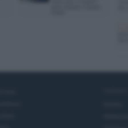
vestiti usati: la scoperta
"Cron
questa mattina a Canonica
che s
d'Adda
Lo st
anche
dietr
Syndication
i siamo
ntributors
Globalist
cebook
Globalscie
itter
Globalsport