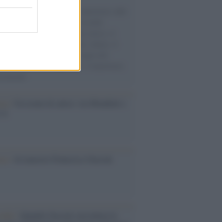
natore M5S racconta la sua esperienza sulle
e cariche di aiuti umanitari assalite
sercito israeliano. Una guerra atroce, il
ivo di disumanizzazione delle vittime, il
ismo del governo italiano e degli altri
ei, il ritorno al colonialismo. L'importanza
ovimenti.
esa /
Un estate di calcio: tra Mondiali e
e A
ca /
Al maestro Francesco Guccini
cordo /
Quando Guccini raccontava le