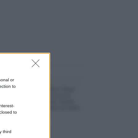
i anche
sonal or
ection to
Bergamo /
Medico 70enne
arrestato con l'accusa di
violenza sessuale: almeno
nterest-
sei pazienti hanno raccontato
closed to
gli abusi
 third