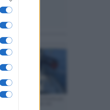
me notizie
ervista /
Marco Croatti e la Flottilla per
 le nostre vele gonfie grazie alla
vazione popolare