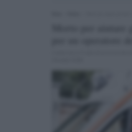
Home
>
Notizie
>
Morto per aiutare gli altri
Morto per aiutare g
per un operatore d
L'uomo aveva 47 anni ed era in servizio al
Giovanni XXIII