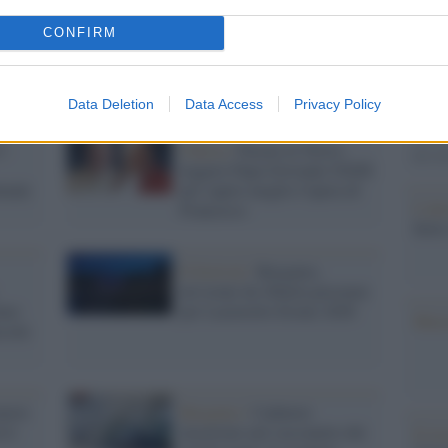
Il Se
CONFIRM
barch
dall'e
tentat
Data Deletion
Data Access
Privacy Policy
servil
europ
':
Chiesa /
Pacem in Terris:
dei m
leggere Papa Giovanni XXIII
tuale
per capire meglio l'opera di
L'att
Francesco
Seri
Il festival /
Bergamo,
un’estate da 20mila presenze
lare
per Lazzeretto Estate 2026
Musi
ccole
nuovo
Bergamo /
Cadavere
 il
incastrato nel cassonetto dei
Il ri