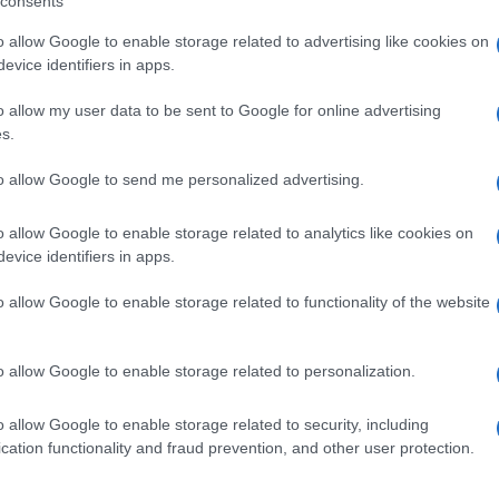
consents
barde.
o allow Google to enable storage related to advertising like cookies on
evice identifiers in apps.
o allow my user data to be sent to Google for online advertising
s.
pp
Ulti
to allow Google to send me personalized advertising.
o allow Google to enable storage related to analytics like cookies on
 20mila presenze per Lazzeretto Estate 2026
evice identifiers in apps.
o allow Google to enable storage related to functionality of the website
o allow Google to enable storage related to personalization.
o allow Google to enable storage related to security, including
L'int
cation functionality and fraud prevention, and other user protection.
Gaza:
solle