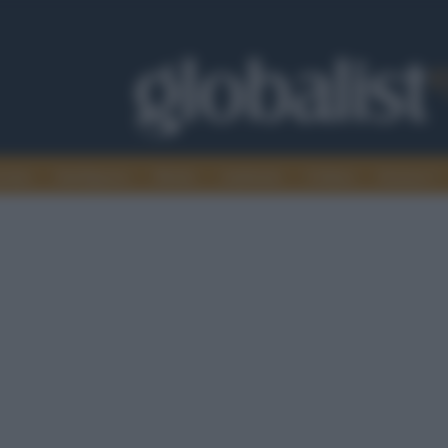
omia
Intelligence
Media
Ambiente
Cultura
Scienza