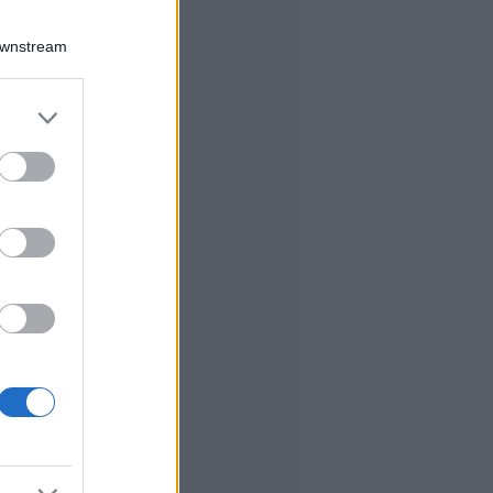
Downstream
er and store
to grant or
ed purposes