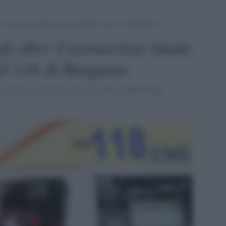
: Coronavirus fatale per un operatore del 118 di Bergamo
li altri: Coronavirus fatale
el 118 di Bergamo
la Soreu, la centrale operativa dell'ospedale Papa