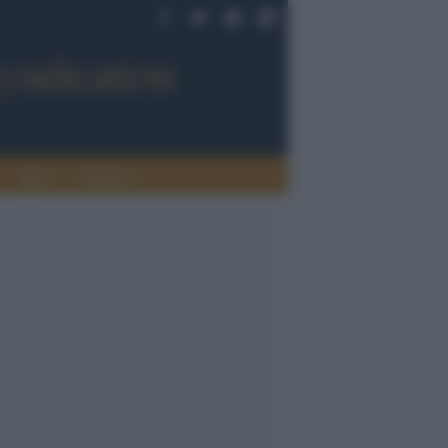
Sport
Tendenze