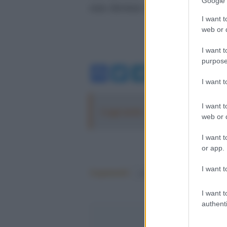
Google 
state dirottate ad altre centrali lom
I want t
web or d
I want t
purpose
Facebook
Twitter
Telegram
WhatsA
I want 
I want t
Leggi anche:
Bergamo, un’estate da
web or d
I want t
or app.
I want t
Argomenti:
covid-19
Salute
I want t
authenti