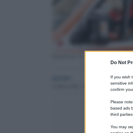
Operatori del 118
Do Not Pr
globalist
If you wish 
sensitive in
14 Marzo 2020 - 15.23
confirm your
Please note
based ads b
third parties
You may sepa
parties on t