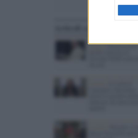
Articoli correlati
Chiesa /
'Pacem in terris
perché l'enciclica di
Giovanni XXIII è più at
che mai
Ancona /
La svolta di
Lamorgese sulla droga:
arresto e custodia caute
anche per chi spaccia pi
quantità
L'evento /
Bergamo, il 
Museo Diocesano aprirà