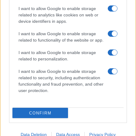
Giornale dello
Chi siamo
I want to allow Google to enable storage
Spettacolo
related to analytics like cookies on web or
Contributors
device identifiers in apps.
Wondernet
Facebook
I want to allow Google to enable storage
Giuliana Sgrena
related to functionality of the website or app.
Twitter
I want to allow Google to enable storage
Google News
related to personalization.
Mastodon
I want to allow Google to enable storage
related to security, including authentication
Cookie Policy
functionality and fraud prevention, and other
user protection.
Preferenze Privacy
CONFIRM
©2021 Globalist.it • All right reserved.
Data Deletion
Data Access
Privacy Policy
Syndication