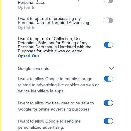
Personal Data.
not limited to your visit or usage behaviour. You may click to
Opted In
grant or deny consent to Google and its third-party tags to
use your data for below specified purposes in below Google
I want to opt-out of processing my
consent section.
Personal Data for Targeted Advertising.
Opted In
I want to opt-out of Collection, Use,
Retention, Sale, and/or Sharing of my
Personal Data that Is Unrelated with the
Purposes for which it was collected.
Opted Out
Syndication
Culture
Google consents
Salute
Globalist
I want to allow Google to enable storage
related to advertising like cookies on web or
Megachip
Globalscience
device identifiers in apps.
GiULia
Globalsport
I want to allow my user data to be sent to
Google for online advertising purposes.
Prima Pagina
I want to allow Google to send me
personalized advertising.