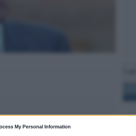
Legg
ocess My Personal Information