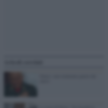
Articoli correlati
Chavez: sono totalmente guarito dal
cancro
La storia di Marta: "Sto facendo la