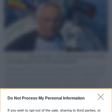
L'intervista /
Marco Croatti e la Flottilla per Gaza: le nostre
vele gonfie grazie alla sollevazione popolare
Il Senatore M5S racconta la sua esperienza sulle barche cariche di
aiuti umanitari assalite dall'esercito israeliano. Una guerra atroce,
il tentativo di disumanizzazione delle vittime, il servilismo del
governo italiano e degli altri europei, il ritorno al colonialismo.
L'importanza dei movimenti.
Do Not Process My Personal Information
Perché i centri di intrattenimento per famiglie investono in
attrazioni ad alta tecnologia
If you wish to opt-out of the sale, sharing to third parties, or