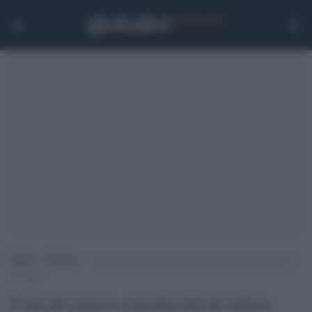
Home
>
Notizie
>
Cura il cancro con decotti di ortica: donna muore a
34 anni
Cura il cancro con decotti di ortica: