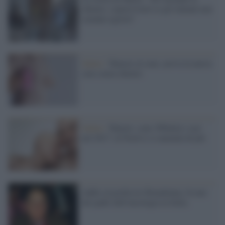
chemio, sopravviverò se gli italiani non
saranno egoisti"
Salute /
Tumore al seno, arriva la nuova
cura senza chemio
Salute /
Tumori, sono 369mila i casi
nel 2017: al Nord ci si ammala di più
Addio al professor Bonadonna, fu uno
dei padri dell'oncologia in Italia