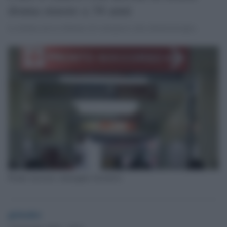
donna muore a 34 anni
La donna aveva rifiutato di sottoporsi alla chemioterapia.
Pronto soccorso, immagine d'archivio
globalist