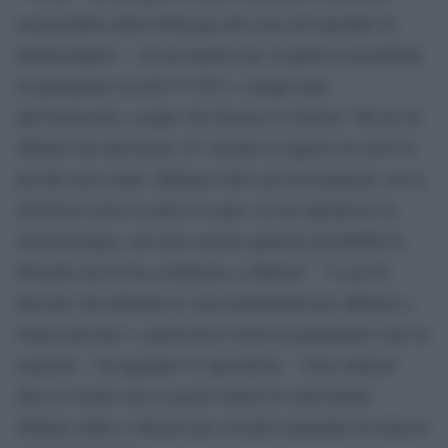
responsabile della Chirurgia del seno all’ospedale di
Santarcangelo – era un tumore per il quale la possibilità
di guarigione era del 93-95% a cinque anni
dall’intervento, a patto che facesse la chemio. Ma lei ha
rifiutato fin dall’inizio. E’ tornata in reparto tre mesi fa
perchè stava male: abbiamo fatto gli accertamenti, ma le
metastasi erano in tutto il corpo. Le ho riproposto la
chemioterapia, avevamo ancora qualche possibilità di
fermarle ma lei ha continuato a rifiutare”. “I casi di
persone che rifiutano le cure tradizionali per affidarsi a
strane persone e a pericolose teorie di guarigione sono in
aumento – ha aggiunto lo specialista -. Sono almeno
dieci le donne che in questi ultimi tre anni hanno
rifiutato radio e chemio pur essendo ammalate di tumore: