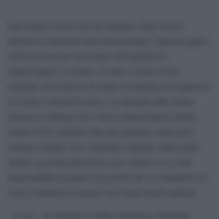
Una donna è morta ieri nel riminese, dopo essersi
rifiutata di sottoporsi alla chemioterapia. Operata quattro
anni fa al seno per un tumore all’ospedale di
Santarcangelo, la donna, 34 anni e madre di due
bambini, aveva deciso di curare la malattia con impacchi
di ricotta e decotti di ortica. La famiglia della donna
insieme al chirurgo che l’aveva operata hanno tentato
invano di far cambiare idea alla paziente, senza però
ottenere risultati. Ora i familiari vogliono capire quali
strade si possono percorrere, per valutare se ci sono
responsabilità da parte di un uomo che la consigliava su
come combattere il tumore con strani rimedi naturali.
“Il suo – ha spiegato il dottor Domenico Samorani,