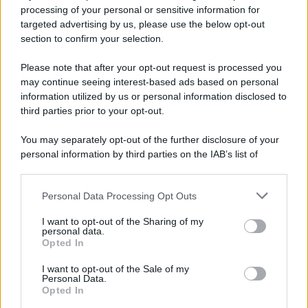
processing of your personal or sensitive information for
targeted advertising by us, please use the below opt-out
section to confirm your selection.
Il conflitto /
La mafia russa e l'arma del caos
Please note that after your opt-out request is processed you
may continue seeing interest-based ads based on personal
information utilized by us or personal information disclosed to
third parties prior to your opt-out.
Tel Aviv /
Netanyahu si smarca da Trump: "Israele farà tutto
You may separately opt-out of the further disclosure of your
quello che è necessario per la sua sicurezza"
personal information by third parties on the IAB’s list of
downstream participants.
Personal Data Processing Opt Outs
This information may also be disclosed by us to third parties
La riflessione /
Pace, disarmo e Ucraina: il centrosinistra
on the IAB’s List of Downstream Participants that may further
I want to opt-out of the Sharing of my
non trasformi il riarmo europeo in una battaglia interna per
disclose it to other third parties.
personal data.
le primarie
Opted In
Please note that this website/app uses one or more Google
services and may gather and store information including but
I want to opt-out of the Sale of my
Personal Data.
not limited to your visit or usage behaviour. You may click to
Opted In
grant or deny consent to Google and its third-party tags to