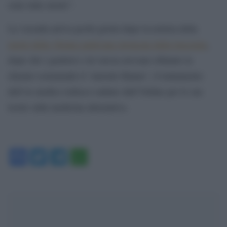
sono tutte morte”.
La vicenda arriva pochi giorni dopo la notizia della
morte della 18enne padovana stroncata dalla leucemia
,
dopo che i genitori e lei stessa avevano rifiutato la
chemio sostenendo il ‘metodo Hamer’, il trattamento
dell’ex medico tedesco radiato dall’Ordine per le sue
teorie sulla medicina alternativa.
Facebook
Twitter
Telegram
WhatsApp