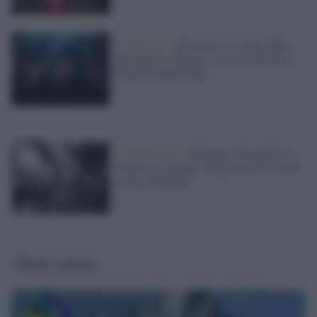
L'intervista /
Resistere al vuoto della
provincia e colmarlo: il caso dell’Aps
People Involvement
L'anniversario /
Bologna, 46 anni fa la
bomba in stazione che provocò 85 morti
e oltre 200 feriti
Ultime notizie