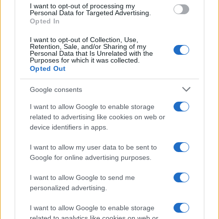
use your data for below specified purposes in below Google
I want to opt-out of processing my
consent section.
Personal Data for Targeted Advertising.
Opted In
I want to opt-out of Collection, Use,
Retention, Sale, and/or Sharing of my
Personal Data that Is Unrelated with the
Purposes for which it was collected.
Opted Out
Syndication
Culture
Google consents
Salute
Globalist
I want to allow Google to enable storage
related to advertising like cookies on web or
Megachip
Globalscience
device identifiers in apps.
GiULia
Globalsport
I want to allow my user data to be sent to
Google for online advertising purposes.
Prima Pagina
I want to allow Google to send me
personalized advertising.
Giornale dello
Chi siamo
I want to allow Google to enable storage
Spettacolo
related to analytics like cookies on web or