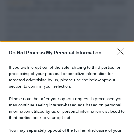
L'intervista /
Marco Croatti e la Flottilla per Gaza: le nostre
vele gonfie grazie alla sollevazione popolare
Il Senatore M5S racconta la sua esperienza sulle barche cariche di
aiuti umanitari assalite dall'esercito israeliano. Una guerra atroce,
il tentativo di disumanizzazione delle vittime, il servilismo del
governo italiano e degli altri europei, il ritorno al colonialismo.
L'importanza dei movimenti.
Do Not Process My Personal Information
Il caso /
Trump ha quasi esaurito l'arsenale Usa, ma il
tycoon smentisce
If you wish to opt-out of the sale, sharing to third parties, or
processing of your personal or sensitive information for
targeted advertising by us, please use the below opt-out
section to confirm your selection.
Cisgiordania /
L’esercito israeliano si ritira dal campo
profughi di Qalandiya dopo tre giorni di violenze contro i
Please note that after your opt-out request is processed you
palestinesi
may continue seeing interest-based ads based on personal
information utilized by us or personal information disclosed to
third parties prior to your opt-out.
Giornalismo /
Addio a Stefano Marcelli, colonna della Rai
You may separately opt-out of the further disclosure of your
di Firenze e dirigente dell'Usigrai