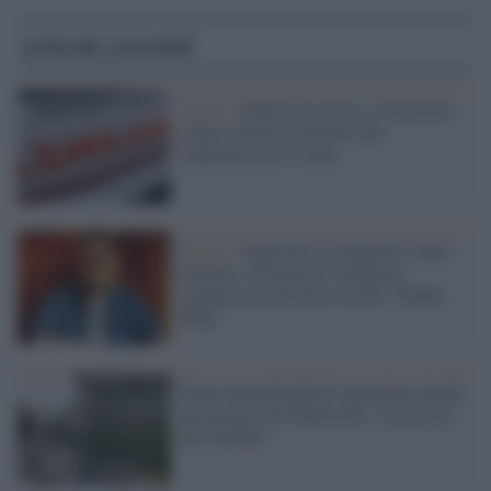
Articoli correlati
Napoli /
Malore in classe a Giugliano,
muore improvvisamente una
studentessa di 15 anni
Napoli /
Sparatoria a Giugliano: feriti
Gennaro e Francesco Giappone,
cantante neomelodico in arte "Kekko
Dany"
Puzza nauseabonda di spazzatura invade
un paesino nel Napoletano: la protesta
dei cittadini