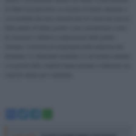
di rifiuti non pericolosi, in assenza di analisi adeguate e
con modalità che non consentivano di conservare traccia
delle partite di rifiuto gestite e non consentivano a terzi
di conoscere l’effettiva composizione delle partite
ottenute; l’esistenza di irregolarità nella redazione dei
formulari. Le allarmanti modalità, le circostanze adottate
e la gravità delle condotte hanno pertanto evidenziato un
concreto danno per l’ambiente.
Facebook
Twitter
Telegram
WhatsApp
Leggi anche:
Joseph Capriati celebra vent’anni di