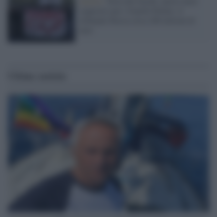
Acerra /
Terra dei fuochi, nuovo maxi
sequestro per i fratelli Pellini: il
tribunale blocca circa 200 milioni di
euro
Ultime notizie