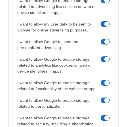
Globalist
I want to allow Google to enable storage
related to advertising like cookies on web or
Megachip
Globalscience
device identifiers in apps.
GiULia
Globalsport
I want to allow my user data to be sent to
Google for online advertising purposes.
Prima Pagina
I want to allow Google to send me
personalized advertising.
Giornale dello
Chi siamo
I want to allow Google to enable storage
Spettacolo
related to analytics like cookies on web or
Contributors
device identifiers in apps.
Wondernet
Facebook
I want to allow Google to enable storage
Giuliana Sgrena
related to functionality of the website or app.
Twitter
I want to allow Google to enable storage
Google News
related to personalization.
Mastodon
I want to allow Google to enable storage
related to security, including authentication