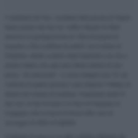
I carabinieri del Noe, coordinati dalla procura di Napoli,
hanno portato alla luce un traffico illegale di rifiuti
attraverso la predisposizione di “falsi documenti di
trasporto e falsi certificati di analisi” nel Comune di
Giugliano. Quello scoperto dagli inquirenti è un vero e
proprio impero che ogni anno fattura milioni di euro
presso “siti autorizzati”. A essere indagati sono 39: nei
confronti di quattro persone è stato disposto l’obbligo di
dimora nel comune di residenza. Sequestrate anche le
due cave, la San Severino e la Neos di Giugliano in
Campania, oltre ai mezzi di diversi ditte, aree di
stoccaggio di rifiuti ed impianti.
L’indagine ha preso il via dalle verifiche effettuale dal