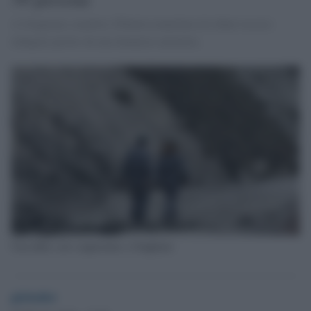
A Giugliano smaltite 250mila tonnellate di rifiuti tossici:
indagini partite da una denuncia anonima.
Una delle cave sequestrate a Giugliano
globalist