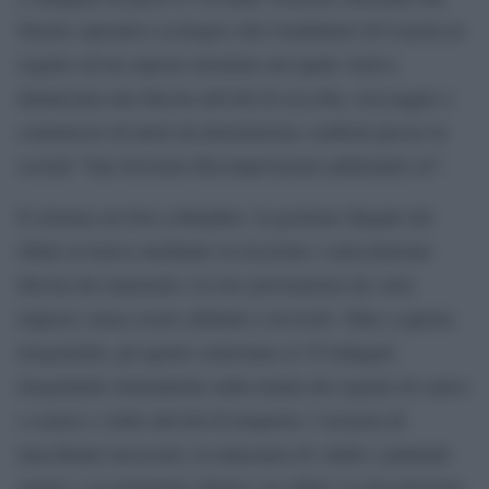
Nucleo operativo ecologico dei Carabinieri di Caserta in
seguito ad un esposto anonimo nel quale veniva
denunciata una illecita attività di raccolta, stoccaggio e
commercio di inerti da demolizione conferiti presso la
società “San Severino Ricomposizioni ambientali srl”.
Il sistema era ben collaudato: la gestione illegale dei
rifiuti avveniva mediante la ricezione e miscelazione
illecita dei materiali e la loro provenienza da varie
imprese senza essere abilitati a riceverli. Oltre a questa
irregolarità, gli agenti contestano ai 39 indagati:
irregolarità sistematiche nella tenuta dei registri di carico
e scarico e nelle attività di trasporto; l’assenza di
macchinari necessari; la mancanza di valide e puntuali
analisi e accertamenti chimici sui rifiuti; la miscelazione