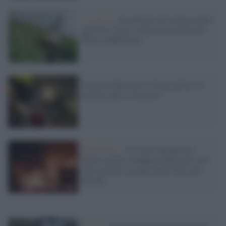
La storia /
In memoria di un bracciante
agricolo, morto senza una notizia nel
Paese indifferente
Una macchina non si ferma all'alt, la
polizia spara. Un morto
Strasburgo /
La Corte europea dei
diritti umani condanna l'Italia per non
aver protetto la gente della Terra dei
Fuochi