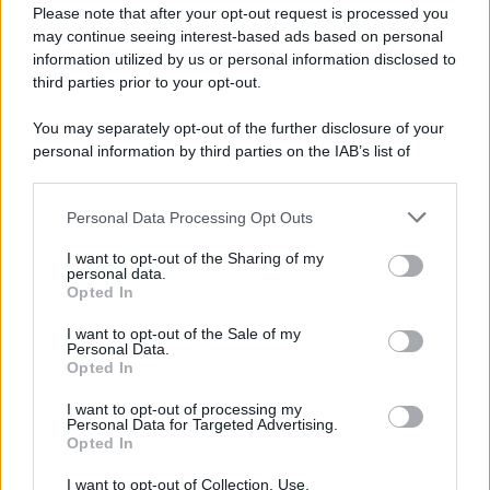
riarmo ha un serio problema
Please note that after your opt-out request is processed you
may continue seeing interest-based ads based on personal
information utilized by us or personal information disclosed to
third parties prior to your opt-out.
Il caso /
Trump ha quasi esaurito l'arsenale Usa, ma il
You may separately opt-out of the further disclosure of your
tycoon smentisce
personal information by third parties on the IAB’s list of
downstream participants.
Personal Data Processing Opt Outs
This information may also be disclosed by us to third parties
La banca /
Caso Mps: i pm milanesi ora vogliono vederci
on the IAB’s List of Downstream Participants that may further
I want to opt-out of the Sharing of my
chiaro sulle “chat” tra un dirigente del Mef e alcuni ministri
disclose it to other third parties.
personal data.
Opted In
Please note that this website/app uses one or more Google
services and may gather and store information including but
I want to opt-out of the Sale of my
Personal Data.
not limited to your visit or usage behaviour. You may click to
Opted In
grant or deny consent to Google and its third-party tags to
use your data for below specified purposes in below Google
I want to opt-out of processing my
consent section.
Personal Data for Targeted Advertising.
Opted In
I want to opt-out of Collection, Use,