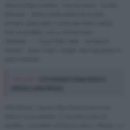
chiesto al Papa di parlare: “Una sola parola – ha detto
Bergoglio – anche io ripeto quello che ho detto
all’inizio: grazie tante! E mi ha dato buoni consigli.
Solo, ha un difetto: non sa calcolare bene i
chilometri…”: “Grazie Padre Santo – ha replicato
Gasbarri – grazie a tutti i colleghi. Sono emozionato di
questo momento.
Leggi anche:
Love Sensation, il primo duetto di
Madonna e Kylie Minogue
Naturalmente, ringrazio Papa Francesco per la sua
fiducia e la sua pazienza. Vi racconto un piccolo
aneddoto. A novembre eravamo in Africa, a Bangui, e il