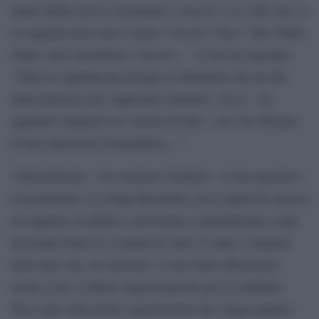
Santo Padre doveva incontrare i vescovi, e io vedo che va
in cappella dove non c’erano i vescovi. Dico: ‘Ma, Padre
Santo, deve incontrare i vescovi…’. E lui mi risponde:
‘Vado in cappella per pregare la Madonna che mi dia
tanta pazienza per sopportare Gasbarri’. Ecco – ha
aggiunto Gasparri tra i sorrisi di tutti – ora l’ho liberato
di una intenzione di preghiera…”.
“Naturalmente – ha concluso Gasbarri – il mio pensiero
di gratitudine va a Papa Benedetto con il quale ho ancora
un rapporto di affetto e devozione e naturalmente a San
Giovanni Paolo II, al quale ho dato 27 anni, i migliori
della mia vita, ero giovane, e sono tanto affezionato
anche a lui. L’ultimo ringraziamento per il cardinale
Tucci (per anni primo organizzatore dei viaggi papali),