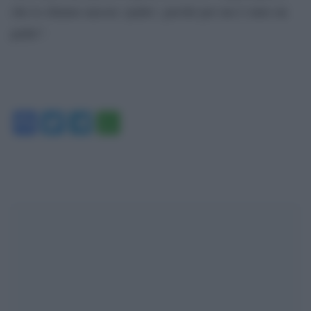
che io chiamo ancora ‘padre’, perché per me è stato un
padre”.
Facebook
Twitter
Telegram
WhatsApp