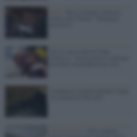
Roma /
Messa a Pasqua? Anche gli
Imam contro Salvini: "Demagogia
pericolosa"
Chi sa a chi si riferisce? Papa
Francesco: "Alcuni politici si meritano
gli insulti, ma preghiamo per loro"
Vicinanza al sacerdote pedofilo? Giallo
sul comunicato della curia
L'inaugurazione /
Cuneo inaugura
Esseci: il nuovo polo culturale nell’ex