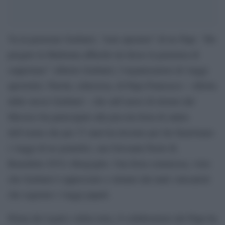
Va in pensione Gasbarri, “tour operator” di tre Papi. “Ho
pregato la Madonna affinché mi desse la pazienza di
sopportare” Alberto Gasbarri, l’organizzatore di viaggi
apostolici. Parola, scherzosa, di Papa Francesco – riferita
dallo stesso Gasbarri – che sull’aereo di ritorno dal
Messico ha partecipato alla piccola festa di saluto
dell’uomo che per 37 anni ha lavorato per far funzionare
i viaggi di tre pontefici, san Giovanni Paolo II,
Benedetto XVI e Bergoglio. Una festa commossa, visto
che Gasbarri è apprezzato e stimato dai tanti vaticanisti
che seguono i viaggi papali.
Prima dei regali e della torta, il collaboratore del Papa ha