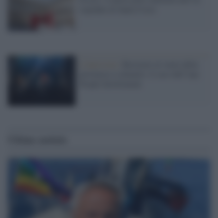
ospedale di Santa Croce
L'intervista /
Resistere al vuoto della
provincia e colmarlo: il caso dell’Aps
People Involvement
Ultime notizie