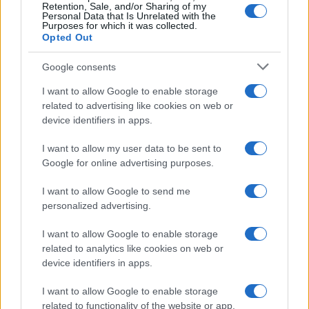
Retention, Sale, and/or Sharing of my
Personal Data that Is Unrelated with the
Purposes for which it was collected.
Opted Out
Syndication
Culture
Google consents
Salute
Globalist
I want to allow Google to enable storage
related to advertising like cookies on web or
Megachip
Globalscience
device identifiers in apps.
GiULia
Globalsport
I want to allow my user data to be sent to
Google for online advertising purposes.
Prima Pagina
I want to allow Google to send me
personalized advertising.
Giornale dello
Chi siamo
I want to allow Google to enable storage
Spettacolo
related to analytics like cookies on web or
Contributors
device identifiers in apps.
Wondernet
Facebook
I want to allow Google to enable storage
Giuliana Sgrena
related to functionality of the website or app.