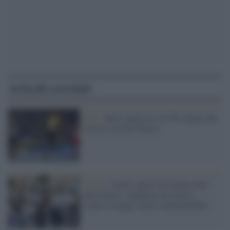
Articoli correlati
Foto /
Bolt scherza in 19"78: duello del
sorriso con De Grasse
Video /
I preti, quelli che fanno male
alla Chiesa: organizza un rosario
contro la legge contro omotransfobia