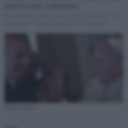
pazienza per sopportarlo
Parole affettuose e una piccola festa per l'uomo che per 37 anni
ha organizzati i viaggi di tre papi, e ora va in pensione.
Gasbarri e il Papa
Desk2