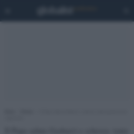
Home
>
Notizie
>
Il Papa saluta Gasbarri e scherza: tanta pazienza per
sopportarlo
Il Papa saluta Gasbarri e scherza: tanta