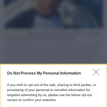
L'intervista /
Marco Croatti e la Flottilla per Gaza: le nostre
vele gonfie grazie alla sollevazione popolare
Il Senatore M5S racconta la sua esperienza sulle barche cariche di
aiuti umanitari assalite dall'esercito israeliano. Una guerra atroce,
il tentativo di disumanizzazione delle vittime, il servilismo del
governo italiano e degli altri europei, il ritorno al colonialismo.
L'importanza dei movimenti.
Do Not Process My Personal Information
Tendenze /
Sale il numero degli acquisti online in Europa e
aumentano le vendite di articoli second hand
If you wish to opt-out of the sale, sharing to third parties, or
processing of your personal or sensitive information for
targeted advertising by us, please use the below opt-out
section to confirm your selection.
Pd /
Un partito progressista e di sinistra che si spacca sul