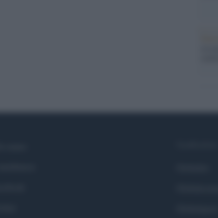
Pales
asseg
rudi
Syndication
i siamo
ntributors
Globalist
cebook
Globalscie
itter
Globalsport