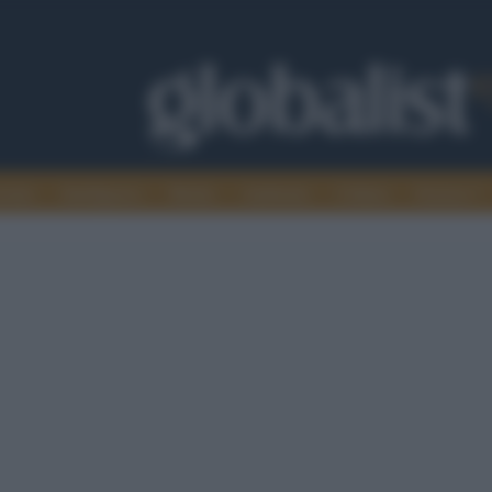
omia
Intelligence
Media
Ambiente
Cultura
Scienza