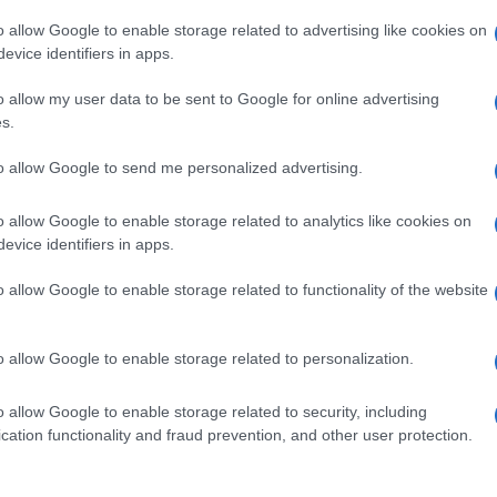
 come il progetto rappresenti “una metafora di
o allow Google to enable storage related to advertising like cookies on
evice identifiers in apps.
no fino ad arrivare al cuore della quotidianità”.
o allow my user data to be sent to Google for online advertising
e di esempi d’arte moderna di tutti i tipi: si va
s.
Ulti
oghi pubblici, ai materiali più bizzarri usati per
to allow Google to send me personalized advertising.
 igienica).
o allow Google to enable storage related to analytics like cookies on
evice identifiers in apps.
o allow Google to enable storage related to functionality of the website
pp
o allow Google to enable storage related to personalization.
o allow Google to enable storage related to security, including
L'int
cation functionality and fraud prevention, and other user protection.
Gaza:
solle