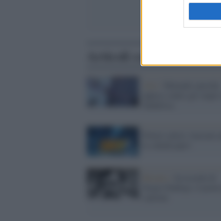
Articoli correlati
Arte /
Mutande sporche
appese contro gli stupri
Sudafrica
Povero calcio: truccate 
le schede paytv
Ritratto /
In ricordo di
Sergio Endrigo, il poeta
canzone