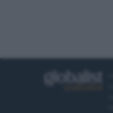
Ch
Co
Fa
Tw