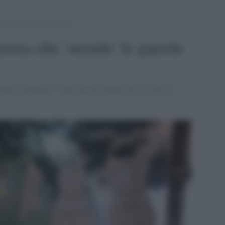
‘stende’ le parole al sole
eta che 'stende' le parole
 poesie ad un filo. Come fossero panni stesi al sole ad