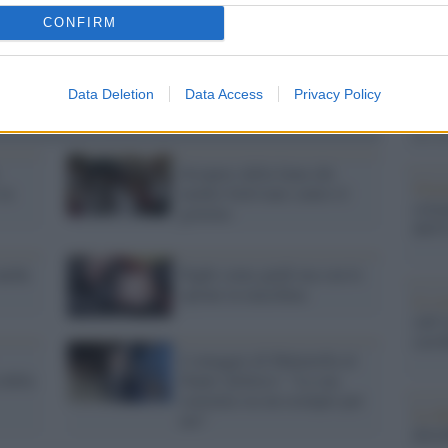
Il Se
barch
CONFIRM
dall'e
tentat
servil
Data Deletion
Data Access
Privacy Policy
europ
dei m
Sciopero della fame dei
Gior
 in
medici boliviani contro il
colon
governo
dell'
anche
Paghi come guidi ma con lo
spione in macchina
Lo sc
sull’
con R
L'omaggio di Mattarella al
 della
Dante 'politico': "La sua
coerenza sia un esempio per
La da
noi"
dovre