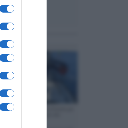
me notizie
ervista /
Marco Croatti e la Flottilla per
 le nostre vele gonfie grazie alla
vazione popolare