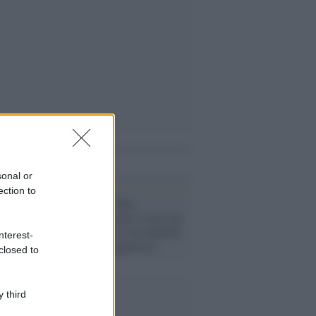
i anche
sonal or
ection to
Lutto /
Addio Max
Conteddu, il poeta social che
ha raccontato la sua malattia
nterest-
con ironia e leggerezza
closed to
 third