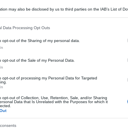
tion may also be disclosed by us to third parties on the IAB’s List of 
 that may further disclose it to other third parties.
 that this website/app uses one or more Google services and may gath
l Data Processing Opt Outs
including but not limited to your visit or usage behaviour. You may click 
 to Google and its third-party tags to use your data for below specifi
o opt-out of the Sharing of my personal data.
ogle consent section.
In
s di Padova, ma poeta nell’animo, ha un modo
o opt-out of the Sale of my Personal Data.
i: l’autore ha infatti l’abitudine di stendere le
In
 panni stesi al sole ad asciugare.
to opt-out of processing my Personal Data for Targeted
ing.
logna, che grazie all’installazione
In
oscere il talento del giovane Masiero.
o opt-out of Collection, Use, Retention, Sale, and/or Sharing
ersonal Data that Is Unrelated with the Purposes for which it
tiva ‘A Bo Strofando’, con cui l’autore vuole
lected.
Out
ta la città emiliana.
consents
n titolo e un capitolo numerato” – scrive su