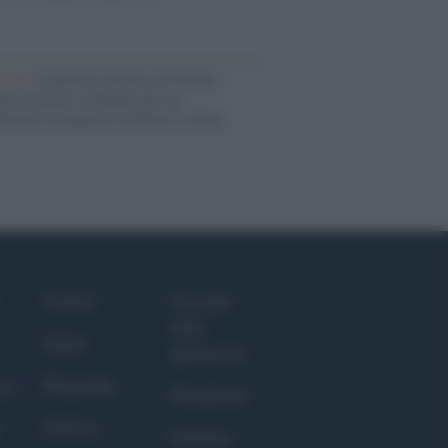
tina /
Il Board of Peace di Trump
na il primo contratto per un
mentale avamposto militare a Gaza
Culture
Giornale
dello
Salute
Spettacolo
Megachip
nce
Wondernet
GiULia
Giuliana