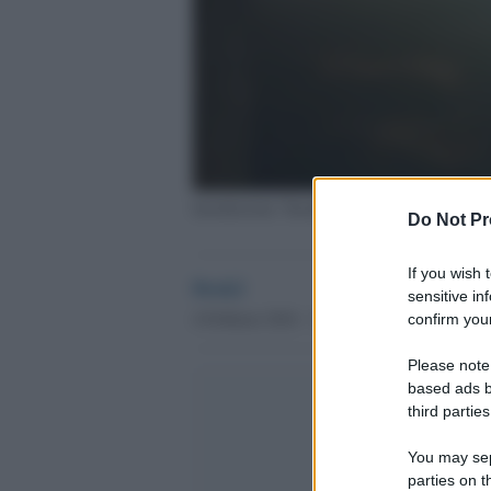
Installazione 'Stendiversomio
Do Not Pr
If you wish 
Desk2
sensitive in
4 Febbraio 2016 - 15.38
confirm your
Please note
based ads b
third parties
You may sepa
parties on t