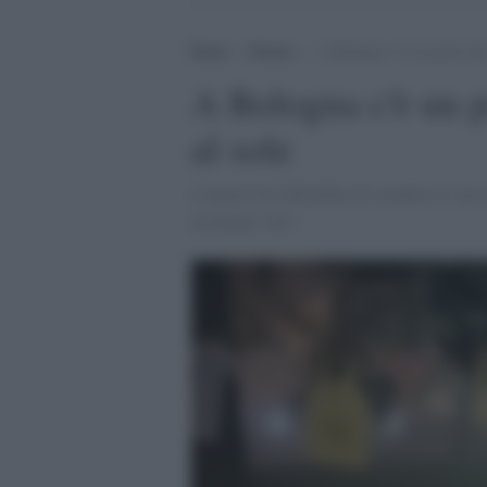
Home
>
Notizie
>
A Bologna c’è un poeta che 
A Bologna c'è un po
al sole
L'autore ha l'abitudine di stendere le sue
asciugare.<br>