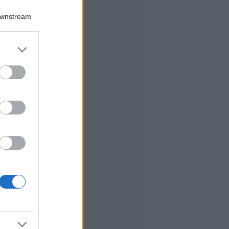
Downstream
er and store
to grant or
ed purposes