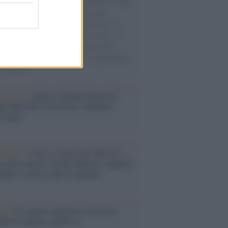
natore M5S racconta la sua esperienza sulle
e cariche di aiuti umanitari assalite
sercito israeliano. Una guerra atroce, il
ivo di disumanizzazione delle vittime, il
ismo del governo italiano e degli altri
ei, il ritorno al colonialismo. L'importanza
ovimenti.
nalismo /
Addio a Stefano Marcelli,
na della Rai di Firenze e dirigente
Usigrai
enario /
Ceuta, l’ombra del Marocco
assalto mentre Trump rafforza i rapporti
abat e trama contro la Spagna
ta /
L'8 agosto, quando la memoria
bbe insegnarci qualcosa