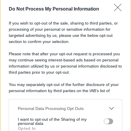
Do Not Process My Personal Information
L'attesa /
Un estate di calcio: tra Mondiali e Serie A
If you wish to opt-out of the sale, sharing to third parties, or
processing of your personal or sensitive information for
targeted advertising by us, please use the below opt-out
section to confirm your selection.
Musica /
Al maestro Francesco Guccini
Please note that after your opt-out request is processed you
may continue seeing interest-based ads based on personal
information utilized by us or personal information disclosed to
third parties prior to your opt-out.
Il ricordo /
Quando Guccini raccontava le "Cronache
You may separately opt-out of the further disclosure of your
epafaniche": l'intervista all'artista che si definiva un
personal information by third parties on the IAB’s list of
'narratore'
downstream participants.
Personal Data Processing Opt Outs
This information may also be disclosed by us to third parties
Lo studio /
Disinformazione russa e destra: anche la
on the IAB’s List of Downstream Participants that may further
I want to opt-out of the Sharing of my
macchina propagandistica di Putin dietro la crisi di Ceuta
disclose it to other third parties.
personal data.
Opted In