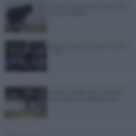
Giocano a guardie e ladri, bimbo spara
e uccide il fratello
Seattle, sparatoria a un party: 3 morti e
1 ferito
Termini, Gabrielli: panico creato più
dai carabinieri che dalla finta arma