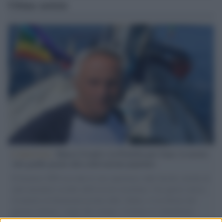
Ultime notizie
L'intervista /
Marco Croatti e la Flottilla per Gaza: le nostre
vele gonfie grazie alla sollevazione popolare
Il Senatore M5S racconta la sua esperienza sulle barche cariche di
aiuti umanitari assalite dall'esercito israeliano. Una guerra atroce,
il tentativo di disumanizzazione delle vittime, il servilismo del
governo italiano e degli altri europei, il ritorno al colonialismo.
L'importanza dei movimenti.