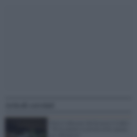
Articoli correlati
Parla il tabaccaio che ha ucciso il ladro:
"Mi ha puntato la pistola ed ho sparato
per difendermi"