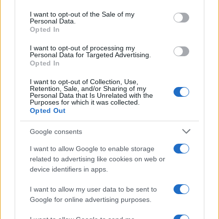
Please note that this website/app uses one or more Google
services and may gather and store information including but
I want to opt-out of the Sale of my
Personal Data.
not limited to your visit or usage behaviour. You may click to
Opted In
grant or deny consent to Google and its third-party tags to
use your data for below specified purposes in below Google
I want to opt-out of processing my
consent section.
Personal Data for Targeted Advertising.
Opted In
I want to opt-out of Collection, Use,
Retention, Sale, and/or Sharing of my
Personal Data that Is Unrelated with the
Purposes for which it was collected.
Opted Out
Syndication
Culture
Google consents
Salute
Globalist
I want to allow Google to enable storage
related to advertising like cookies on web or
Megachip
Globalscience
device identifiers in apps.
GiULia
Globalsport
I want to allow my user data to be sent to
Google for online advertising purposes.
Prima Pagina