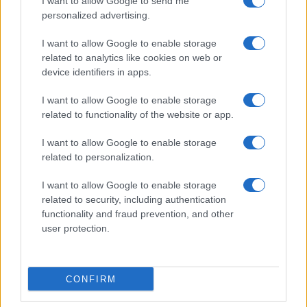
I want to allow Google to send me
personalized advertising.
Giornale dello
Chi siamo
I want to allow Google to enable storage
Spettacolo
related to analytics like cookies on web or
Contributors
device identifiers in apps.
Wondernet
Facebook
I want to allow Google to enable storage
Giuliana Sgrena
related to functionality of the website or app.
Twitter
I want to allow Google to enable storage
Google News
related to personalization.
Mastodon
I want to allow Google to enable storage
related to security, including authentication
Cookie Policy
functionality and fraud prevention, and other
user protection.
Preferenze Privacy
CONFIRM