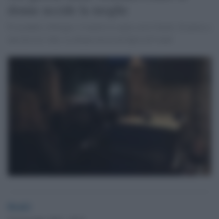
donne uccide la moglie
È accaduto a Perugia: il marito le spara con il fucile. Si pensa a
una lite tra i due. La donna lascia un figlio di 6 anni
Desk2