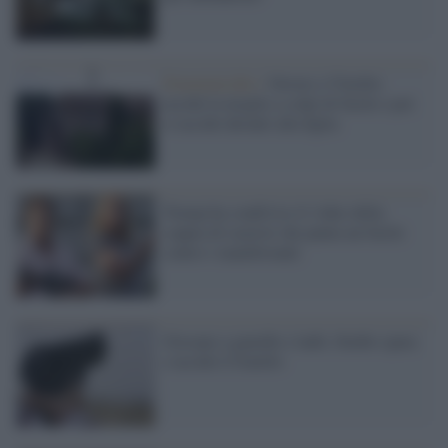
Femminicidio /
Orrore a Viterbo:
uccide la moglie a colpi di fucile e poi
si uccide davanti alla figlia
Trump ha condiviso il video della
coppia di razzisti che punta un fucile
contro i manifestanti
Giocano a guardie e ladri, bimbo spara
e uccide il fratello