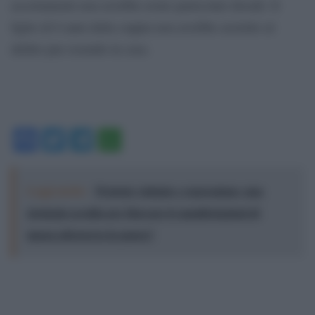
accertamenti non avrebbe avuto particolari dissidi. Il
figlio di 6 anni della coppia non avrebbe assistito al
delitto pur essendo in casa.
Facebook
Twitter
Telegram
WhatsApp
Leggi anche:
Proteste violente e repressione: una
strategia occulta per bloccare le manifestazioni di
massa attraverso la paura?