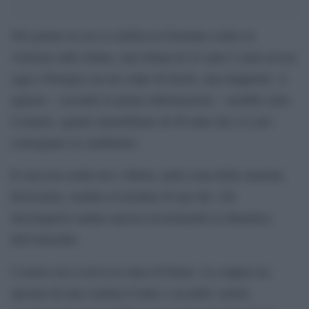
Nel giorno in cui si celebra la Giornata contro la
violenza sulle donne, una donna di 43 anni è stata uccisa
oggi a Perugia con un colpo di fucile, una doppietta. A
sparare – secondo le prime informazioni – sarebbe stato
il marito, agente immobiliare di 40 anni che si è poi
consegnato ai carabinieri.
È successo nella loro villetta, nella zona della stazione
ferroviaria, sembra al termine di una lite. Gli
investigatori stanno ancora ricostruendo la dinamica
dell’omicidio.
L’uomo ora si trova in stato di fermo. La coppia era
sposata da una ventina d’anni e secondo i primi