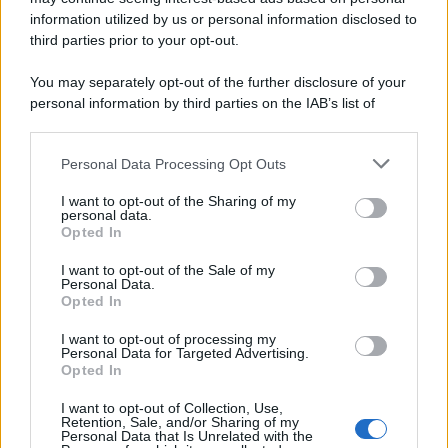
information utilized by us or personal information disclosed to
third parties prior to your opt-out.
Perché i centri di intrattenimento per famiglie investono in
You may separately opt-out of the further disclosure of your
attrazioni ad alta tecnologia
personal information by third parties on the IAB’s list of
downstream participants.
Personal Data Processing Opt Outs
This information may also be disclosed by us to third parties
Il conflitto /
La mafia russa e l'arma del caos
on the IAB’s List of Downstream Participants that may further
I want to opt-out of the Sharing of my
disclose it to other third parties.
personal data.
Opted In
Please note that this website/app uses one or more Google
services and may gather and store information including but
I want to opt-out of the Sale of my
Personal Data.
not limited to your visit or usage behaviour. You may click to
Opted In
grant or deny consent to Google and its third-party tags to
use your data for below specified purposes in below Google
I want to opt-out of processing my
consent section.
Personal Data for Targeted Advertising.
Opted In
I want to opt-out of Collection, Use,
Retention, Sale, and/or Sharing of my
Personal Data that Is Unrelated with the