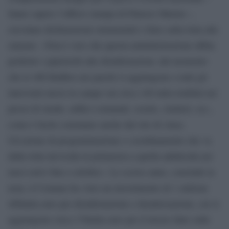
fanno sapere l’ufficio stampa di Palazzo Marino -,
circolano dichiarazioni strumentali e false sulla lotta alle
zanzare. «Non è vero che questa amministrazione abbia
preferito i pipistrelli alle disinfestazioni, dal momento
che le 400 BatBox nei parchi si aggiungono a tutti gli
interventi messi in campo sui circa 140 mila tombini nei
pressi di strade, edifici comunali, scuole, cimiteri, ecc.,
come è facile constatare anche dal sito di Ansa.
Un’azione di programmazione e coordinamento che va
dalla lotta larvicida in primavera a quella adulticida nei
mesi estivi fino a ottobre». Lo scorso anno, conclude la
nota, il Comune ha visto un investimento di 1 milione
400mila euro per disinfestazione e derattizzazione, cui si
aggiungono circa 170mila euro per il lavoro fatto sulle