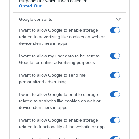
Purposes for which it was collected.
Opted Out
Syndication
Culture
Google consents
Salute
Globalist
I want to allow Google to enable storage
related to advertising like cookies on web or
Megachip
Globalscience
device identifiers in apps.
GiULia
Globalsport
I want to allow my user data to be sent to
Google for online advertising purposes.
Prima Pagina
I want to allow Google to send me
personalized advertising.
Giornale dello
Chi siamo
I want to allow Google to enable storage
Spettacolo
related to analytics like cookies on web or
Contributors
device identifiers in apps.
Wondernet
Facebook
I want to allow Google to enable storage
Giuliana Sgrena
related to functionality of the website or app.
Twitter