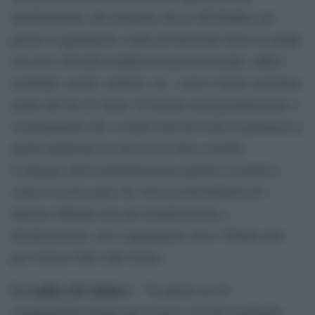
disinfestazioni, dal momento che le 400 BatBox nei
parchi si aggiungono a tutti gli interventi messi in campo
sui circa 140 mila tombini nei pressi di strade, edifici
comunali, scuole, cimiteri, ecc., come è facile constatare
anche dal sito di Amsa. Un’azione di programmazione e
coordinamento che va dalla lotta larvicida in primavera a
quella adulticida nei mesi estivi fino a ottobre.
L’impegno dell’Amministrazione quindi è costante e,
come lo scorso anno, ha visto un investimento di 1
milione 400mila euro per disinfestazione e
derattizzazione, cui si aggiungono circa 170mila euro
per il lavoro fatto sulle risaie».
La replica del sindaco
– “In queste ore di
comprensibile disagio per il picco a livello nazionale –