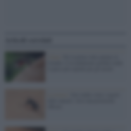
Articoli correlati
Clima /
Per la prima volta zanzare in
Islanda: il riscaldamento globale rende
il paese più ospitale per gli insetti
La ricerca /
Uno studio svela i segreti
delle zanzare: verso una protezione
efficace