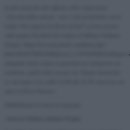
La foto parla da sola. Questa volta l’espressione
“divorata dalle zanzare” non è solo un’iperbole, ma la
realtà. Una ragazza ha deciso di [url”scrivere un post
sulla pagina Facebook del sindaco di Milano Giuliano
Pisapia”]https://www.facebook.com/photo.php?
fbid=482367298523996&set=o.112352038802143&type=1[
allegando anche la foto in questione per denunciare un
problema: quello delle zanzare che l’hanno martoriata
in «un’oretta circa, dalle 21.00 alle 22.30, trascorsa con
amici in Porta Venezia».
Pubblichiamo la lettera in integrale:
«Gent.mo Sindaco Giuliano Pisapia,