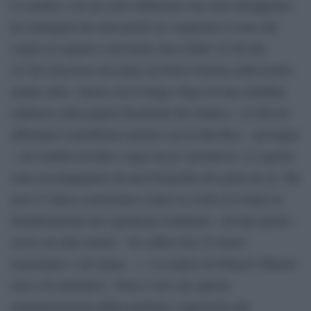
Le inoltro, con un certo imbarazzo ma serio disappunto,
tre immagini dei miei piedi (Le risparmio il resto del
corpo) in seguito a un’oretta circa (dalle 21.00 alle
22.30) trascorsa con amici in Porta Venezia nella nostra
amata città». Inizia così il lungo sfogo di una cittadina
milanese sulla pagina Facebook del sindaco. «L’idea di
affrontare il problema zanzare con le Bat Box – prosegue
– mi sembra un’idea a oggi un po’ primitiva». Le parole
sono accompagnate da una fotografia che parla da sè. Ma
non è l’unica a protestare contro la scelta di evitare la
disinfestazione nel capoluogo lombardo. «In due giorni –
scrive un altro utente – ho subito ben 23 morsi
nonostante i vari spray…». La replica di Palazzo Marino
non si fa attendere: «Non è vero che questa
amministrazione abbia preferito i pipistrelli alle