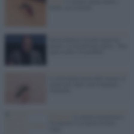
Clima /
Ci saranno zanzare anche a
Natale: ecco il perché
Salvini definisce Crisanti esperto di
zanzare e il microbiologo replica: “Non
capisce nulla, è in malafede”
Le città italiane invase dalle zanzare, le
regioni più colpite sono Campania e
Lombardia
DiMartedì /
Le zanzare trasmettono il
Coronavirus? La risposta di Ilaria
Capua