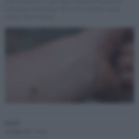
Dopo l'Expo2015 e il gran caldo il sindaco di Milano deve
fronteggiare un'altra bega. Sul suo fb la denuncia: troppe
zanzare a Porta Venezia.
Desk2
28 Luglio 2013 - 19.10