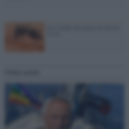
Ecco 5 piante anti-zanzare da coltivare
in casa
Ultime notizie