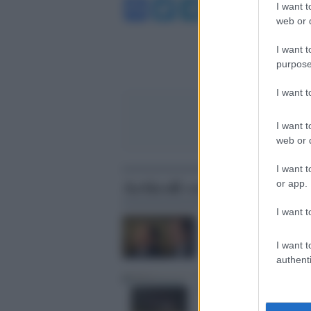
Facebook
Twitter
Telegram
WhatsA
I want t
web or d
I want t
purpose
I want 
I want t
web or d
I want t
Articoli correlati
or app.
I want t
Silvio obbedisce alla Le
Alfano premier
I want t
authenti
Ora Formigoni vede gli 