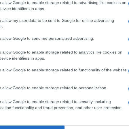
pp
o allow Google to enable storage related to advertising like cookies on
evice identifiers in apps.
o allow my user data to be sent to Google for online advertising
s.
Ulti
to allow Google to send me personalized advertising.
o allow Google to enable storage related to analytics like cookies on
evice identifiers in apps.
o allow Google to enable storage related to functionality of the website
o allow Google to enable storage related to personalization.
ga:
Le allegre spese dell'allegra
L'int
Minetti
o allow Google to enable storage related to security, including
Gaza:
cation functionality and fraud prevention, and other user protection.
solle
ufo
Lombardia: sarà lotta
Il Se
Albertini-Ambrosoli.
barch