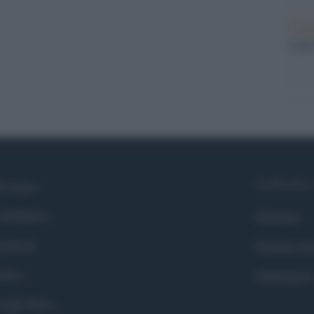
L'ann
Laure
Syndication
i siamo
ntributors
Globalist
cebook
Globalscie
itter
Globalsport
ogle News