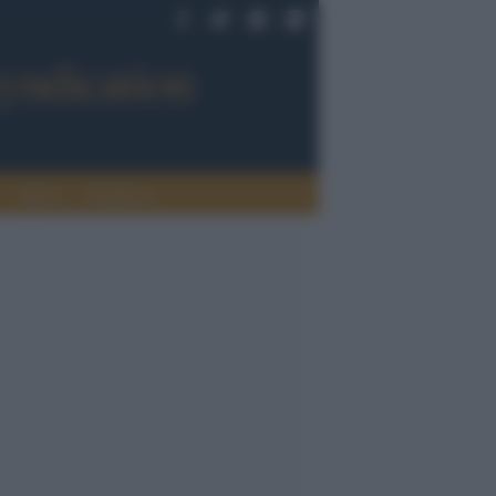
Sport
Tendenze