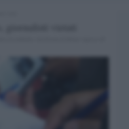
isti vietati
, giornalisti vietati
culato in Lombardia. Alla Procura di Milano: ingresso off