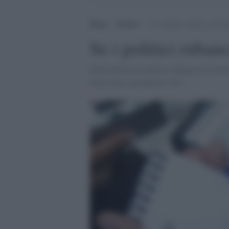
Home
>
Notizie
>
Se i politici rubano, giornal
Se i politici rubano
Interrogatori ai politici indagati per pe
limits per i giornalisti.<br>