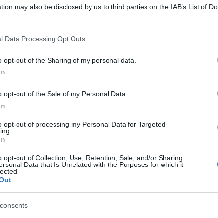
tion may also be disclosed by us to third parties on the IAB’s List of 
 that may further disclose it to other third parties.
 that this website/app uses one or more Google services and may gath
l Data Processing Opt Outs
including but not limited to your visit or usage behaviour. You may click 
 to Google and its third-party tags to use your data for below specifi
“blindato” per l’interrogatorio del capogruppo
o opt-out of the Sharing of my personal data.
ogle consent section.
In
 per quelli che seguiranno di altri esponenti
inchiesta sui rimborsi regionali.
o opt-out of the Sale of my Personal Data.
In
i cronisti si avvicinino non solo all’ufficio del
to opt-out of processing my Personal Data for Targeted
do e a quello del pm Antonio Filippini, titolari
ing.
In
o in Procura. La disposizione, hanno spiegato i
o opt-out of Collection, Use, Retention, Sale, and/or Sharing
dmondo Bruti Liberati.
ersonal Data that Is Unrelated with the Purposes for which it
lected.
Out
consents