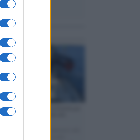
me notizie
ervista /
Marco Croatti e la Flottilla per
 le nostre vele gonfie grazie alla
vazione popolare
natore M5S racconta la sua esperienza sulle
e cariche di aiuti umanitari assalite