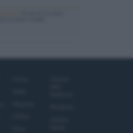
iversario /
90 anni di Yves Saint
nt, tra moda e scandali
Culture
Giornale
dello
Salute
Spettacolo
Megachip
nce
Wondernet
GiULia
Giuliana
Sgrena
Prima