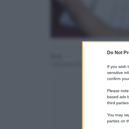
Do Not Pr
Desk
19 Dicembre 2012 - 10.09
If you wish 
sensitive in
confirm your
Please note
based ads b
third parties
You may sepa
parties on t