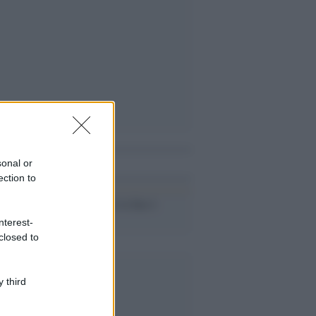
i anche
sonal or
ection to
Per Formigoni la fine è
ormai vicina
nterest-
closed to
 third