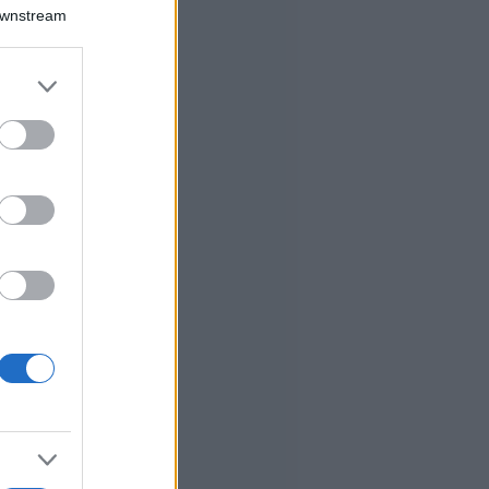
Downstream
er and store
to grant or
ed purposes