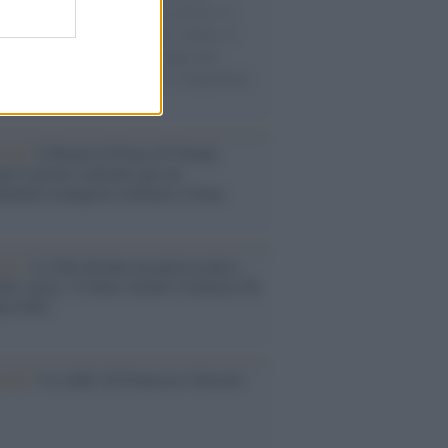
sercito israeliano. Una guerra atroce, il
ivo di disumanizzazione delle vittime, il
ismo del governo italiano e degli altri
ei, il ritorno al colonialismo. L'importanza
ovimenti.
tina /
Il Board of Peace di Trump
na il primo contratto per un
mentale avamposto militare a Gaza
nto /
La Sila diventa un palcoscenico
rale: nasce “A Farla Amare Comincia Tu
ra Sila”
cordo /
Le radici di Francesco Guccini