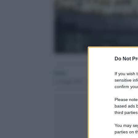
Do Not Pr
Desk
If you wish 
sensitive in
11 Giugno 2012 - 10.22
confirm your
Please note
based ads b
third parties
You may sepa
parties on t