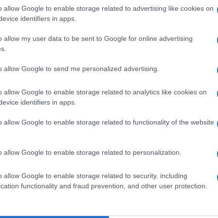
o allow Google to enable storage related to advertising like cookies on
evice identifiers in apps.
o allow my user data to be sent to Google for online advertising
s.
pp
Ulti
to allow Google to send me personalized advertising.
o allow Google to enable storage related to analytics like cookies on
evice identifiers in apps.
o allow Google to enable storage related to functionality of the website
o allow Google to enable storage related to personalization.
L'int
o allow Google to enable storage related to security, including
Gaza:
cation functionality and fraud prevention, and other user protection.
solle
Il Se
, il
Israele /
Lo Yad Vashem