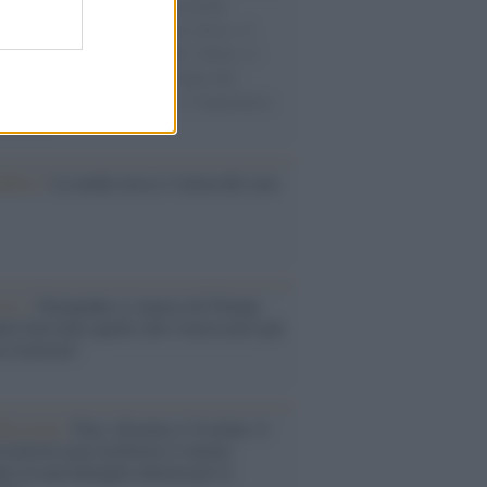
e cariche di aiuti umanitari assalite
sercito israeliano. Una guerra atroce, il
ivo di disumanizzazione delle vittime, il
ismo del governo italiano e degli altri
ei, il ritorno al colonialismo. L'importanza
ovimenti.
nflitto /
La mafia russa e l'arma del caos
Aviv /
Netanyahu si smarca da Trump:
ele farà tutto quello che è necessario per
a sicurezza"
flessione /
Pace, disarmo e Ucraina: il
osinistra non trasformi il riarmo
eo in una battaglia interna per le