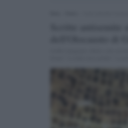
Home
>
Notizie
>
Scritte antisemite al memo
Scritte antisemite
dell'Olocausto di
Graffiti inneggianti a Hitler e allo sterm
firmati: "La mafia cinica globale". La pol