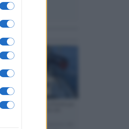
me notizie
ervista /
Marco Croatti e la Flottilla per
 le nostre vele gonfie grazie alla
vazione popolare
natore M5S racconta la sua esperienza sulle