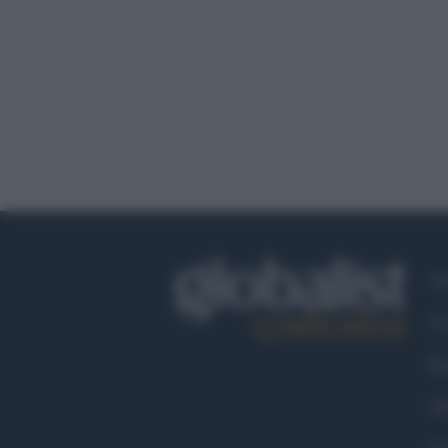
Ch
Co
Fa
Tw
Go