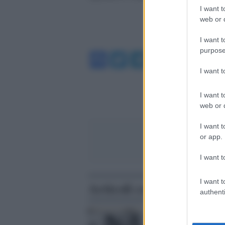
I want t
web or d
I want t
purpose
Facebook
Twitter
Telegram
WhatsA
I want 
I want t
web or d
I want t
or app.
I want t
I want t
Articoli correlati
authenti
Vi racconto Gino Bartali