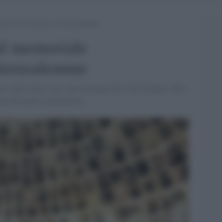
riale dell’Olocausto di Gerusalemme
 al memoriale
 Gerusalemme
inio degli ebrei sono stati rinvenuti allo Yad Vashem. Tutti
izia ha aperto un'inchiesta.