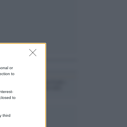
i anche
sonal or
ection to
Memoria /
Anna Frank e
l'arresto da parte della
nterest-
Gestapo
closed to
 third