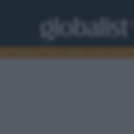
omia
Intelligence
Media
Ambiente
Cultura
Scienza