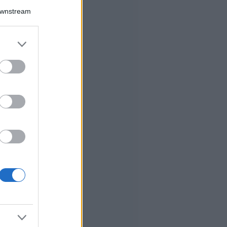
Downstream
er and store
to grant or
ed purposes