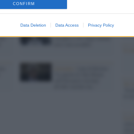
barch
salvò
critica l'ambasciatore con la
CONFIRM
ai
stella gialla: "Oltraggio alle
dall'e
vittime della Shoah"
tentat
servil
Data Deletion
Data Access
Privacy Policy
europ
Il Rapporto /
L'Olocausto,
dei m
lle
secondo il 14% degli italiani
i
non è mai accaduto
Il co
ria
Germania /
I pm di Berlino:
"Le parole di Abu Mazen
sull'Olocausto incitano
Tel 
all'odio razziale ma..."
"Isra
la su
La ri
centr
europ