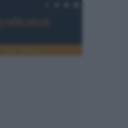
Sport
Tendenze