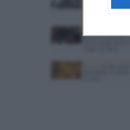
'giusto fra i giusti' che 
gli ebrei e non si arrese 
fascisti
Israele /
Un Olocausto
ritenuto incomparabile a
atrocità attuali smette d
fungere da monito
Cultura /
La dura memo
della Shoah: 10 libri per
ricordare