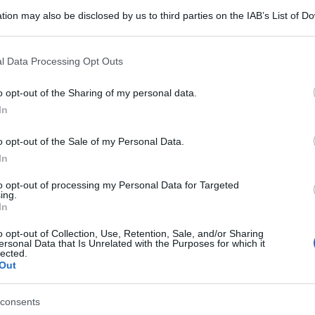
tion may also be disclosed by us to third parties on the IAB’s List of 
 that may further disclose it to other third parties.
 that this website/app uses one or more Google services and may gath
l Data Processing Opt Outs
including but not limited to your visit or usage behaviour. You may click 
 to Google and its third-party tags to use your data for below specifi
o opt-out of the Sharing of my personal data.
ogle consent section.
In
graffiti antisemiti allo Yad Vashem, il museo
te le scritte a piazza del Ghetto di Varsavia e
o opt-out of the Sale of my Personal Data.
r il tuo meraviglioso Olocausto che hai preparato
In
mo uno stato alle Nazioni Unite”, “La leadership
to opt-out of processing my Personal Data for Targeted
ing.
 Hitler non fosse esistito, i sionisti lo avrebbero
In
o opt-out of Collection, Use, Retention, Sale, and/or Sharing
ersonal Data that Is Unrelated with the Purposes for which it
lected.
sa, bianca e nera, sono stati fatti a mano, con
Out
 “La mafia cinica globale”. Un’inchiesta a
consents
 israeliana.