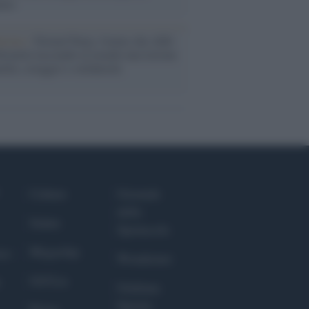
arie
nismo /
Nirmal Purja, l'uomo che sfidò
ttomila lasciando al mondo una lezione
iltà, coraggio e solidarietà
Culture
Giornale
dello
Salute
Spettacolo
Megachip
nce
Wondernet
GiULia
Giuliana
Sgrena
Prima