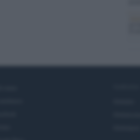
prim
Alpi
gli O
di um
Syndication
i siamo
ntributors
Globalist
cebook
Globalscie
itter
Globalsport
ogle News