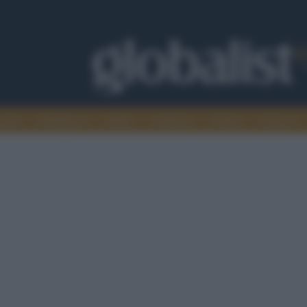
omia
Intelligence
Media
Ambiente
Cultura
Scienza