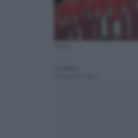
cardinali
redazione
8 Gennaio 2012 - 00.18