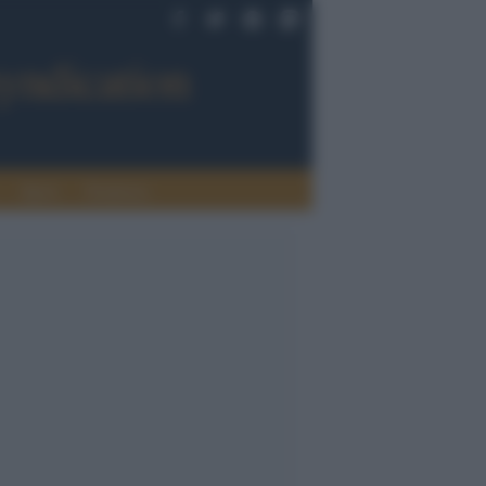
Sport
Tendenze