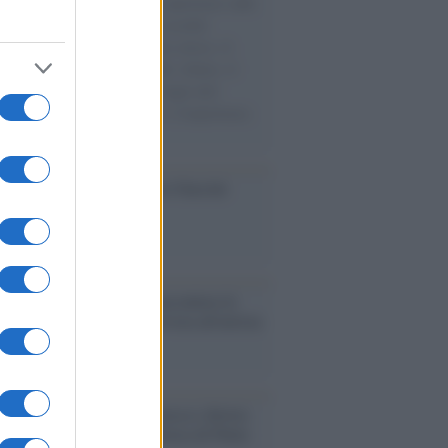
natore M5S racconta la sua esperienza sulle
e cariche di aiuti umanitari assalite
sercito israeliano. Una guerra atroce, il
ivo di disumanizzazione delle vittime, il
ismo del governo italiano e degli altri
ei, il ritorno al colonialismo. L'importanza
ovimenti.
ca /
Al maestro Francesco Guccini
cordo /
Quando Guccini raccontava le
ache epafaniche": l'intervista all'artista
i definiva un 'narratore'
udio /
Disinformazione russa e destra:
 la macchina propagandistica di Putin