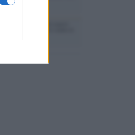
o la crisi di Ceuta
enze /
Sale il numero degli acquisti
e in Europa e aumentano le vendite di
oli second hand