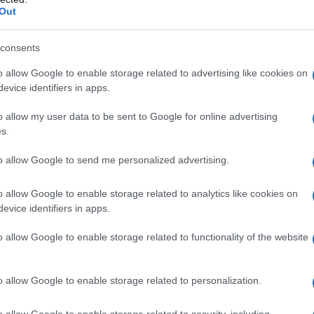
Il Se
te in mani italiane; i cardinali del nostro Paese
Out
barch
e l’Europa nel suo insieme 67 su 125 cardinali
dall'e
, gli italiani, compresi i non votanti, sono
tentat
consents
servil
del sacro collegio). A ciò si aggiungano i 15
o allow Google to enable storage related to advertising like cookies on
europ
evice identifiers in apps.
12) e Canada (3) per comprendere quanto l’asse di
dei m
sia spostato a nord.
o allow my user data to be sent to Google for online advertising
Musi
s.
ore, l’Africa a 11 e l’Asia a 9. Ma nel gruppo di
to allow Google to send me personalized advertising.
un altro dato spicca clamorosamente: dei 10
Ratzinger, tutti quanti hanno meno di 80 anni,
o allow Google to enable storage related to analytics like cookies on
evice identifiers in apps.
Il ri
 della Chiesa, possono votare per il successore di
"Cron
che s
a ed europea la Chiesa disegnata da Benedetto
o allow Google to enable storage related to functionality of the website
tori nel corso di questi sette anni di regno. Ha
o allow Google to enable storage related to personalization.
essuno dei cardinali nominati ieri fosse africano;
Lo st
anche
e continente, la Chiesa più giovane e in
o allow Google to enable storage related to security, including