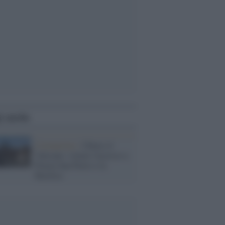
i anche
Coronavirus /
Chiuso il
Vaticano: vietato l'accesso a
Piazza San Pietro e la
Basilica