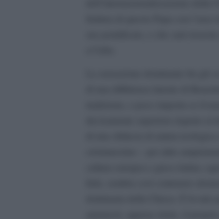
dell’internazionalizzazione della 
frattura di questo Papa con l’area 
suo pontificato, e che sarà ricucit
a Cuba.
La sensazione dominante fra gli osse
di una diffidenza latente di Benede
tradizione, e poco importa se il num
decisamente superiore rispetto al d
di una sfiducia di natura teologic
cristianesimo – per altro ampiamen
cultura europea e greco-latina; ogn
fede, sembra così contenere elemen
dottrinaria della Chiesa. E’in tale
annunciò, appena eletto, il proprio