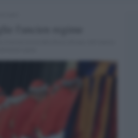
cien regime
lie l'ancien regime
 c'è nessun vescovo delle diocesi africana e dell'America
 dell'ancien regime.