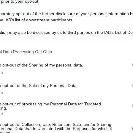
 prior to your opt-out.
 deciderà il volto del futuro leader della Chiesa
i della Chiesa’ sono italiani e 6 di loro fanno
rately opt-out of the further disclosure of your personal information by
he IAB’s list of downstream participants.
 è stata esclusa del tutto, l’eurocentrismo
i alle esigenze di potere del cosiddetto “partito
tion may also be disclosed by us to third parties on the IAB’s List of 
 that may further disclose it to other third parties.
Ulti
l’universalità della Chiesa: Africa e America
 that this website/app uses one or more Google services and may gath
icesimo è ancora vivo e vegeto e addirittura
l Data Processing Opt Outs
including but not limited to your visit or usage behaviour. You may click 
girandola di nomine, berrette rosse, dignità
 to Google and its third-party tags to use your data for below specifi
o opt-out of the Sharing of my personal data.
ogle consent section.
 E’ l’ancien regime che prova a chiudere la porta
In
ione.
o opt-out of the Sale of my Personal Data.
In
us il Papa ha evocato, una volta di più, la crisi
to opt-out of processing my Personal Data for Targeted
smarrito l’orientamento e naviga a vista”, il sacro
ing.
L'int
In
ato definitivamente entro le mura della vecchia
Gaza:
solle
hetto di maggioranza dei possibili voti in
o opt-out of Collection, Use, Retention, Sale, and/or Sharing
ersonal Data that Is Unrelated with the Purposes for which it
lected.