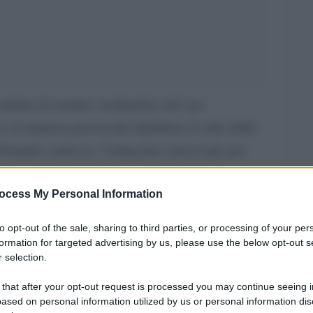
ondata di nomine cardinalizie del suo
e in maniera pressoché definitiva il volto della
ontefice tedesco, l’istituzione universale per
. Venerdì mattina infatti, il Papa ha prima
per l’epifania nella basilica di San Pietro,
ocess My Personal Information
del tradizionale Angelus del 6 gennaio – la
to opt-out of the sale, sharing to third parties, or processing of your per
esti ben 18 sono ‘elettori’, hanno cioè diritto
formation for targeted advertising by us, please use the below opt-out s
 selection.
nferiore agli 80 anni.
 that after your opt-out request is processed you may continue seeing i
uppo che conta: vale a dire il nucleo composto
ased on personal information utilized by us or personal information dis