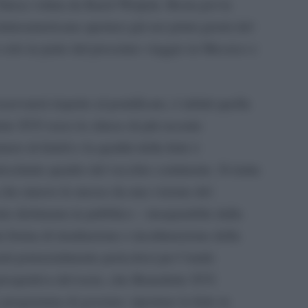
Chiesa voluta da Karol Wojtyla. Resta poi la
latinoamericana apertasi già nei primi giorni del
a solo in parte dal prossimo viaggio in Messico e
rvatori rispetto al pontificato, è infatti quella
tto XVI verso le chiese di più recente
ero di fedeli e la qualità della fede è
esolante quadro del vecchio continente. Si tratta
a che muove le mosse da una visione del
te dichiarata in pubblico – inseparabile dalla
i forma di irradiazione e inculturazione della
ti potenzialmente pericolosi per l’unità
 prospettiva del resto, che Benedetto XVI
 programma di governo: riportare la fede in