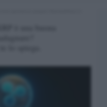
a buona opportunità per guadagnare? BlackchainMining te lo
 XRP è una buona
uadagnare?
e lo spiega.