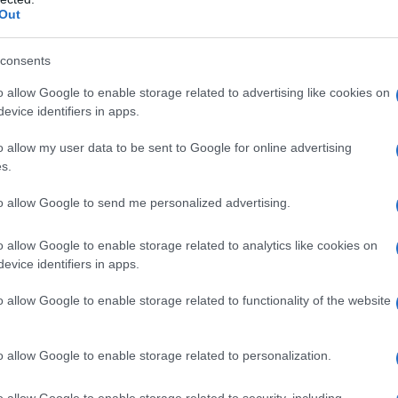
Il Se
Out
barch
dall'e
di primaria importanza
elevata
, XRP gode di
tentat
consents
bi
, caratteristiche che rendono le variazioni di
servil
o allow Google to enable storage related to advertising like cookies on
europ
 Ciò significa che, con gli strumenti e le
evice identifiers in apps.
dei m
rendimenti stabili anche in un
nseguire
o allow my user data to be sent to Google for online advertising
L'eve
s.
natu
– Ope
to allow Google to send me personalized advertising.
mento efficace per rendimenti
o allow Google to enable storage related to analytics like cookies on
essione
evice identifiers in apps.
Il ri
, basati sull’acquisto e sull’attesa di una
o allow Google to enable storage related to functionality of the website
deprezzamento del capitale
il rischio di
.
o allow Google to enable storage related to personalization.
L'ann
ativa di investimento, non dipende
Laure
o allow Google to enable storage related to security, including