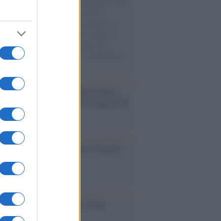
natore M5S racconta la sua esperienza sulle
e cariche di aiuti umanitari assalite
sercito israeliano. Una guerra atroce, il
ivo di disumanizzazione delle vittime, il
ismo del governo italiano e degli altri
ei, il ritorno al colonialismo. L'importanza
ovimenti.
nto /
La Sila diventa un palcoscenico
rale: nasce “A Farla Amare Comincia Tu
ra Sila”
cordo /
Le radici di Francesco Guccini
iversario /
90 anni di Yves Saint
nt, tra moda e scandali