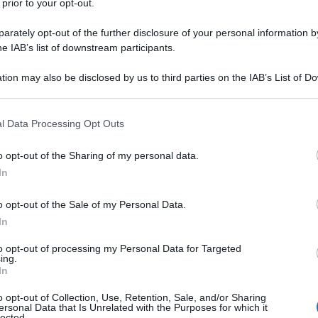
 prior to your opt-out.
 calo di XRP
rately opt-out of the further disclosure of your personal information by
he IAB’s list of downstream participants.
domanda e
sono influenzate principalmente da
tion may also be disclosed by us to third parties on the IAB’s List of 
amentari
movimenti di capitali istituzionali
,
e
 that may further disclose it to other third parties.
Ulti
to delle criptovalute
.
 that this website/app uses one or more Google services and may gath
l Data Processing Opt Outs
e, ciò riflette spesso un temporaneo
including but not limited to your visit or usage behaviour. You may click 
 to Google and its third-party tags to use your data for below specifi
investitori che decidono di prendere profitto o
o opt-out of the Sharing of my personal data.
ogle consent section.
In
te fasi di correzione a breve termine rappresentano
”
per gli investitori di lungo periodo e i trader
o opt-out of the Sale of my Personal Data.
In
to opt-out of processing my Personal Data for Targeted
inferiore al suo
lutazione di XRP può risultare
ing.
L'int
In
t del mercato si riprende, il rimbalzo tende
Gaza:
solle
lo precedente
o opt-out of Collection, Use, Retention, Sale, and/or Sharing
, generando così un potenziale di
ersonal Data that Is Unrelated with the Purposes for which it
lected.