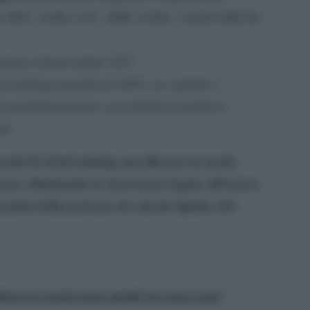
C20, BTC, ETH, LTC, XRP, USDC, USDT-ERC20,
tenza clienti online 24/7.
 di mining garantiti al 100% su capitale e
ti quotidianamente e possibilità di prelievo
to.
ratti di cloud mining specificano in modo
ata, eliminando le incertezze legate all’usura
azioni della potenza di calcolo tipiche del