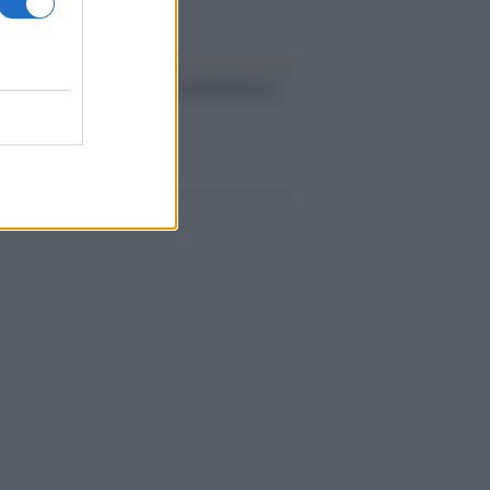
cordo /
Il nostro incontro con Francesco
ini