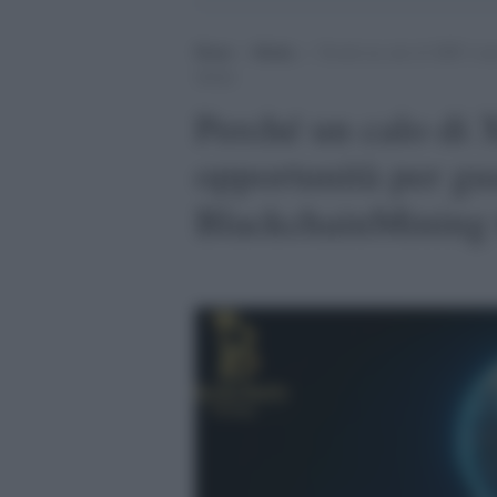
Home
>
Media
>
Perché un calo di XRP è un
spiega.
Perché un calo di
opportunità per g
BlackchainMining t
.