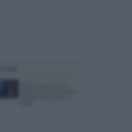
i anche
Giochi di pronostici sui
Mondiali 2026: un modo più
intelligente per seguire il
torneo