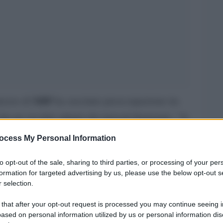
XRP
prezzo di
ha suscitato preoccupazione tra
“la
ecita un vecchio adagio dei mercati finanziari,
l’opportunità”
. Il ribasso di XRP non implica
ocess My Personal Information
 debbano ritirarsi; al contrario, può rappresentare
BlackchainMining
to opt-out of the sale, sharing to third parties, or processing of your per
zo futuro. In tale contesto,
,
formation for targeted advertising by us, please use the below opt-out s
cloud mining
ttore del
, offre agli investitori un
 selection.
lia d’ingresso, sostenibile e ad alto rendimento,
 that after your opt-out request is processed you may continue seeing i
ti anche in fasi di volatilità di mercato.
ased on personal information utilized by us or personal information dis