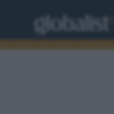
omia
Intelligence
Media
Ambiente
Cultura
Scienza