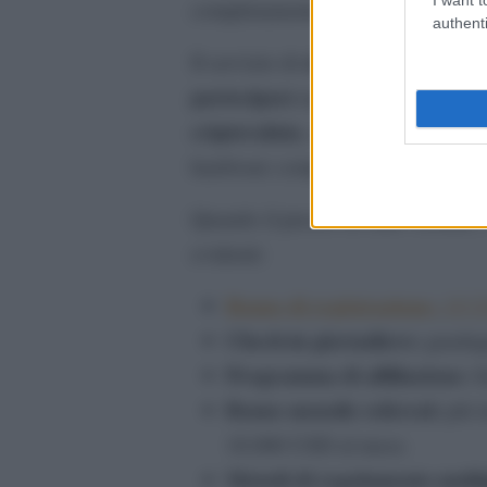
completamente dalle fluttuazioni d
authenti
cloud mining XRP d
Il servizio di
partecipare a pool di mining
e o
criptovaluta
, senza dover acquistar
hardware complesse.
Quando il prezzo di XRP scende, i
evidenti:
Bonus di registrazione:
18 US
Check-in giornaliero:
guadagn
Programma di affiliazione:
f
Bonus mensile referral:
più i
18.000 USD al mese.
Metodi di regolamento multip