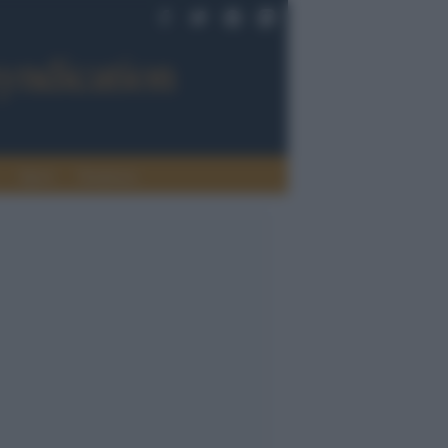
Sport
Tendenze