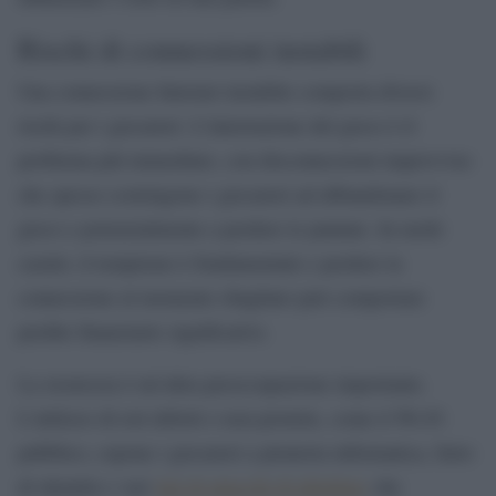
Rischi di connessioni instabili
Una connessione Internet instabile comporta diversi
rischi per i giocatori. L’interruzione del gioco è il
problema più immediato, con disconnessioni improvvise
che spesso costringono i giocatori ad abbandonare il
gioco e potenzialmente a perdere le puntate. In molti
casinò, il tempismo è fondamentale e perdere la
connessione al momento sbagliato può comportare
perdite finanziarie significative.
La sicurezza è un’altra preoccupazione importante.
L’utilizzo di reti deboli o non protette, come il Wi-Fi
pubblico, espone i giocatori a pirateria informatica, furto
di identità e vari
tipi di attacchi di phishing
che