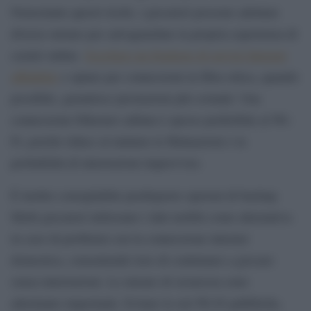
Nonostante questi rischi, i giocatori possono adottare
diverse misure per salvaguardare la propria esperienza di
casinò online.
Scegliere un fornitore di servizi Internet
affidabile
e optare per connessioni in fibra ottica, quando
possibile, garantisce prestazioni più costanti. Una
connessione Ethernet cablata è spesso preferibile al Wi-
Fi, poiché riduce al minimo le fluttuazioni e la
probabilità di interruzioni improvvise.
È inoltre consigliabile predisporre opzioni di backup.
Molti giocatori utilizzano i dati mobili come alternativa
in caso di problemi con la connessione internet
domestica, consentendo loro di continuare a giocare
senza interruzioni. Le misure di sicurezza sono
altrettanto importanti. Evitare le reti Wi-Fi pubbliche,