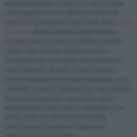
funzionalità interattive in tempo reale, spesso presenti
sulle piattaforme di casinò offshore, la connettività
ininterrotta è diventata ancora più cruciale. Questi
casino
non AAMS
offrono streaming di qualità superiore,
un’ampia gamma di tavoli live e interfacce più fluide
rispetto a molti siti locali, offrendo ai giocatori
un’esperienza più vicina a quella delle piattaforme di
casinò tradizionali. Per godere di questi vantaggi, i
giocatori necessitano di una connessione Internet veloce
e affidabile, in grado di supportare flussi video continui e
interazioni in tempo reale. Senza di essa, anche le
funzionalità più avanzate perdono rapidamente il loro
fascino, poiché una singola interruzione della
connessione può interrompere l’immersione e
influenzare l’esito di una partita.