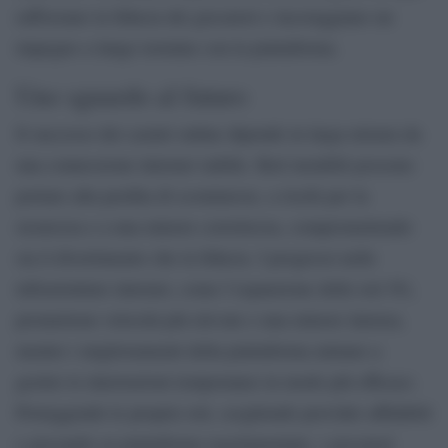
rafforzano la fiducia dei giocatori e incoraggiano un
impegno a lungo termine con la piattaforma.
Uno sguardo al futuro
Il successo dei casinò online dipende in larga misura da
una connessione internet stabile. Reti instabili possono
portare alla perdita di scommesse, a rischi per la
sicurezza e a una minore correttezza, compromettendo
sia il divertimento che la fiducia. I progressi nelle
infrastrutture internet, come l’espansione delle reti 5G,
promettono velocità più elevate e una minore latenza,
mentre i miglioramenti della piattaforma aiutano a
gestire le interruzioni temporanee in modo più efficace.
Proteggendo le proprie reti, scegliendo provider affidabili
e giocando su piattaforme regolamentate, i giocatori