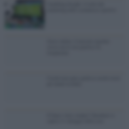
Gambling Insight: il ruolo del
marketing nelle scommesse sportive
Gioco online, il mercato regolato
cresce ma la vera partita è la
trasparenza
Casinò non aams guida ai casinò esteri
per utenti in Italia
Il banco vince sempre? Smontare (e
capire) il vantaggio della casa