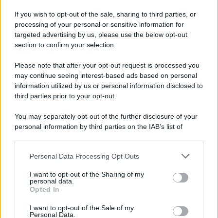
Il lutto /
Addio a Francesco Guccini, il poeta della canzone
d’autore italiana
If you wish to opt-out of the sale, sharing to third parties, or
processing of your personal or sensitive information for
targeted advertising by us, please use the below opt-out
section to confirm your selection.
L'anniversario /
90 anni di Yves Saint Laurent, tra moda e
scandali
Please note that after your opt-out request is processed you
may continue seeing interest-based ads based on personal
information utilized by us or personal information disclosed to
third parties prior to your opt-out.
Perché i centri di intrattenimento per famiglie investono in
You may separately opt-out of the further disclosure of your
attrazioni ad alta tecnologia
personal information by third parties on the IAB’s list of
downstream participants.
Personal Data Processing Opt Outs
This information may also be disclosed by us to third parties
Il conflitto /
La mafia russa e l'arma del caos
on the IAB’s List of Downstream Participants that may further
I want to opt-out of the Sharing of my
disclose it to other third parties.
personal data.
Opted In
Please note that this website/app uses one or more Google
services and may gather and store information including but
I want to opt-out of the Sale of my
Personal Data.
not limited to your visit or usage behaviour. You may click to