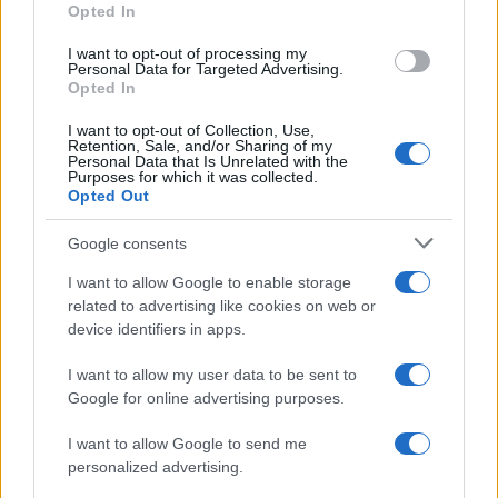
Opted In
grant or deny consent to Google and its third-party tags to
use your data for below specified purposes in below Google
I want to opt-out of processing my
consent section.
Personal Data for Targeted Advertising.
Opted In
I want to opt-out of Collection, Use,
Retention, Sale, and/or Sharing of my
Personal Data that Is Unrelated with the
Purposes for which it was collected.
Opted Out
Syndication
Culture
Google consents
Salute
Globalist
I want to allow Google to enable storage
related to advertising like cookies on web or
Megachip
Globalscience
device identifiers in apps.
GiULia
Globalsport
I want to allow my user data to be sent to
Google for online advertising purposes.
Prima Pagina
I want to allow Google to send me
personalized advertising.