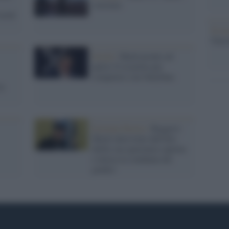
coerenza
ocial
Il ri
Gucc
Social /
Musk pronto ad
aprire X al porno per
competere con OnlyFans
in
Estrema Destra /
Roggero:
Musk interviene dall'alto
dellla sua ignoranza caprina
e invoca la condanna dei
giudici