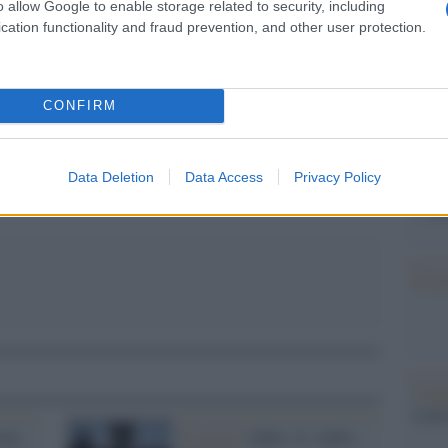
barch
o allow Google to enable storage related to security, including
dall'e
cation functionality and fraud prevention, and other user protection.
tentat
servil
europ
CONFIRM
pp
dei m
L'eve
Data Deletion
Data Access
Privacy Policy
natu
– Ope
Il ri
L'ann
Laure
tima
Il social /
Addio, X. Addio,