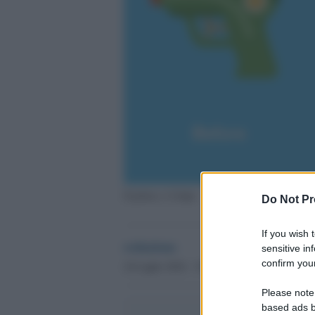
Il prima e il dopo
Do Not Pr
If you wish 
redazione
sensitive in
confirm your
24 Luglio 2024 - 19.28
Culture
Please note
based ads b