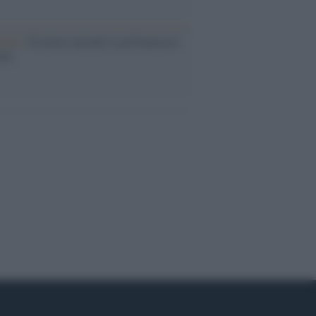
cordo /
Il nostro incontro con Francesco
ini