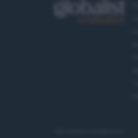
Ch
Co
Fa
Tw
Go
Ma
Co
Pr
©2021 Globalist.it • All right reserved.