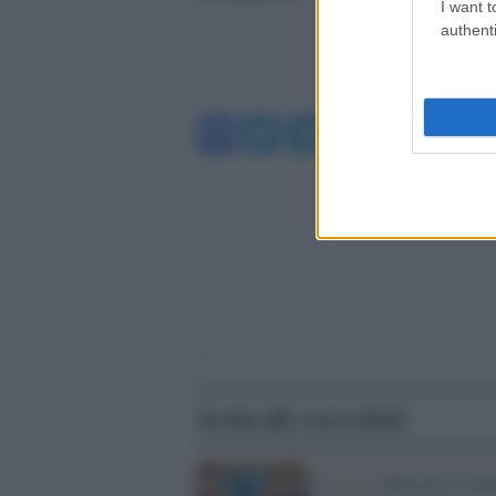
I want t
authenti
Facebook
Twitter
Telegram
WhatsA
Articoli correlati
Novità /
Bluesky è l’ul