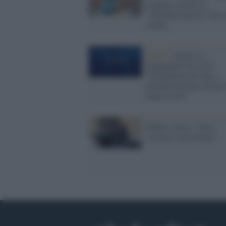
frontiera contro la
"TikTokizzazione" dei s
media
Social /
Anche La
Vanguardia lascia X:
"Piattaforma di odio e
disinformazione ormai 
mano ai bot"
Mafia a Ostia: “Devo
sistemà il presidente”