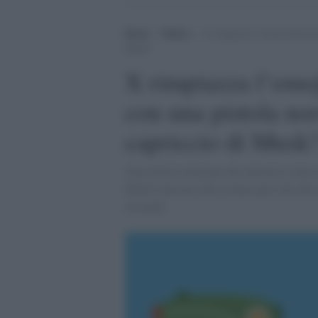
Home
>
Media
>
X rimpiazza l’emoji della pi
Musk?
X rimpiazza l’emoj
con una pistola no
capriccio di Musk
Una novità sottaciuta che tuttavia è stata
Musk è passato alla cronaca per aver desc
sessuale.