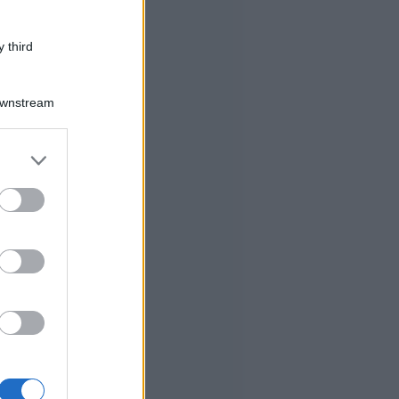
 third
Downstream
er and store
to grant or
ed purposes