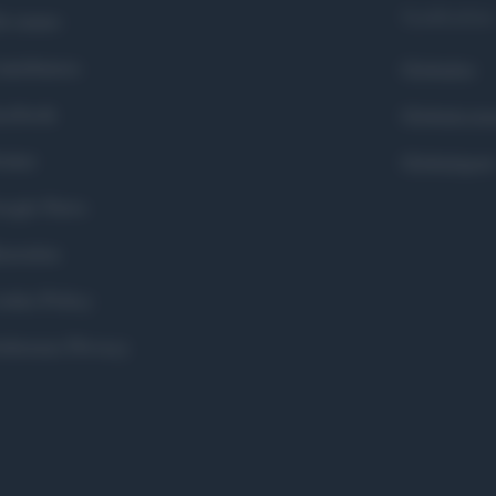
Syndication
i siamo
ntributors
Globalist
cebook
Globalscie
itter
Globalsport
ogle News
stodon
okie Policy
eferenze Privacy