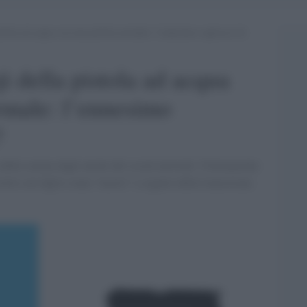
stola ad acqua con una pistola normale: l’ennesimo capriccio di
i della pistola ad acqua
rmale: l’ennesimo
?
 subito notata dagli utenti del social network. Ultimamente
ritto suo figlio come “morto” a seguito della transizione