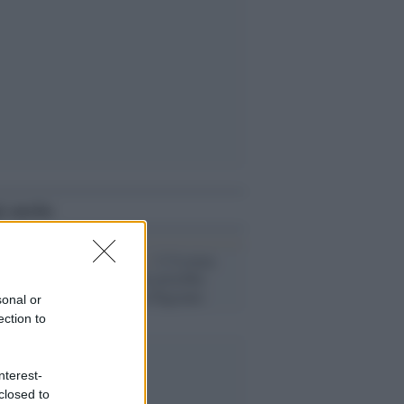
i anche
La riflessione /
L'Ucraina
avanza e Musk potrebbe
essere colto in flagrante
sonal or
ection to
nterest-
closed to