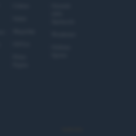
Culture
Giornale
dello
Salute
Spettacolo
Megachip
nce
Wondernet
GiULia
Giuliana
Sgrena
Prima
Pagina
Syndication