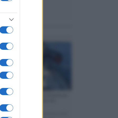
me notizie
ervista /
Marco Croatti e la Flottilla per
 le nostre vele gonfie grazie alla
vazione popolare
natore M5S racconta la sua esperienza sulle