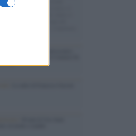
e cariche di aiuti umanitari assalite
sercito israeliano. Una guerra atroce, il
ivo di disumanizzazione delle vittime, il
ismo del governo italiano e degli altri
ei, il ritorno al colonialismo. L'importanza
ovimenti.
nto /
La Sila diventa un palcoscenico
rale: nasce “A Farla Amare Comincia Tu
ra Sila”
cordo /
Le radici di Francesco Guccini
iversario /
90 anni di Yves Saint
nt, tra moda e scandali