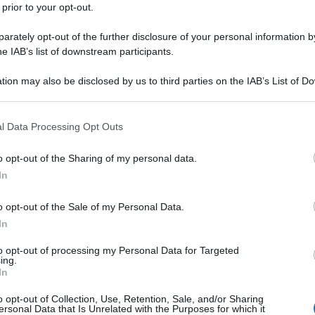
 prior to your opt-out.
rately opt-out of the further disclosure of your personal information by
he IAB’s list of downstream participants.
tion may also be disclosed by us to third parties on the IAB’s List of 
 that may further disclose it to other third parties.
 that this website/app uses one or more Google services and may gath
l Data Processing Opt Outs
including but not limited to your visit or usage behaviour. You may click 
 to Google and its third-party tags to use your data for below specifi
o opt-out of the Sharing of my personal data.
ogle consent section.
In
cial network a rimpiazzare l’emoji della pistola
o opt-out of the Sale of my Personal Data.
a sui suoi passi. La piattaforma, dunque, che nel
In
on un ben meno violento gioco “da ombrellone”,
to opt-out of processing my Personal Data for Targeted
etrofront. All’epoca la seguirono a ruota tutte le
ing.
In
, sebbene la precorritrice fu la Apple, nel 2016.
o opt-out of Collection, Use, Retention, Sale, and/or Sharing
teso che lo stesso Consorzio Unicode, che
ersonal Data that Is Unrelated with the Purposes for which it