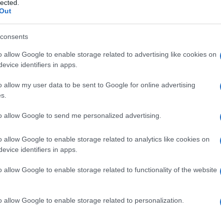
lected.
e dei caratteri e delle emoji, rinominò il carattere
Out
consents
assata senza troppo clamore ed è stata notata solo
o allow Google to enable storage related to advertising like cookies on
Ulti
nsare a un ennesimo “capriccio” di Musk, se così
evice identifiers in apps.
 di X, infatti, si è sempre dichiarato contrario
o allow my user data to be sent to Google for online advertising
s.
posizioni conservatrici. Una mossa che
litica.
to allow Google to send me personalized advertising.
icamente sulla versione web del social, ma quasi
o allow Google to enable storage related to analytics like cookies on
evice identifiers in apps.
ulle app per dispositivi mobili. Caustici i
o sul web. “Oh, Elon, sei davvero nervoso.
o allow Google to enable storage related to functionality of the website
L'int
 in un corpo di 50 anni?” commenta un utente.
Gaza:
solle
s immaginario della mentalità woke con pistole
o allow Google to enable storage related to personalization.
Il Se