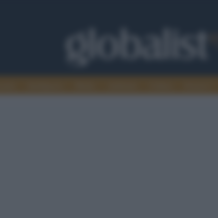
omia
Intelligence
Media
Ambiente
Cultura
Scienza